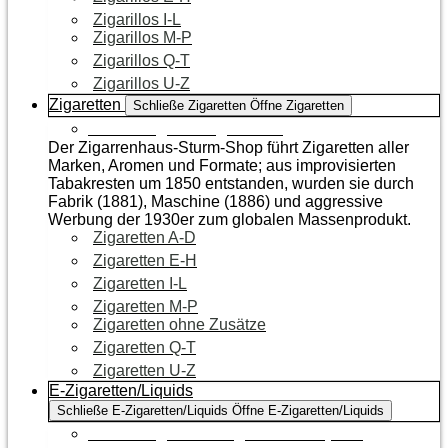
Zigarillos I-L
Zigarillos M-P
Zigarillos Q-T
Zigarillos U-Z
Zigaretten
Schließe Zigaretten
Öffne Zigaretten
Zur Kategorie Zigaretten
Der Zigarrenhaus-Sturm-Shop führt Zigaretten aller
Marken, Aromen und Formate; aus improvisierten
Tabakresten um 1850 entstanden, wurden sie durch
Fabrik (1881), Maschine (1886) und aggressive
Werbung der 1930er zum globalen Massenprodukt.
Zigaretten A-D
Zigaretten E-H
Zigaretten I-L
Zigaretten M-P
Zigaretten ohne Zusätze
Zigaretten Q-T
Zigaretten U-Z
E-Zigaretten/Liquids
Schließe E-Zigaretten/Liquids
Öffne E-Zigaretten/Liquids
Zur Kategorie E-Zigaretten/Liquids