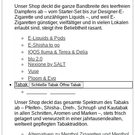
Unser Shop deckt die ganze Bandbreite des teerfreien
Dampfens ab – vom Starter-Set bis zur Designer-E-
Zigarette und unzähligen Liquids –, und weil E-
Zigaretten günstiger, vielfältiger und in vielen Lokalen
erlaubt sind, steigt ihre Beliebtheit rasant.
E-Liquids & Pods
E-Shisha to go
IQOS Iluma & Terea & Delia
blu 2.0
Nexione by SALT
Vuse
Ploom & Evo
Tabak
Schließe Tabak
Öffne Tabak
Zur Kategorie Tabak
Unser Shop deckt das gesamte Spektrum des Tabaks
ab – Pfeifen-, Shisha-, Dreh-, Schnupf- und Kautabak
in allen Schnitten, Aromen und Marken –, stets frisch
gelagert und verwurzelt in einer jahrtausendealten,
weltweit gepflegten Tabaktradition.
Alternativen zu Menthol Zigaretten und Menthol