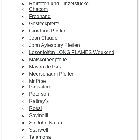
Raritäten und Einzelstücke
Chacom
Freehand
Gesteckpfeife
Giordano Pfeifen
Jean Claude
John Aylesbury Pfeifen
Lesepfeifen LONG FLAMES Weekend
Maiskolbenpfeife
Mastro de Paja
Meerschaum Pfeifen
Mr.Pipe
Passatore
Peterson
Rattray’s
Rossi
Savinelli
Sir John Nature
Stanwell
Talamona