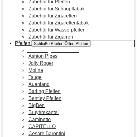
Zubehör für Pfeifen
Zubehör für Schnupftabak
Zubehör für Zigaretten
Zubehör für Zigarettentabak
Zubehör für Wasserpfeifen
Zubehör für Zigarren
Pfeifen
Schließe Pfeifen
Öffne Pfeifen
Zur Kategorie Pfeifen
Ashton Pipes
Jolly Roger
Molina
Tsuge
Auenland
Barling Pfeifen
Bentley Pfeifen
BigBen
Bruyèrekantel
Caminetto
CAPITELLO
Cesare Barontini