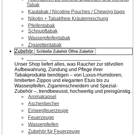
Tabak
Kautabak / Nicotine Pouches / Chewing bags
Nikotin + Tabakfreie Kräutermischung
Pfeifentabak
Schnupftabak
Wasserpfeifentabak
Zigarettentabak
Zubehör
Schließe Zubehör
Öffne Zubehör
Zur Kategorie Raucherzubehör
Unser Shop liefert alles, was Raucher zur stilvollen
Aufbewahrung, Zündung und Pflege ihrer
Tabakprodukte benötigen – von Luxus-Humidoren,
limitierten Zippos und eleganten Etuis bis zu
Wasserpfeifen, Zigarrenschneidern und Spezial-
Zubehör –, trendbewusst, hochwertig und preisgünstig.
Aromakapsel
Aschenbecher
Einwegfeuerzeuge
Feuerzeuge
Wasserpfeifen
Zubehör für Feuerzeuge