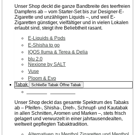
Unser Shop deckt die ganze Bandbreite des teerfreien
Dampfens ab – vom Starter-Set bis zur Designer-E-
Zigarette und unzähligen Liquids –, und weil E-
Zigaretten günstiger, vielfältiger und in vielen Lokalen
erlaubt sind, steigt ihre Beliebtheit rasant.
E-Liquids & Pods
E-Shisha to go
IQOS Iluma & Terea & Delia
blu 2.0
Nexione by SALT
Vuse
Ploom & Evo
Tabak
Schließe Tabak
Öffne Tabak
Zur Kategorie Tabak
Unser Shop deckt das gesamte Spektrum des Tabaks
ab – Pfeifen-, Shisha-, Dreh-, Schnupf- und Kautabak
in allen Schnitten, Aromen und Marken –, stets frisch
gelagert und verwurzelt in einer jahrtausendealten,
weltweit gepflegten Tabaktradition.
Alternativen zu Menthol Zigaretten und Menthol