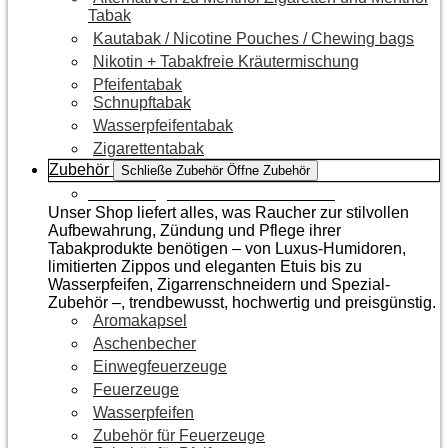
Tabak
Kautabak / Nicotine Pouches / Chewing bags
Nikotin + Tabakfreie Kräutermischung
Pfeifentabak
Schnupftabak
Wasserpfeifentabak
Zigarettentabak
Zubehör
Schließe Zubehör
Öffne Zubehör
Zur Kategorie Raucherzubehör
Unser Shop liefert alles, was Raucher zur stilvollen
Aufbewahrung, Zündung und Pflege ihrer
Tabakprodukte benötigen – von Luxus-Humidoren,
limitierten Zippos und eleganten Etuis bis zu
Wasserpfeifen, Zigarrenschneidern und Spezial-
Zubehör –, trendbewusst, hochwertig und preisgünstig.
Aromakapsel
Aschenbecher
Einwegfeuerzeuge
Feuerzeuge
Wasserpfeifen
Zubehör für Feuerzeuge