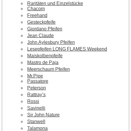
Raritäten und Einzelstücke
Chacom
Freehand
Gesteckpfeife
Giordano Pfeifen
Jean Claude
John Aylesbury Pfeifen
Lesepfeifen LONG FLAMES Weekend
Maiskolbenpfeife
Mastro de Paja
Meerschaum Pfeifen
Mr.Pipe
Passatore
Peterson
Rattray’s
Rossi
Savinelli
Sir John Nature
Stanwell
Talamona