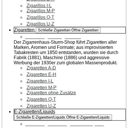
Zigarillos I-L
Zigarillos M-P
Zigarillos Q-T
Zigarillos U-Z
Zigaretten
Schließe Zigaretten
Öffne Zigaretten
Zur Kategorie Zigaretten
Der Zigarrenhaus-Sturm-Shop führt Zigaretten aller
Marken, Aromen und Formate; aus improvisierten
Tabakresten um 1850 entstanden, wurden sie durch
Fabrik (1881), Maschine (1886) und aggressive
Werbung der 1930er zum globalen Massenprodukt.
Zigaretten A-D
Zigaretten E-H
Zigaretten I-L
Zigaretten M-P
Zigaretten ohne Zusätze
Zigaretten Q-T
Zigaretten U-Z
E-Zigaretten/Liquids
Schließe E-Zigaretten/Liquids
Öffne E-Zigaretten/Liquids
Zur Kategorie E-Zigaretten/Liquids