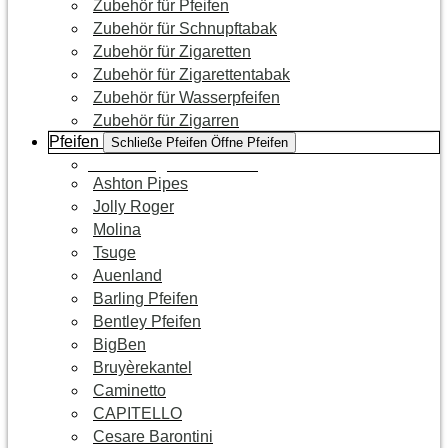
Zubehör für Pfeifen
Zubehör für Schnupftabak
Zubehör für Zigaretten
Zubehör für Zigarettentabak
Zubehör für Wasserpfeifen
Zubehör für Zigarren
Pfeifen
Schließe Pfeifen
Öffne Pfeifen
Zur Kategorie Pfeifen
Ashton Pipes
Jolly Roger
Molina
Tsuge
Auenland
Barling Pfeifen
Bentley Pfeifen
BigBen
Bruyèrekantel
Caminetto
CAPITELLO
Cesare Barontini