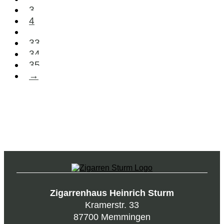
3
4
…
33
34
35
→
Zigarrenhaus Heinrich Sturm
Kramerstr. 33
87700 Memmingen