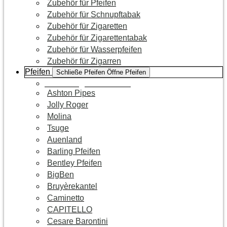
Zubehör für Pfeifen
Zubehör für Schnupftabak
Zubehör für Zigaretten
Zubehör für Zigarettentabak
Zubehör für Wasserpfeifen
Zubehör für Zigarren
Pfeifen
Schließe Pfeifen
Öffne Pfeifen
Zur Kategorie Pfeifen
Ashton Pipes
Jolly Roger
Molina
Tsuge
Auenland
Barling Pfeifen
Bentley Pfeifen
BigBen
Bruyèrekantel
Caminetto
CAPITELLO
Cesare Barontini