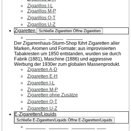
Zigarillos I-L
Zigarillos M-P
Zigarillos Q-T
Zigarillos U-Z
Zigaretten
Schließe Zigaretten
Öffne Zigaretten
Zur Kategorie Zigaretten
Der Zigarrenhaus-Sturm-Shop führt Zigaretten aller
Marken, Aromen und Formate; aus improvisierten
Tabakresten um 1850 entstanden, wurden sie durch
Fabrik (1881), Maschine (1886) und aggressive
Werbung der 1930er zum globalen Massenprodukt.
Zigaretten A-D
Zigaretten E-H
Zigaretten I-L
Zigaretten M-P
Zigaretten ohne Zusätze
Zigaretten Q-T
Zigaretten U-Z
E-Zigaretten/Liquids
Schließe E-Zigaretten/Liquids
Öffne E-Zigaretten/Liquids
Zur Kategorie E-Zigaretten/Liquids