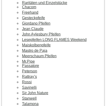
Raritäten und Einzelstücke
Chacom
Freehand
Gesteckpfeife
Giordano Pfeifen
Jean Claude
John Aylesbury Pfeifen
Lesepfeifen LONG FLAMES Weekend
Maiskolbenpfeife
Mastro de Paja
Meerschaum Pfeifen
Mr.Pipe
Passatore
Peterson
Rattray’s
Rossi
Savinelli
Sir John Nature
Stanwell
Talamona