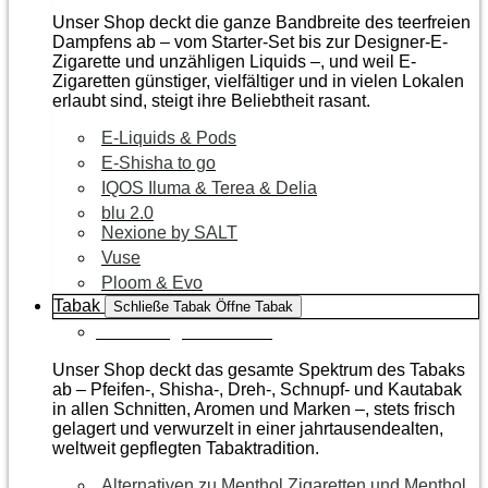
Unser Shop deckt die ganze Bandbreite des teerfreien
Dampfens ab – vom Starter-Set bis zur Designer-E-
Zigarette und unzähligen Liquids –, und weil E-
Zigaretten günstiger, vielfältiger und in vielen Lokalen
erlaubt sind, steigt ihre Beliebtheit rasant.
E-Liquids & Pods
E-Shisha to go
IQOS Iluma & Terea & Delia
blu 2.0
Nexione by SALT
Vuse
Ploom & Evo
Tabak
Schließe Tabak
Öffne Tabak
Zur Kategorie Tabak
Unser Shop deckt das gesamte Spektrum des Tabaks
ab – Pfeifen-, Shisha-, Dreh-, Schnupf- und Kautabak
in allen Schnitten, Aromen und Marken –, stets frisch
gelagert und verwurzelt in einer jahrtausendealten,
weltweit gepflegten Tabaktradition.
Alternativen zu Menthol Zigaretten und Menthol