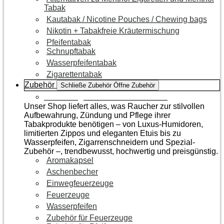
Tabak
Kautabak / Nicotine Pouches / Chewing bags
Nikotin + Tabakfreie Kräutermischung
Pfeifentabak
Schnupftabak
Wasserpfeifentabak
Zigarettentabak
Zubehör
Schließe Zubehör
Öffne Zubehör
Zur Kategorie Raucherzubehör
Unser Shop liefert alles, was Raucher zur stilvollen
Aufbewahrung, Zündung und Pflege ihrer
Tabakprodukte benötigen – von Luxus-Humidoren,
limitierten Zippos und eleganten Etuis bis zu
Wasserpfeifen, Zigarrenschneidern und Spezial-
Zubehör –, trendbewusst, hochwertig und preisgünstig.
Aromakapsel
Aschenbecher
Einwegfeuerzeuge
Feuerzeuge
Wasserpfeifen
Zubehör für Feuerzeuge