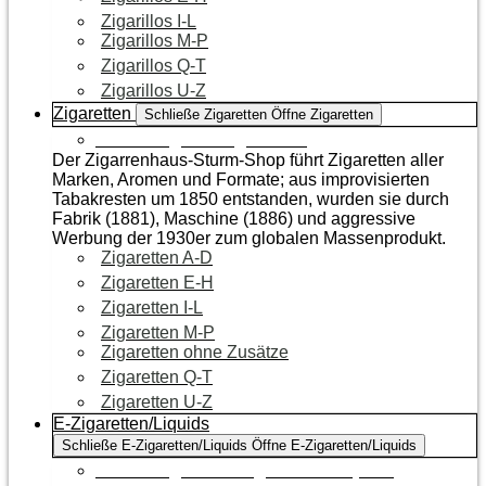
Zigarillos I-L
Zigarillos M-P
Zigarillos Q-T
Zigarillos U-Z
Zigaretten
Schließe Zigaretten
Öffne Zigaretten
Zur Kategorie Zigaretten
Der Zigarrenhaus-Sturm-Shop führt Zigaretten aller
Marken, Aromen und Formate; aus improvisierten
Tabakresten um 1850 entstanden, wurden sie durch
Fabrik (1881), Maschine (1886) und aggressive
Werbung der 1930er zum globalen Massenprodukt.
Zigaretten A-D
Zigaretten E-H
Zigaretten I-L
Zigaretten M-P
Zigaretten ohne Zusätze
Zigaretten Q-T
Zigaretten U-Z
E-Zigaretten/Liquids
Schließe E-Zigaretten/Liquids
Öffne E-Zigaretten/Liquids
Zur Kategorie E-Zigaretten/Liquids