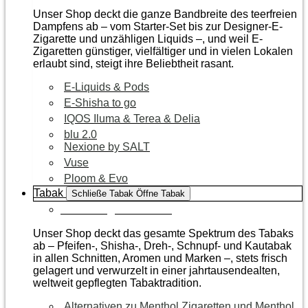
Unser Shop deckt die ganze Bandbreite des teerfreien
Dampfens ab – vom Starter-Set bis zur Designer-E-
Zigarette und unzähligen Liquids –, und weil E-
Zigaretten günstiger, vielfältiger und in vielen Lokalen
erlaubt sind, steigt ihre Beliebtheit rasant.
E-Liquids & Pods
E-Shisha to go
IQOS Iluma & Terea & Delia
blu 2.0
Nexione by SALT
Vuse
Ploom & Evo
Tabak
Schließe Tabak
Öffne Tabak
Zur Kategorie Tabak
Unser Shop deckt das gesamte Spektrum des Tabaks
ab – Pfeifen-, Shisha-, Dreh-, Schnupf- und Kautabak
in allen Schnitten, Aromen und Marken –, stets frisch
gelagert und verwurzelt in einer jahrtausendealten,
weltweit gepflegten Tabaktradition.
Alternativen zu Menthol Zigaretten und Menthol