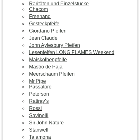
Raritäten und Einzelstücke
Chacom
Freehand
Gesteckpfeife
Giordano Pfeifen
Jean Claude
John Aylesbury Pfeifen
Lesepfeifen LONG FLAMES Weekend
Maiskolbenpfeife
Mastro de Paja
Meerschaum Pfeifen
Mr.Pipe
Passatore
Peterson
Rattray’s
Rossi
Savinelli
Sir John Nature
Stanwell
Talamona