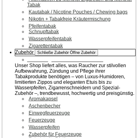
Tabak
Kautabak / Nicotine Pouches / Chewing bags
Nikotin + Tabakfreie Kräutermischung
Pfeifentabak
Schnupftabak
Wasserpfeifentabak
Zigarettentabak
Zubehör
Schließe Zubehör
Öffne Zubehör
Zur Kategorie Raucherzubehör
Unser Shop liefert alles, was Raucher zur stilvollen
Aufbewahrung, Zündung und Pflege ihrer
Tabakprodukte benötigen – von Luxus-Humidoren,
limitierten Zippos und eleganten Etuis bis zu
Wasserpfeifen, Zigarrenschneidern und Spezial-
Zubehör –, trendbewusst, hochwertig und preisgünstig.
Aromakapsel
Aschenbecher
Einwegfeuerzeuge
Feuerzeuge
Wasserpfeifen
Zubehör für Feuerzeuge