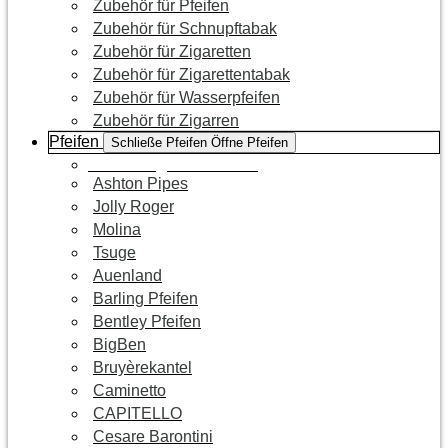
Zubehör für Pfeifen
Zubehör für Schnupftabak
Zubehör für Zigaretten
Zubehör für Zigarettentabak
Zubehör für Wasserpfeifen
Zubehör für Zigarren
Pfeifen
Schließe Pfeifen
Öffne Pfeifen
Zur Kategorie Pfeifen
Ashton Pipes
Jolly Roger
Molina
Tsuge
Auenland
Barling Pfeifen
Bentley Pfeifen
BigBen
Bruyèrekantel
Caminetto
CAPITELLO
Cesare Barontini