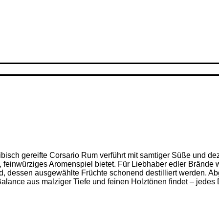
ribisch gereifte Corsario Rum verführt mit samtiger Süße und d
feinwürziges Aromenspiel bietet. Für Liebhaber edler Brände w
nd, dessen ausgewählte Früchte schonend destilliert werden. Ab
alance aus malziger Tiefe und feinen Holz­tönen findet – jedes D