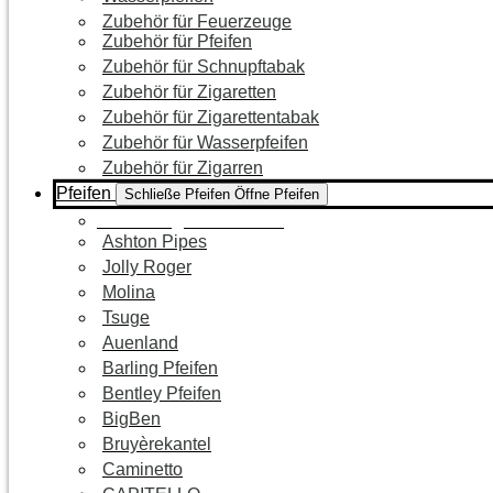
Zubehör für Feuerzeuge
Zubehör für Pfeifen
Zubehör für Schnupftabak
Zubehör für Zigaretten
Zubehör für Zigarettentabak
Zubehör für Wasserpfeifen
Zubehör für Zigarren
Pfeifen
Schließe Pfeifen
Öffne Pfeifen
Zur Kategorie Pfeifen
Ashton Pipes
Jolly Roger
Molina
Tsuge
Auenland
Barling Pfeifen
Bentley Pfeifen
BigBen
Bruyèrekantel
Caminetto