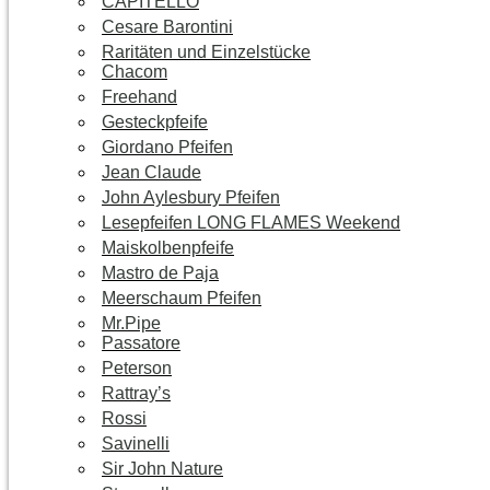
CAPITELLO
Cesare Barontini
Raritäten und Einzelstücke
Chacom
Freehand
Gesteckpfeife
Giordano Pfeifen
Jean Claude
John Aylesbury Pfeifen
Lesepfeifen LONG FLAMES Weekend
Maiskolbenpfeife
Mastro de Paja
Meerschaum Pfeifen
Mr.Pipe
Passatore
Peterson
Rattray’s
Rossi
Savinelli
Sir John Nature