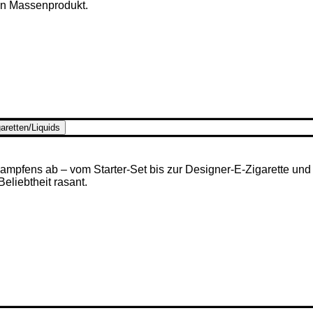
en Massenprodukt.
aretten/Liquids
mpfens ab – vom Starter-Set bis zur Designer-E-Zigarette und u
 Beliebtheit rasant.