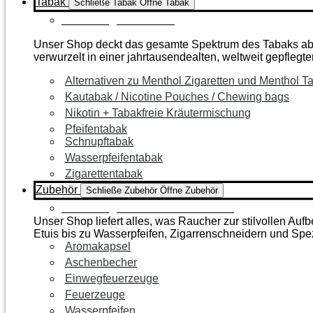
Tabak
Schließe Tabak
Öffne Tabak
Zur Kategorie Tabak
Unser Shop deckt das gesamte Spektrum des Tabaks ab – 
verwurzelt in einer jahrtausendealten, weltweit gepflegte
Alternativen zu Menthol Zigaretten und Menthol T
Kautabak / Nicotine Pouches / Chewing bags
Nikotin + Tabakfreie Kräutermischung
Pfeifentabak
Schnupftabak
Wasserpfeifentabak
Zigarettentabak
Zubehör
Schließe Zubehör
Öffne Zubehör
Zur Kategorie Raucherzubehör
Unser Shop liefert alles, was Raucher zur stilvollen A
Etuis bis zu Wasserpfeifen, Zigarrenschneidern und Spe
Aromakapsel
Aschenbecher
Einwegfeuerzeuge
Feuerzeuge
Wasserpfeifen