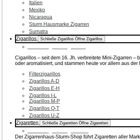
Italien
Mexiko
Nicaragua
Sturm Hausmarke Zigarren
Sumatra
Zigarillos
Schließe Zigarillos
Öffne Zigarillos
Zur Kategorie Zigarillos
Cigarillos – seit dem 16. Jh. verbreitete Mini-Zigarren 
oder aromatisiert, und stammen heute vor allem aus de
Filterzigarillos
Zigarillos A-D
Zigarillos E-H
Zigarillos I-L
Zigarillos M-P
Zigarillos Q-T
Zigarillos U-Z
Zigaretten
Schließe Zigaretten
Öffne Zigaretten
Zur Kategorie Zigaretten
Der Zigarrenhaus-Sturm-Shop führt Zigaretten aller Mar