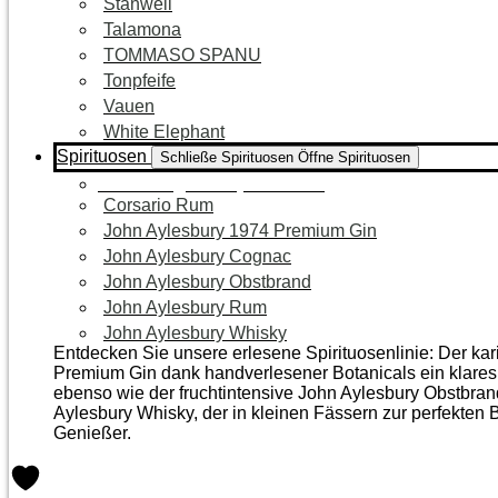
Stanwell
Talamona
TOMMASO SPANU
Tonpfeife
Vauen
White Elephant
Spirituosen
Schließe Spirituosen
Öffne Spirituosen
Zur Kategorie Spirituosen
Corsario Rum
John Aylesbury 1974 Premium Gin
John Aylesbury Cognac
John Aylesbury Obstbrand
John Aylesbury Rum
John Aylesbury Whisky
Entdecken Sie unsere erlesene Spirituosenlinie: Der ka
Premium Gin dank handverlesener Botanicals ein klares, 
ebenso wie der frucht­intensive John Aylesbury Obstbra
Aylesbury Whisky, der in kleinen Fässern zur perfekten B
Genießer.