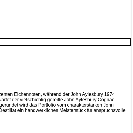
ezenten Eichen­noten, während der John Aylesbury 1974
artet der vielschichtig gereifte John Aylesbury Cognac
gerundet wird das Portfolio vom charakterstarken John
estillat ein handwerkliches Meister­stück für anspruchsvolle