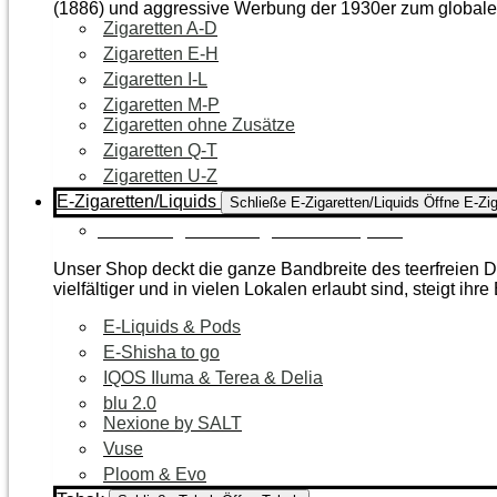
(1886) und aggressive Werbung der 1930er zum global
Zigaretten A-D
Zigaretten E-H
Zigaretten I-L
Zigaretten M-P
Zigaretten ohne Zusätze
Zigaretten Q-T
Zigaretten U-Z
E-Zigaretten/Liquids
Schließe E-Zigaretten/Liquids
Öffne E-Zig
Zur Kategorie E-Zigaretten/Liquids
Unser Shop deckt die ganze Bandbreite des teerfreien Da
vielfältiger und in vielen Lokalen erlaubt sind, steigt ihre
E-Liquids & Pods
E-Shisha to go
IQOS Iluma & Terea & Delia
blu 2.0
Nexione by SALT
Vuse
Ploom & Evo