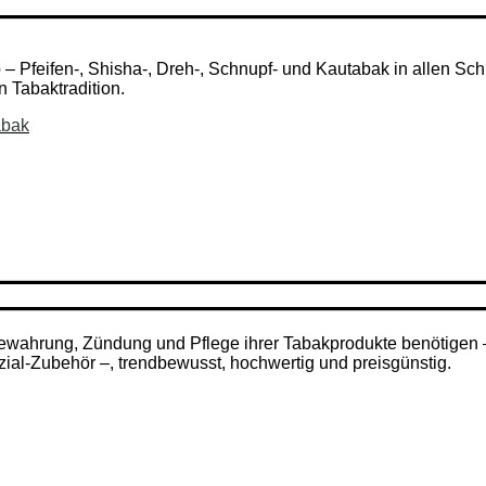
Pfeifen-, Shisha-, Dreh-, Schnupf- und Kautabak in allen Schni
n Tabaktradition.
abak
ufbewahrung, Zündung und Pflege ihrer Tabakprodukte benötigen
zial-Zubehör –, trendbewusst, hochwertig und preisgünstig.