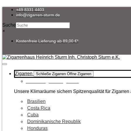
Zum
Inhalt
+49 8331 4403
springen
info@zigarren-sturm.de
Suche
×
Kostenfreie Lieferung ab 89,00 €*
Zigarren
Schließe Zigarren
Öffne Zigarren
Zur Kategorie Zigarren
Unsere Klimaräume sichern Spitzenqualität für Zigarren 
Brasilien
Costa Rica
Cuba
Dominikanische Republik
Honduras