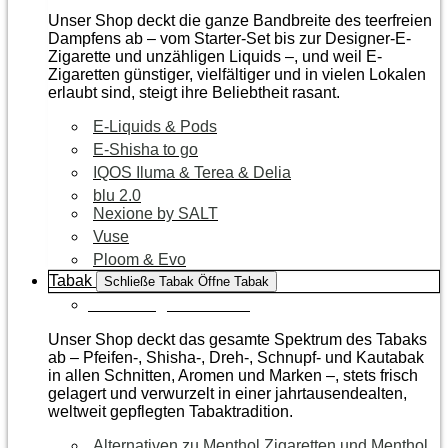
Unser Shop deckt die ganze Bandbreite des teerfreien
Dampfens ab – vom Starter-Set bis zur Designer-E-
Zigarette und unzähligen Liquids –, und weil E-
Zigaretten günstiger, vielfältiger und in vielen Lokalen
erlaubt sind, steigt ihre Beliebtheit rasant.
E-Liquids & Pods
E-Shisha to go
IQOS Iluma & Terea & Delia
blu 2.0
Nexione by SALT
Vuse
Ploom & Evo
Tabak
Schließe Tabak
Öffne Tabak
Zur Kategorie Tabak
Unser Shop deckt das gesamte Spektrum des Tabaks
ab – Pfeifen-, Shisha-, Dreh-, Schnupf- und Kautabak
in allen Schnitten, Aromen und Marken –, stets frisch
gelagert und verwurzelt in einer jahrtausendealten,
weltweit gepflegten Tabaktradition.
Alternativen zu Menthol Zigaretten und Menthol