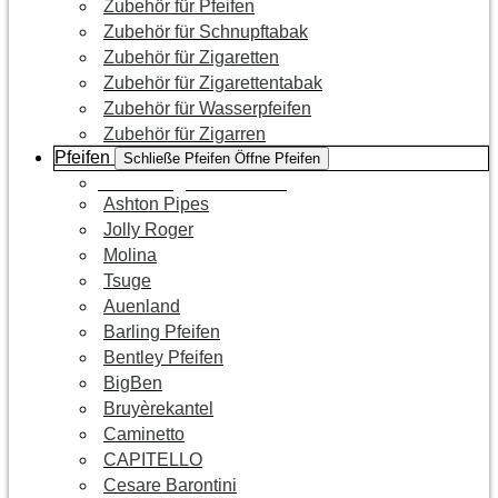
Zubehör für Pfeifen
Zubehör für Schnupftabak
Zubehör für Zigaretten
Zubehör für Zigarettentabak
Zubehör für Wasserpfeifen
Zubehör für Zigarren
Pfeifen
Schließe Pfeifen
Öffne Pfeifen
Zur Kategorie Pfeifen
Ashton Pipes
Jolly Roger
Molina
Tsuge
Auenland
Barling Pfeifen
Bentley Pfeifen
BigBen
Bruyèrekantel
Caminetto
CAPITELLO
Cesare Barontini