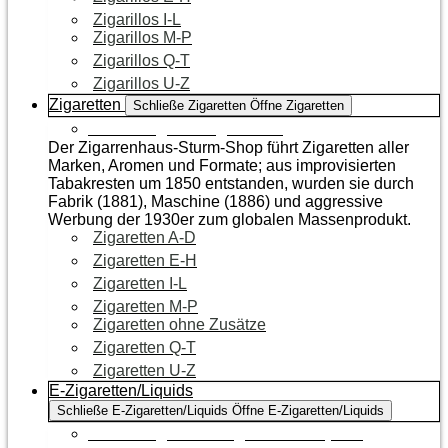
Zigarillos I-L
Zigarillos M-P
Zigarillos Q-T
Zigarillos U-Z
Zigaretten
Schließe Zigaretten
Öffne Zigaretten
Zur Kategorie Zigaretten
Der Zigarrenhaus-Sturm-Shop führt Zigaretten aller
Marken, Aromen und Formate; aus improvisierten
Tabakresten um 1850 entstanden, wurden sie durch
Fabrik (1881), Maschine (1886) und aggressive
Werbung der 1930er zum globalen Massenprodukt.
Zigaretten A-D
Zigaretten E-H
Zigaretten I-L
Zigaretten M-P
Zigaretten ohne Zusätze
Zigaretten Q-T
Zigaretten U-Z
E-Zigaretten/Liquids
Schließe E-Zigaretten/Liquids
Öffne E-Zigaretten/Liquids
Zur Kategorie E-Zigaretten/Liquids