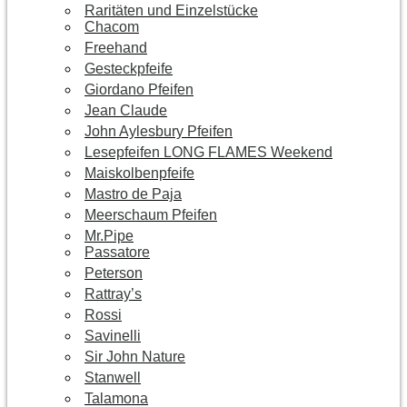
Raritäten und Einzelstücke
Chacom
Freehand
Gesteckpfeife
Giordano Pfeifen
Jean Claude
John Aylesbury Pfeifen
Lesepfeifen LONG FLAMES Weekend
Maiskolbenpfeife
Mastro de Paja
Meerschaum Pfeifen
Mr.Pipe
Passatore
Peterson
Rattray’s
Rossi
Savinelli
Sir John Nature
Stanwell
Talamona