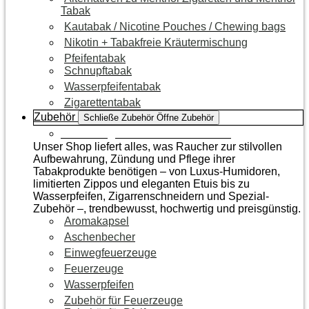
Tabak
Kautabak / Nicotine Pouches / Chewing bags
Nikotin + Tabakfreie Kräutermischung
Pfeifentabak
Schnupftabak
Wasserpfeifentabak
Zigarettentabak
Zubehör
Schließe Zubehör
Öffne Zubehör
Zur Kategorie Raucherzubehör
Unser Shop liefert alles, was Raucher zur stilvollen
Aufbewahrung, Zündung und Pflege ihrer
Tabakprodukte benötigen – von Luxus-Humidoren,
limitierten Zippos und eleganten Etuis bis zu
Wasserpfeifen, Zigarrenschneidern und Spezial-
Zubehör –, trendbewusst, hochwertig und preisgünstig.
Aromakapsel
Aschenbecher
Einwegfeuerzeuge
Feuerzeuge
Wasserpfeifen
Zubehör für Feuerzeuge