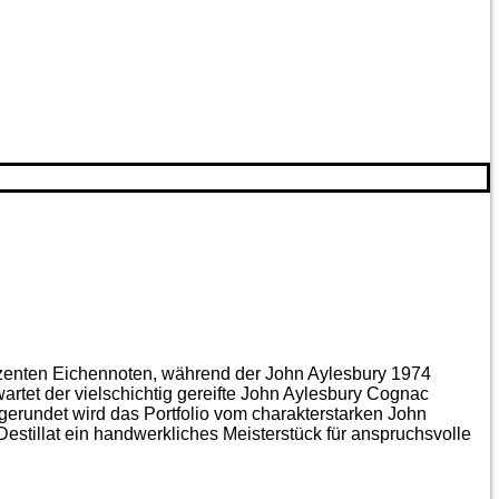
ezenten Eichen­noten, während der John Aylesbury 1974
artet der vielschichtig gereifte John Aylesbury Cognac
gerundet wird das Portfolio vom charakterstarken John
estillat ein handwerkliches Meister­stück für anspruchsvolle