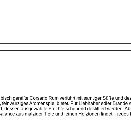
ribisch gereifte Corsario Rum verführt mit samtiger Süße und d
feinwürziges Aromenspiel bietet. Für Liebhaber edler Brände w
nd, dessen ausgewählte Früchte schonend destilliert werden. Ab
alance aus malziger Tiefe und feinen Holz­tönen findet – jedes D