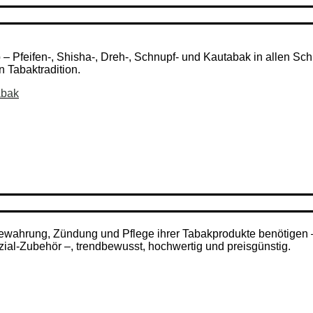
Pfeifen-, Shisha-, Dreh-, Schnupf- und Kautabak in allen Schni
n Tabaktradition.
abak
ufbewahrung, Zündung und Pflege ihrer Tabakprodukte benötigen
zial-Zubehör –, trendbewusst, hochwertig und preisgünstig.