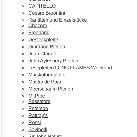
CAPITELLO
Cesare Barontini
Raritäten und Einzelstücke
Chacom
Freehand
Gesteckpfeife
Giordano Pfeifen
Jean Claude
John Aylesbury Pfeifen
Lesepfeifen LONG FLAMES Weekend
Maiskolbenpfeife
Mastro de Paja
Meerschaum Pfeifen
Mr.Pipe
Passatore
Peterson
Rattray’s
Rossi
Savinelli
Sir John Nature