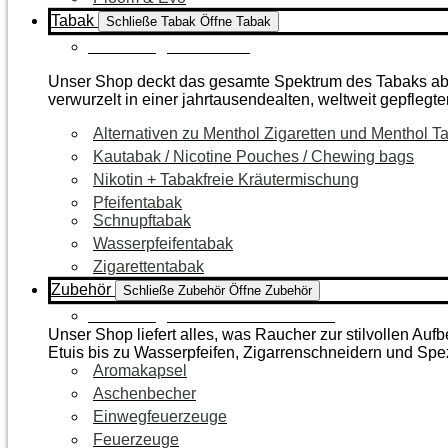
Tabak
Schließe Tabak
Öffne Tabak
Zur Kategorie Tabak
Unser Shop deckt das gesamte Spektrum des Tabaks ab – 
verwurzelt in einer jahrtausendealten, weltweit gepflegte
Alternativen zu Menthol Zigaretten und Menthol T
Kautabak / Nicotine Pouches / Chewing bags
Nikotin + Tabakfreie Kräutermischung
Pfeifentabak
Schnupftabak
Wasserpfeifentabak
Zigarettentabak
Zubehör
Schließe Zubehör
Öffne Zubehör
Zur Kategorie Raucherzubehör
Unser Shop liefert alles, was Raucher zur stilvollen A
Etuis bis zu Wasserpfeifen, Zigarrenschneidern und Spe
Aromakapsel
Aschenbecher
Einwegfeuerzeuge
Feuerzeuge