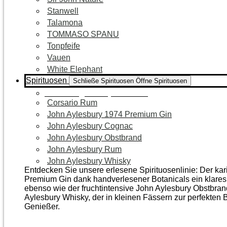
Stanwell
Talamona
TOMMASO SPANU
Tonpfeife
Vauen
White Elephant
Spirituosen
Schließe Spirituosen
Öffne Spirituosen
Zur Kategorie Spirituosen
Corsario Rum
John Aylesbury 1974 Premium Gin
John Aylesbury Cognac
John Aylesbury Obstbrand
John Aylesbury Rum
John Aylesbury Whisky
Entdecken Sie unsere erlesene Spirituosenlinie: Der ka
Premium Gin dank handverlesener Botanicals ein klares, 
ebenso wie der frucht­intensive John Aylesbury Obstbra
Aylesbury Whisky, der in kleinen Fässern zur perfekten B
Genießer.