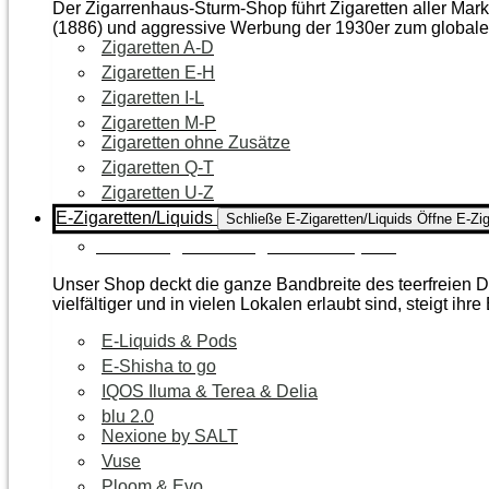
Der Zigarrenhaus-Sturm-Shop führt Zigaretten aller Mar
(1886) und aggressive Werbung der 1930er zum global
Zigaretten A-D
Zigaretten E-H
Zigaretten I-L
Zigaretten M-P
Zigaretten ohne Zusätze
Zigaretten Q-T
Zigaretten U-Z
E-Zigaretten/Liquids
Schließe E-Zigaretten/Liquids
Öffne E-Zig
Zur Kategorie E-Zigaretten/Liquids
Unser Shop deckt die ganze Bandbreite des teerfreien Da
vielfältiger und in vielen Lokalen erlaubt sind, steigt ihre
E-Liquids & Pods
E-Shisha to go
IQOS Iluma & Terea & Delia
blu 2.0
Nexione by SALT
Vuse
Ploom & Evo