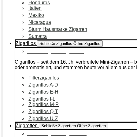
Honduras
Italien
Mexiko
Nicaragua
Sturm Hausmarke Zigarren
Sumatra
Zigarillos
Schließe Zigarillos
Öffne Zigarillos
Zur Kategorie Zigarillos
Cigarillos – seit dem 16. Jh. verbreitete Mini-Zigarren 
oder aromatisiert, und stammen heute vor allem aus de
Filterzigarillos
Zigarillos A-D
Zigarillos E-H
Zigarillos I-L
Zigarillos M-P
Zigarillos Q-T
Zigarillos U-Z
Zigaretten
Schließe Zigaretten
Öffne Zigaretten
Zur Kategorie Zigaretten