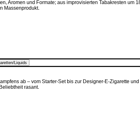
ken, Aromen und Formate; aus improvisierten Tabakresten um 1
en Massenprodukt.
aretten/Liquids
mpfens ab – vom Starter-Set bis zur Designer-E-Zigarette und u
 Beliebtheit rasant.