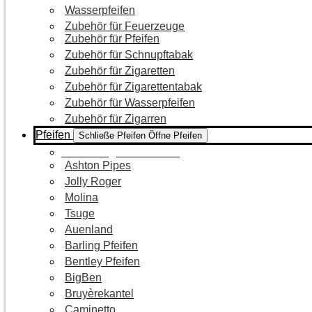
Wasserpfeifen
Zubehör für Feuerzeuge
Zubehör für Pfeifen
Zubehör für Schnupftabak
Zubehör für Zigaretten
Zubehör für Zigarettentabak
Zubehör für Wasserpfeifen
Zubehör für Zigarren
Pfeifen
Schließe Pfeifen
Öffne Pfeifen
Zur Kategorie Pfeifen
Ashton Pipes
Jolly Roger
Molina
Tsuge
Auenland
Barling Pfeifen
Bentley Pfeifen
BigBen
Bruyèrekantel
Caminetto