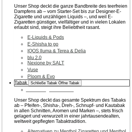
Unser Shop deckt die ganze Bandbreite des teerfreien
Dampfens ab – vom Starter-Set bis zur Designer-E-
Zigarette und unzähligen Liquids –, und weil E-
Zigaretten günstiger, vielfältiger und in vielen Lokalen
erlaubt sind, steigt ihre Beliebtheit rasant.
E-Liquids & Pods
E-Shisha to go
IQOS Iluma & Terea & Delia
blu 2.0
Nexione by SALT
Vuse
Ploom & Evo
Tabak
Schließe Tabak
Öffne Tabak
Zur Kategorie Tabak
Unser Shop deckt das gesamte Spektrum des Tabaks
ab – Pfeifen-, Shisha-, Dreh-, Schnupf- und Kautabak
in allen Schnitten, Aromen und Marken –, stets frisch
gelagert und verwurzelt in einer jahrtausendealten,
weltweit gepflegten Tabaktradition.
Alternativen zu Menthol Zigaretten und Menthol