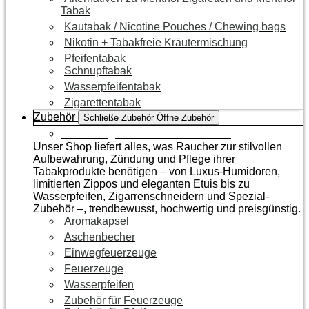
Tabak
Kautabak / Nicotine Pouches / Chewing bags
Nikotin + Tabakfreie Kräutermischung
Pfeifentabak
Schnupftabak
Wasserpfeifentabak
Zigarettentabak
Zubehör
Schließe Zubehör
Öffne Zubehör
Zur Kategorie Raucherzubehör
Unser Shop liefert alles, was Raucher zur stilvollen
Aufbewahrung, Zündung und Pflege ihrer
Tabakprodukte benötigen – von Luxus-Humidoren,
limitierten Zippos und eleganten Etuis bis zu
Wasserpfeifen, Zigarrenschneidern und Spezial-
Zubehör –, trendbewusst, hochwertig und preisgünstig.
Aromakapsel
Aschenbecher
Einwegfeuerzeuge
Feuerzeuge
Wasserpfeifen
Zubehör für Feuerzeuge