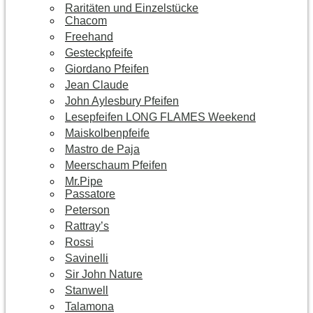
Raritäten und Einzelstücke
Chacom
Freehand
Gesteckpfeife
Giordano Pfeifen
Jean Claude
John Aylesbury Pfeifen
Lesepfeifen LONG FLAMES Weekend
Maiskolbenpfeife
Mastro de Paja
Meerschaum Pfeifen
Mr.Pipe
Passatore
Peterson
Rattray’s
Rossi
Savinelli
Sir John Nature
Stanwell
Talamona