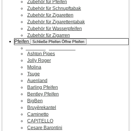
Zubehör für Pfeifen
Zubehör für Schnupftabak
Zubehör für Zigaretten
Zubehör für Zigarettentabak
Zubehör für Wasserpfeifen
Zubehör für Zigarren
Pfeifen
Schließe Pfeifen
Öffne Pfeifen
Zur Kategorie Pfeifen
Ashton Pipes
Jolly Roger
Molina
Tsuge
Auenland
Barling Pfeifen
Bentley Pfeifen
BigBen
Bruyèrekantel
Caminetto
CAPITELLO
Cesare Barontini