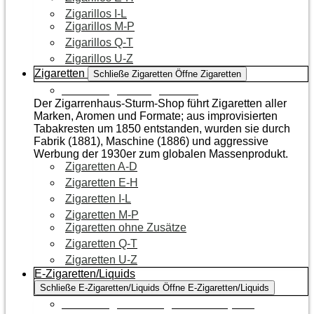
Zigarillos I-L
Zigarillos M-P
Zigarillos Q-T
Zigarillos U-Z
Zigaretten
Schließe Zigaretten
Öffne Zigaretten
Zur Kategorie Zigaretten
Der Zigarrenhaus-Sturm-Shop führt Zigaretten aller
Marken, Aromen und Formate; aus improvisierten
Tabakresten um 1850 entstanden, wurden sie durch
Fabrik (1881), Maschine (1886) und aggressive
Werbung der 1930er zum globalen Massenprodukt.
Zigaretten A-D
Zigaretten E-H
Zigaretten I-L
Zigaretten M-P
Zigaretten ohne Zusätze
Zigaretten Q-T
Zigaretten U-Z
E-Zigaretten/Liquids
Schließe E-Zigaretten/Liquids
Öffne E-Zigaretten/Liquids
Zur Kategorie E-Zigaretten/Liquids