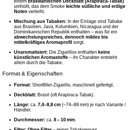
einem
brasilianischen Deckblatt (Arapiraca‑Tabak)
umhüllt, das dem Smoke
leichte süßliche und erdige
Noten
verleiht.
Mischung aus Tabaken:
In der Einlage sind Tabake
aus Brasilien, Java, Kolumbien, Nicaragua und der
Dominikanischen Republik enthalten – was für ein
abwechslungsreiches, dennoch mildes bis
mittelkräftiges Aromaprofil
sorgt.
Unaromatisiert:
Die Zigarillos enthalten
keine
künstlichen Aromastoffe
– ihr Charakter entsteht
allein durch die Tabake.
Format & Eigenschaften
Format:
Shortfiller‑Zigarillo, maschinell gefertigt.
Deckblatt:
Brasil (oft Arapiraca‑Tabak).
Länge:
ca.
7,4–8,8 cm
(~74–88 mm) je nach Variante /
Händler.
Durchmesser:
ca.
8 – 10 mm
.
Filter:
Ohne Filter
– reiner Tabakgenuss.