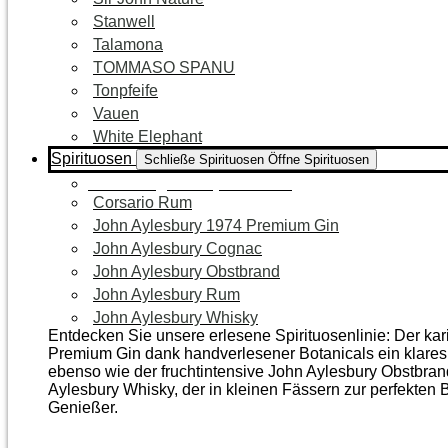
Stanwell
Talamona
TOMMASO SPANU
Tonpfeife
Vauen
White Elephant
Spirituosen
Schließe Spirituosen
Öffne Spirituosen
Zur Kategorie Spirituosen
Corsario Rum
John Aylesbury 1974 Premium Gin
John Aylesbury Cognac
John Aylesbury Obstbrand
John Aylesbury Rum
John Aylesbury Whisky
Entdecken Sie unsere erlesene Spirituosenlinie: Der ka
Premium Gin dank handverlesener Botanicals ein klares, 
ebenso wie der frucht­intensive John Aylesbury Obstbra
Aylesbury Whisky, der in kleinen Fässern zur perfekten B
Genießer.