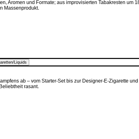
ken, Aromen und Formate; aus improvisierten Tabakresten um 1
en Massenprodukt.
aretten/Liquids
mpfens ab – vom Starter-Set bis zur Designer-E-Zigarette und u
 Beliebtheit rasant.