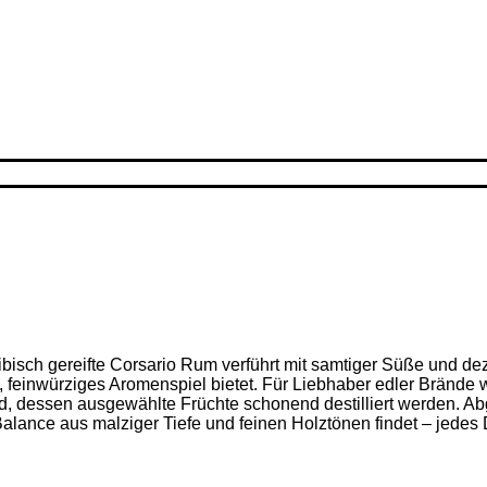
ribisch gereifte Corsario Rum verführt mit samtiger Süße und d
feinwürziges Aromenspiel bietet. Für Liebhaber edler Brände w
nd, dessen ausgewählte Früchte schonend destilliert werden. Ab
alance aus malziger Tiefe und feinen Holz­tönen findet – jedes D