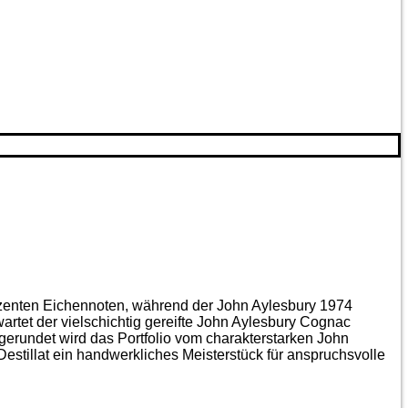
ezenten Eichen­noten, während der John Aylesbury 1974
artet der vielschichtig gereifte John Aylesbury Cognac
gerundet wird das Portfolio vom charakterstarken John
estillat ein handwerkliches Meister­stück für anspruchsvolle