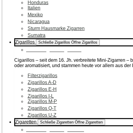
Honduras
Italien
Mexiko
Nicaragua
Sturm Hausmarke Zigarren
Sumatra
Zigarillos
Schließe Zigarillos
Öffne Zigarillos
Zur Kategorie Zigarillos
Cigarillos – seit dem 16. Jh. verbreitete Mini-Zigarren 
oder aromatisiert, und stammen heute vor allem aus de
Filterzigarillos
Zigarillos A-D
Zigarillos E-H
Zigarillos I-L
Zigarillos M-P
Zigarillos Q-T
Zigarillos U-Z
Zigaretten
Schließe Zigaretten
Öffne Zigaretten
Zur Kategorie Zigaretten