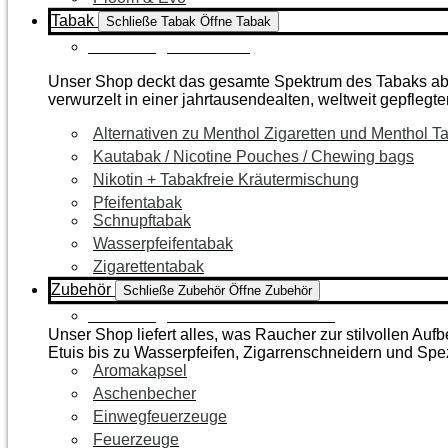
Tabak
Schließe Tabak
Öffne Tabak
Zur Kategorie Tabak
Unser Shop deckt das gesamte Spektrum des Tabaks ab – 
verwurzelt in einer jahrtausendealten, weltweit gepflegte
Alternativen zu Menthol Zigaretten und Menthol T
Kautabak / Nicotine Pouches / Chewing bags
Nikotin + Tabakfreie Kräutermischung
Pfeifentabak
Schnupftabak
Wasserpfeifentabak
Zigarettentabak
Zubehör
Schließe Zubehör
Öffne Zubehör
Zur Kategorie Raucherzubehör
Unser Shop liefert alles, was Raucher zur stilvollen A
Etuis bis zu Wasserpfeifen, Zigarrenschneidern und Spe
Aromakapsel
Aschenbecher
Einwegfeuerzeuge
Feuerzeuge