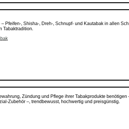
Pfeifen-, Shisha-, Dreh-, Schnupf- und Kautabak in allen Schni
n Tabaktradition.
abak
ufbewahrung, Zündung und Pflege ihrer Tabakprodukte benötigen
zial-Zubehör –, trendbewusst, hochwertig und preisgünstig.