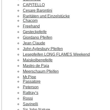
CAPITELLO
Cesare Barontini
Raritäten und Einzelstücke
Chacom
Freehand
Gesteckpfeife
Giordano Pfeifen
Jean Claude
John Aylesbury Pfeifen
Lesepfeifen LONG FLAMES Weekend
Maiskolbenpfeife
Mastro de Paja
Meerschaum Pfeifen
Mr.Pipe
Passatore
Peterson
Rattray’s
Rossi
Savinelli
Sir John Nature