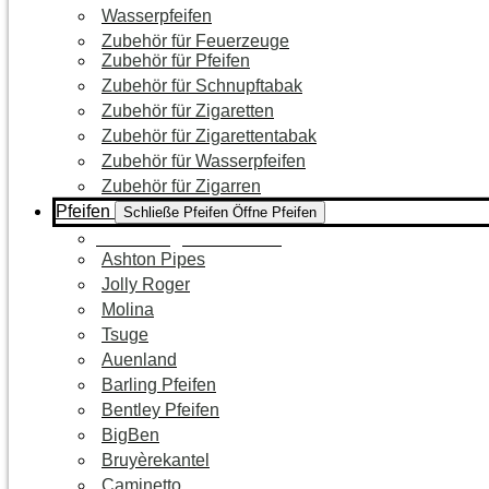
Wasserpfeifen
Zubehör für Feuerzeuge
Zubehör für Pfeifen
Zubehör für Schnupftabak
Zubehör für Zigaretten
Zubehör für Zigarettentabak
Zubehör für Wasserpfeifen
Zubehör für Zigarren
Pfeifen
Schließe Pfeifen
Öffne Pfeifen
Zur Kategorie Pfeifen
Ashton Pipes
Jolly Roger
Molina
Tsuge
Auenland
Barling Pfeifen
Bentley Pfeifen
BigBen
Bruyèrekantel
Caminetto