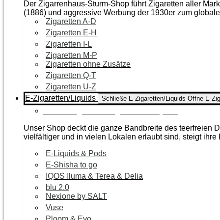
Der Zigarrenhaus-Sturm-Shop führt Zigaretten aller Mar
(1886) und aggressive Werbung der 1930er zum global
Zigaretten A-D
Zigaretten E-H
Zigaretten I-L
Zigaretten M-P
Zigaretten ohne Zusätze
Zigaretten Q-T
Zigaretten U-Z
E-Zigaretten/Liquids
Schließe E-Zigaretten/Liquids
Öffne E-Zig
Zur Kategorie E-Zigaretten/Liquids
Unser Shop deckt die ganze Bandbreite des teerfreien Da
vielfältiger und in vielen Lokalen erlaubt sind, steigt ihre
E-Liquids & Pods
E-Shisha to go
IQOS Iluma & Terea & Delia
blu 2.0
Nexione by SALT
Vuse
Ploom & Evo