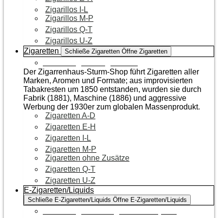
Zigarillos I-L
Zigarillos M-P
Zigarillos Q-T
Zigarillos U-Z
Zigaretten
Schließe Zigaretten
Öffne Zigaretten
Zur Kategorie Zigaretten
Der Zigarrenhaus-Sturm-Shop führt Zigaretten aller
Marken, Aromen und Formate; aus improvisierten
Tabakresten um 1850 entstanden, wurden sie durch
Fabrik (1881), Maschine (1886) und aggressive
Werbung der 1930er zum globalen Massenprodukt.
Zigaretten A-D
Zigaretten E-H
Zigaretten I-L
Zigaretten M-P
Zigaretten ohne Zusätze
Zigaretten Q-T
Zigaretten U-Z
E-Zigaretten/Liquids
Schließe E-Zigaretten/Liquids
Öffne E-Zigaretten/Liquids
Zur Kategorie E-Zigaretten/Liquids