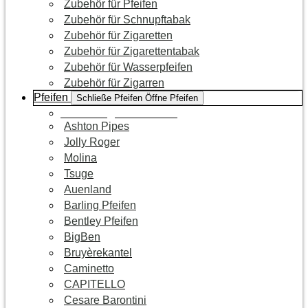
Zubehör für Pfeifen
Zubehör für Schnupftabak
Zubehör für Zigaretten
Zubehör für Zigarettentabak
Zubehör für Wasserpfeifen
Zubehör für Zigarren
Pfeifen
Schließe Pfeifen
Öffne Pfeifen
Zur Kategorie Pfeifen
Ashton Pipes
Jolly Roger
Molina
Tsuge
Auenland
Barling Pfeifen
Bentley Pfeifen
BigBen
Bruyèrekantel
Caminetto
CAPITELLO
Cesare Barontini