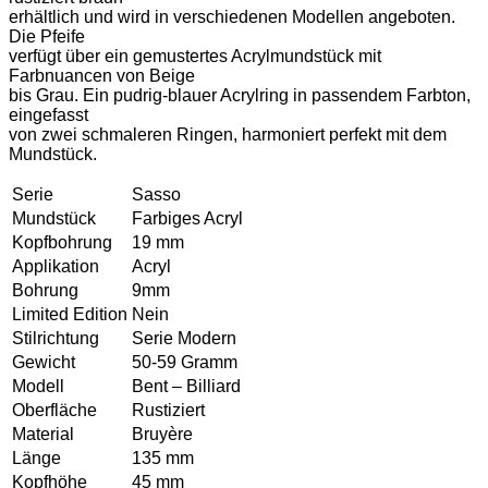
erhältlich und wird in verschiedenen Modellen angeboten.
Die Pfeife
verfügt über ein gemustertes Acrylmundstück mit
Farbnuancen von Beige
bis Grau. Ein pudrig-blauer Acrylring in passendem Farbton,
eingefasst
von zwei schmaleren Ringen, harmoniert perfekt mit dem
Mundstück.
Serie
Sasso
Mundstück
Farbiges Acryl
Kopfbohrung
19 mm
Applikation
Acryl
Bohrung
9mm
Limited Edition
Nein
Stilrichtung
Serie Modern
Gewicht
50-59 Gramm
Modell
Bent – Billiard
Oberfläche
Rustiziert
Material
Bruyère
Länge
135 mm
Kopfhöhe
45 mm