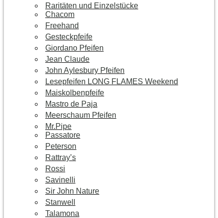
Raritäten und Einzelstücke
Chacom
Freehand
Gesteckpfeife
Giordano Pfeifen
Jean Claude
John Aylesbury Pfeifen
Lesepfeifen LONG FLAMES Weekend
Maiskolbenpfeife
Mastro de Paja
Meerschaum Pfeifen
Mr.Pipe
Passatore
Peterson
Rattray’s
Rossi
Savinelli
Sir John Nature
Stanwell
Talamona