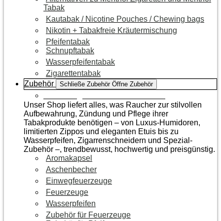
Tabak
Kautabak / Nicotine Pouches / Chewing bags
Nikotin + Tabakfreie Kräutermischung
Pfeifentabak
Schnupftabak
Wasserpfeifentabak
Zigarettentabak
Zubehör
Schließe Zubehör
Öffne Zubehör
Zur Kategorie Raucherzubehör
Unser Shop liefert alles, was Raucher zur stilvollen
Aufbewahrung, Zündung und Pflege ihrer
Tabakprodukte benötigen – von Luxus-Humidoren,
limitierten Zippos und eleganten Etuis bis zu
Wasserpfeifen, Zigarrenschneidern und Spezial-
Zubehör –, trendbewusst, hochwertig und preisgünstig.
Aromakapsel
Aschenbecher
Einwegfeuerzeuge
Feuerzeuge
Wasserpfeifen
Zubehör für Feuerzeuge