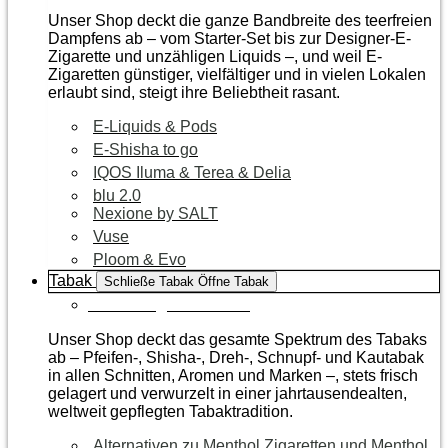
Unser Shop deckt die ganze Bandbreite des teerfreien
Dampfens ab – vom Starter-Set bis zur Designer-E-
Zigarette und unzähligen Liquids –, und weil E-
Zigaretten günstiger, vielfältiger und in vielen Lokalen
erlaubt sind, steigt ihre Beliebtheit rasant.
E-Liquids & Pods
E-Shisha to go
IQOS Iluma & Terea & Delia
blu 2.0
Nexione by SALT
Vuse
Ploom & Evo
Tabak
Schließe Tabak
Öffne Tabak
Zur Kategorie Tabak
Unser Shop deckt das gesamte Spektrum des Tabaks
ab – Pfeifen-, Shisha-, Dreh-, Schnupf- und Kautabak
in allen Schnitten, Aromen und Marken –, stets frisch
gelagert und verwurzelt in einer jahrtausendealten,
weltweit gepflegten Tabaktradition.
Alternativen zu Menthol Zigaretten und Menthol