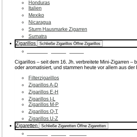
Honduras
Italien
Mexiko
Nicaragua
Sturm Hausmarke Zigarren
Sumatra
Zigarillos
Schließe Zigarillos
Öffne Zigarillos
Zur Kategorie Zigarillos
Cigarillos – seit dem 16. Jh. verbreitete Mini-Zigarren 
oder aromatisiert, und stammen heute vor allem aus de
Filterzigarillos
Zigarillos A-D
Zigarillos E-H
Zigarillos I-L
Zigarillos M-P
Zigarillos Q-T
Zigarillos U-Z
Zigaretten
Schließe Zigaretten
Öffne Zigaretten
Zur Kategorie Zigaretten