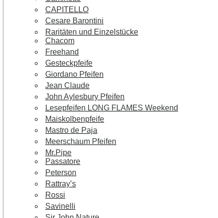
CAPITELLO
Cesare Barontini
Raritäten und Einzelstücke
Chacom
Freehand
Gesteckpfeife
Giordano Pfeifen
Jean Claude
John Aylesbury Pfeifen
Lesepfeifen LONG FLAMES Weekend
Maiskolbenpfeife
Mastro de Paja
Meerschaum Pfeifen
Mr.Pipe
Passatore
Peterson
Rattray’s
Rossi
Savinelli
Sir John Nature