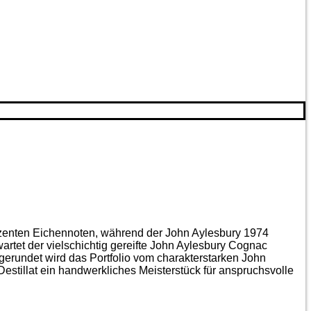
ezenten Eichen­noten, während der John Aylesbury 1974
artet der vielschichtig gereifte John Aylesbury Cognac
gerundet wird das Portfolio vom charakterstarken John
estillat ein handwerkliches Meister­stück für anspruchsvolle