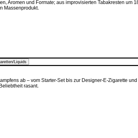
ken, Aromen und Formate; aus improvisierten Tabakresten um 1
en Massenprodukt.
aretten/Liquids
mpfens ab – vom Starter-Set bis zur Designer-E-Zigarette und u
 Beliebtheit rasant.