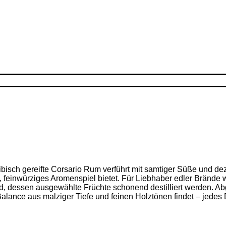
ribisch gereifte Corsario Rum verführt mit samtiger Süße und d
feinwürziges Aromenspiel bietet. Für Liebhaber edler Brände w
nd, dessen ausgewählte Früchte schonend destilliert werden. Ab
alance aus malziger Tiefe und feinen Holz­tönen findet – jedes D