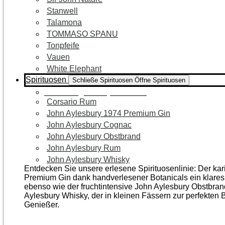
Stanwell
Talamona
TOMMASO SPANU
Tonpfeife
Vauen
White Elephant
Spirituosen
Schließe Spirituosen
Öffne Spirituosen
Zur Kategorie Spirituosen
Corsario Rum
John Aylesbury 1974 Premium Gin
John Aylesbury Cognac
John Aylesbury Obstbrand
John Aylesbury Rum
John Aylesbury Whisky
Entdecken Sie unsere erlesene Spirituosenlinie: Der ka
Premium Gin dank handverlesener Botanicals ein klares, 
ebenso wie der frucht­intensive John Aylesbury Obstbra
Aylesbury Whisky, der in kleinen Fässern zur perfekten B
Genießer.