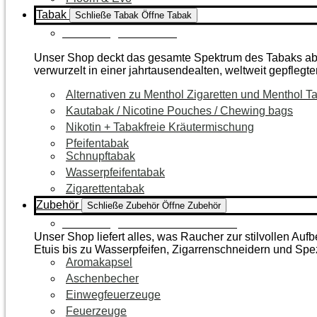
Tabak
Schließe Tabak
Öffne Tabak
Zur Kategorie Tabak
Unser Shop deckt das gesamte Spektrum des Tabaks ab – 
verwurzelt in einer jahrtausendealten, weltweit gepflegte
Alternativen zu Menthol Zigaretten und Menthol T
Kautabak / Nicotine Pouches / Chewing bags
Nikotin + Tabakfreie Kräutermischung
Pfeifentabak
Schnupftabak
Wasserpfeifentabak
Zigarettentabak
Zubehör
Schließe Zubehör
Öffne Zubehör
Zur Kategorie Raucherzubehör
Unser Shop liefert alles, was Raucher zur stilvollen A
Etuis bis zu Wasserpfeifen, Zigarrenschneidern und Spe
Aromakapsel
Aschenbecher
Einwegfeuerzeuge
Feuerzeuge