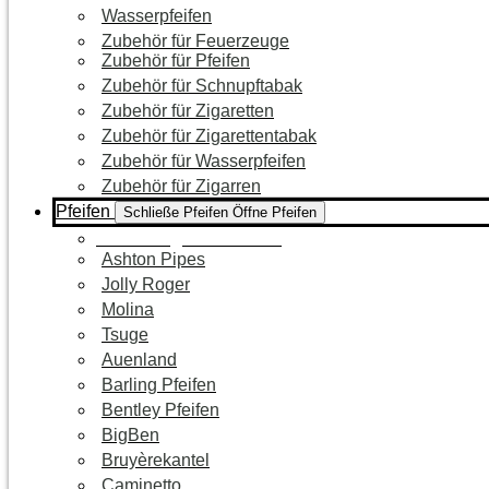
Wasserpfeifen
Zubehör für Feuerzeuge
Zubehör für Pfeifen
Zubehör für Schnupftabak
Zubehör für Zigaretten
Zubehör für Zigarettentabak
Zubehör für Wasserpfeifen
Zubehör für Zigarren
Pfeifen
Schließe Pfeifen
Öffne Pfeifen
Zur Kategorie Pfeifen
Ashton Pipes
Jolly Roger
Molina
Tsuge
Auenland
Barling Pfeifen
Bentley Pfeifen
BigBen
Bruyèrekantel
Caminetto