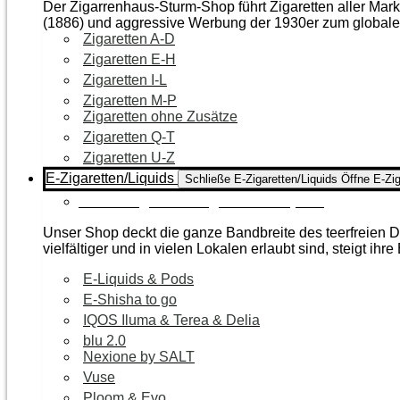
Der Zigarrenhaus-Sturm-Shop führt Zigaretten aller Mar
(1886) und aggressive Werbung der 1930er zum global
Zigaretten A-D
Zigaretten E-H
Zigaretten I-L
Zigaretten M-P
Zigaretten ohne Zusätze
Zigaretten Q-T
Zigaretten U-Z
E-Zigaretten/Liquids
Schließe E-Zigaretten/Liquids
Öffne E-Zig
Zur Kategorie E-Zigaretten/Liquids
Unser Shop deckt die ganze Bandbreite des teerfreien Da
vielfältiger und in vielen Lokalen erlaubt sind, steigt ihre
E-Liquids & Pods
E-Shisha to go
IQOS Iluma & Terea & Delia
blu 2.0
Nexione by SALT
Vuse
Ploom & Evo