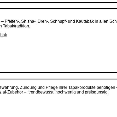
Pfeifen-, Shisha-, Dreh-, Schnupf- und Kautabak in allen Schni
n Tabaktradition.
abak
ufbewahrung, Zündung und Pflege ihrer Tabakprodukte benötigen
zial-Zubehör –, trendbewusst, hochwertig und preisgünstig.