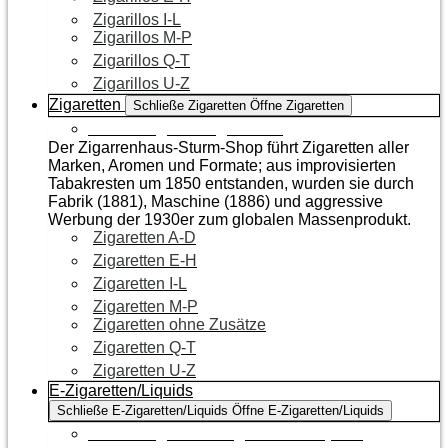
Zigarillos I-L
Zigarillos M-P
Zigarillos Q-T
Zigarillos U-Z
Zigaretten
Schließe Zigaretten
Öffne Zigaretten
Zur Kategorie Zigaretten
Der Zigarrenhaus-Sturm-Shop führt Zigaretten aller
Marken, Aromen und Formate; aus improvisierten
Tabakresten um 1850 entstanden, wurden sie durch
Fabrik (1881), Maschine (1886) und aggressive
Werbung der 1930er zum globalen Massenprodukt.
Zigaretten A-D
Zigaretten E-H
Zigaretten I-L
Zigaretten M-P
Zigaretten ohne Zusätze
Zigaretten Q-T
Zigaretten U-Z
E-Zigaretten/Liquids
Schließe E-Zigaretten/Liquids
Öffne E-Zigaretten/Liquids
Zur Kategorie E-Zigaretten/Liquids