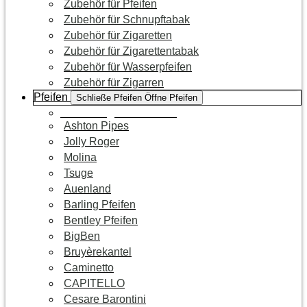
Zubehör für Pfeifen
Zubehör für Schnupftabak
Zubehör für Zigaretten
Zubehör für Zigarettentabak
Zubehör für Wasserpfeifen
Zubehör für Zigarren
Pfeifen
Schließe Pfeifen
Öffne Pfeifen
Zur Kategorie Pfeifen
Ashton Pipes
Jolly Roger
Molina
Tsuge
Auenland
Barling Pfeifen
Bentley Pfeifen
BigBen
Bruyèrekantel
Caminetto
CAPITELLO
Cesare Barontini