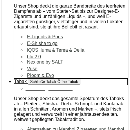
Unser Shop deckt die ganze Bandbreite des teerfreien
Dampfens ab – vom Starter-Set bis zur Designer-E-
Zigarette und unzähligen Liquids –, und weil E-
Zigaretten günstiger, vielfältiger und in vielen Lokalen
erlaubt sind, steigt ihre Beliebtheit rasant.
E-Liquids & Pods
E-Shisha to go
IQOS Iluma & Terea & Delia
blu 2.0
Nexione by SALT
Vuse
Ploom & Evo
Tabak
Schließe Tabak
Öffne Tabak
Zur Kategorie Tabak
Unser Shop deckt das gesamte Spektrum des Tabaks
ab – Pfeifen-, Shisha-, Dreh-, Schnupf- und Kautabak
in allen Schnitten, Aromen und Marken –, stets frisch
gelagert und verwurzelt in einer jahrtausendealten,
weltweit gepflegten Tabaktradition.
Alternativen zu Menthol Zigaretten und Menthol