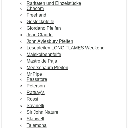
Raritäten und Einzelstücke
Chacom
Freehand
Gesteckpfeife
Giordano Pfeifen
Jean Claude
John Aylesbury Pfeifen
Lesepfeifen LONG FLAMES Weekend
Maiskolbenpfeife
Mastro de Paja
Meerschaum Pfeifen
Mr.Pipe
Passatore
Peterson
Rattray’s
Rossi
Savinelli
Sir John Nature
Stanwell
Talamona