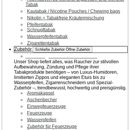
Tabak
Kautabak / Nicotine Pouches / Chewing bags
Nikotin + Tabakfreie Kräutermischung
Pfeifentabak
Schnupftabak
Wasserpfeifentabak
Zigarettentabak
Zubehör
Schließe Zubehör
Öffne Zubehör
Zur Kategorie Raucherzubehör
Unser Shop liefert alles, was Raucher zur stilvollen
Aufbewahrung, Zündung und Pflege ihrer
Tabakprodukte benötigen – von Luxus-Humidoren,
limitierten Zippos und eleganten Etuis bis zu
Wasserpfeifen, Zigarrenschneidern und Spezial-
Zubehör –, trendbewusst, hochwertig und preisgünstig.
Aromakapsel
Aschenbecher
Einwegfeuerzeuge
Feuerzeuge
Wasserpfeifen
Zubehör für Feuerzeuge