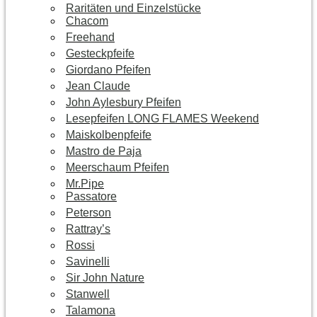
Raritäten und Einzelstücke
Chacom
Freehand
Gesteckpfeife
Giordano Pfeifen
Jean Claude
John Aylesbury Pfeifen
Lesepfeifen LONG FLAMES Weekend
Maiskolbenpfeife
Mastro de Paja
Meerschaum Pfeifen
Mr.Pipe
Passatore
Peterson
Rattray’s
Rossi
Savinelli
Sir John Nature
Stanwell
Talamona