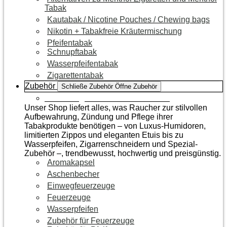
Tabak
Kautabak / Nicotine Pouches / Chewing bags
Nikotin + Tabakfreie Kräutermischung
Pfeifentabak
Schnupftabak
Wasserpfeifentabak
Zigarettentabak
Zubehör
Schließe Zubehör
Öffne Zubehör
Zur Kategorie Raucherzubehör
Unser Shop liefert alles, was Raucher zur stilvollen
Aufbewahrung, Zündung und Pflege ihrer
Tabakprodukte benötigen – von Luxus-Humidoren,
limitierten Zippos und eleganten Etuis bis zu
Wasserpfeifen, Zigarrenschneidern und Spezial-
Zubehör –, trendbewusst, hochwertig und preisgünstig.
Aromakapsel
Aschenbecher
Einwegfeuerzeuge
Feuerzeuge
Wasserpfeifen
Zubehör für Feuerzeuge