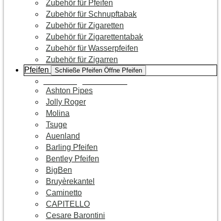
Zubehör für Pfeifen
Zubehör für Schnupftabak
Zubehör für Zigaretten
Zubehör für Zigarettentabak
Zubehör für Wasserpfeifen
Zubehör für Zigarren
Pfeifen
Schließe Pfeifen
Öffne Pfeifen
Zur Kategorie Pfeifen
Ashton Pipes
Jolly Roger
Molina
Tsuge
Auenland
Barling Pfeifen
Bentley Pfeifen
BigBen
Bruyèrekantel
Caminetto
CAPITELLO
Cesare Barontini