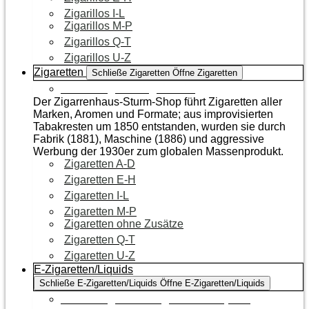
Zigarillos I-L
Zigarillos M-P
Zigarillos Q-T
Zigarillos U-Z
Zigaretten
Schließe Zigaretten
Öffne Zigaretten
Zur Kategorie Zigaretten
Der Zigarrenhaus-Sturm-Shop führt Zigaretten aller
Marken, Aromen und Formate; aus improvisierten
Tabakresten um 1850 entstanden, wurden sie durch
Fabrik (1881), Maschine (1886) und aggressive
Werbung der 1930er zum globalen Massenprodukt.
Zigaretten A-D
Zigaretten E-H
Zigaretten I-L
Zigaretten M-P
Zigaretten ohne Zusätze
Zigaretten Q-T
Zigaretten U-Z
E-Zigaretten/Liquids
Schließe E-Zigaretten/Liquids
Öffne E-Zigaretten/Liquids
Zur Kategorie E-Zigaretten/Liquids