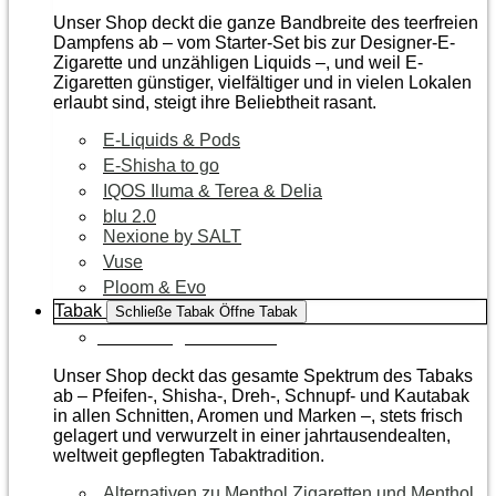
Unser Shop deckt die ganze Bandbreite des teerfreien
Dampfens ab – vom Starter-Set bis zur Designer-E-
Zigarette und unzähligen Liquids –, und weil E-
Zigaretten günstiger, vielfältiger und in vielen Lokalen
erlaubt sind, steigt ihre Beliebtheit rasant.
E-Liquids & Pods
E-Shisha to go
IQOS Iluma & Terea & Delia
blu 2.0
Nexione by SALT
Vuse
Ploom & Evo
Tabak
Schließe Tabak
Öffne Tabak
Zur Kategorie Tabak
Unser Shop deckt das gesamte Spektrum des Tabaks
ab – Pfeifen-, Shisha-, Dreh-, Schnupf- und Kautabak
in allen Schnitten, Aromen und Marken –, stets frisch
gelagert und verwurzelt in einer jahrtausendealten,
weltweit gepflegten Tabaktradition.
Alternativen zu Menthol Zigaretten und Menthol