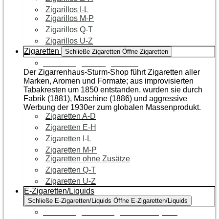
Zigarillos I-L
Zigarillos M-P
Zigarillos Q-T
Zigarillos U-Z
Zigaretten
Schließe Zigaretten
Öffne Zigaretten
Zur Kategorie Zigaretten
Der Zigarrenhaus-Sturm-Shop führt Zigaretten aller
Marken, Aromen und Formate; aus improvisierten
Tabakresten um 1850 entstanden, wurden sie durch
Fabrik (1881), Maschine (1886) und aggressive
Werbung der 1930er zum globalen Massenprodukt.
Zigaretten A-D
Zigaretten E-H
Zigaretten I-L
Zigaretten M-P
Zigaretten ohne Zusätze
Zigaretten Q-T
Zigaretten U-Z
E-Zigaretten/Liquids
Schließe E-Zigaretten/Liquids
Öffne E-Zigaretten/Liquids
Zur Kategorie E-Zigaretten/Liquids