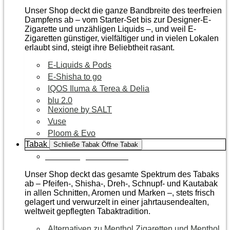
Unser Shop deckt die ganze Bandbreite des teerfreien
Dampfens ab – vom Starter-Set bis zur Designer-E-
Zigarette und unzähligen Liquids –, und weil E-
Zigaretten günstiger, vielfältiger und in vielen Lokalen
erlaubt sind, steigt ihre Beliebtheit rasant.
E-Liquids & Pods
E-Shisha to go
IQOS Iluma & Terea & Delia
blu 2.0
Nexione by SALT
Vuse
Ploom & Evo
Tabak
Schließe Tabak
Öffne Tabak
Zur Kategorie Tabak
Unser Shop deckt das gesamte Spektrum des Tabaks
ab – Pfeifen-, Shisha-, Dreh-, Schnupf- und Kautabak
in allen Schnitten, Aromen und Marken –, stets frisch
gelagert und verwurzelt in einer jahrtausendealten,
weltweit gepflegten Tabaktradition.
Alternativen zu Menthol Zigaretten und Menthol