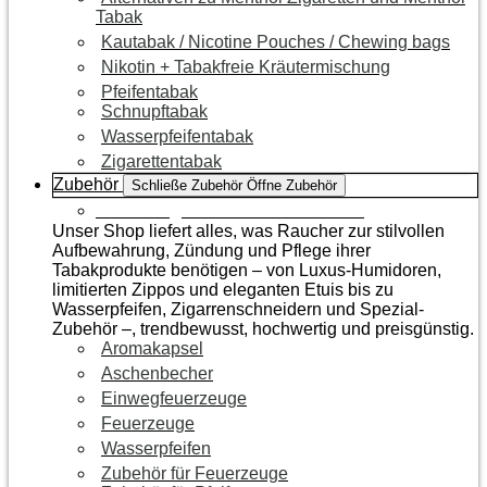
Tabak
Kautabak / Nicotine Pouches / Chewing bags
Nikotin + Tabakfreie Kräutermischung
Pfeifentabak
Schnupftabak
Wasserpfeifentabak
Zigarettentabak
Zubehör
Schließe Zubehör
Öffne Zubehör
Zur Kategorie Raucherzubehör
Unser Shop liefert alles, was Raucher zur stilvollen
Aufbewahrung, Zündung und Pflege ihrer
Tabakprodukte benötigen – von Luxus-Humidoren,
limitierten Zippos und eleganten Etuis bis zu
Wasserpfeifen, Zigarrenschneidern und Spezial-
Zubehör –, trendbewusst, hochwertig und preisgünstig.
Aromakapsel
Aschenbecher
Einwegfeuerzeuge
Feuerzeuge
Wasserpfeifen
Zubehör für Feuerzeuge