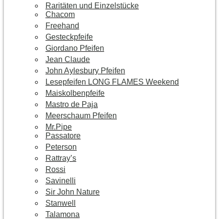
Raritäten und Einzelstücke
Chacom
Freehand
Gesteckpfeife
Giordano Pfeifen
Jean Claude
John Aylesbury Pfeifen
Lesepfeifen LONG FLAMES Weekend
Maiskolbenpfeife
Mastro de Paja
Meerschaum Pfeifen
Mr.Pipe
Passatore
Peterson
Rattray’s
Rossi
Savinelli
Sir John Nature
Stanwell
Talamona