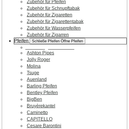
Zubehör für Pfeifen
Zubehör für Schnupftabak
Zubehör für Zigaretten
Zubehör für Zigarettentabak
Zubehör für Wasserpfeifen
Zubehör für Zigarren
Pfeifen
Schließe Pfeifen
Öffne Pfeifen
Zur Kategorie Pfeifen
Ashton Pipes
Jolly Roger
Molina
Tsuge
Auenland
Barling Pfeifen
Bentley Pfeifen
BigBen
Bruyèrekantel
Caminetto
CAPITELLO
Cesare Barontini