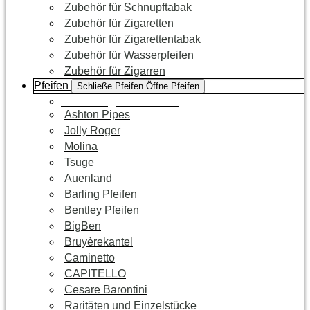
Zubehör für Schnupftabak
Zubehör für Zigaretten
Zubehör für Zigarettentabak
Zubehör für Wasserpfeifen
Zubehör für Zigarren
Pfeifen
Schließe Pfeifen
Öffne Pfeifen
Zur Kategorie Pfeifen
Ashton Pipes
Jolly Roger
Molina
Tsuge
Auenland
Barling Pfeifen
Bentley Pfeifen
BigBen
Bruyèrekantel
Caminetto
CAPITELLO
Cesare Barontini
Raritäten und Einzelstücke