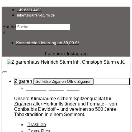
Zum
Inhalt
+49 8331 4403
springen
info@zigarren-sturm.de
Suche
×
Kostenfreie Lieferung ab 89,00 €*
Facebook
Instagram
Zigarren
Schließe Zigarren
Öffne Zigarren
Zur Kategorie Zigarren
Unsere Klimaräume sichern Spitzenqualität für
Zigarren aller Herkunftsländer und Formate – von
Cohiba bis Davidoff – und vereinen so 500 Jahre
Tabaktradition in einem Sortiment.
Brasilien
Costa Rica