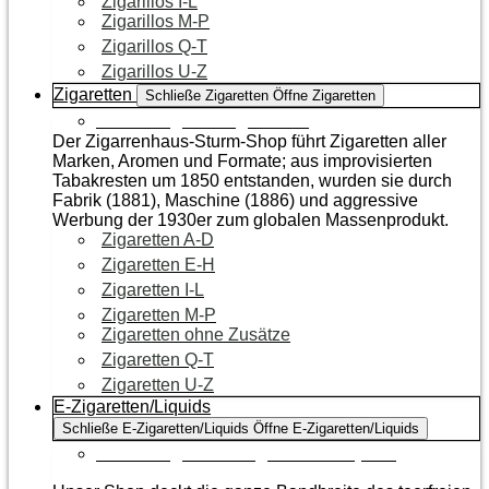
Zigarillos I-L
Zigarillos M-P
Zigarillos Q-T
Zigarillos U-Z
Zigaretten
Schließe Zigaretten
Öffne Zigaretten
Zur Kategorie Zigaretten
Der Zigarrenhaus-Sturm-Shop führt Zigaretten aller
Marken, Aromen und Formate; aus improvisierten
Tabakresten um 1850 entstanden, wurden sie durch
Fabrik (1881), Maschine (1886) und aggressive
Werbung der 1930er zum globalen Massenprodukt.
Zigaretten A-D
Zigaretten E-H
Zigaretten I-L
Zigaretten M-P
Zigaretten ohne Zusätze
Zigaretten Q-T
Zigaretten U-Z
E-Zigaretten/Liquids
Schließe E-Zigaretten/Liquids
Öffne E-Zigaretten/Liquids
Zur Kategorie E-Zigaretten/Liquids