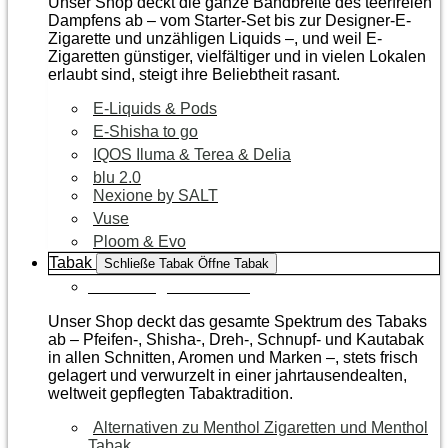
Unser Shop deckt die ganze Bandbreite des teerfreien
Dampfens ab – vom Starter-Set bis zur Designer-E-
Zigarette und unzähligen Liquids –, und weil E-
Zigaretten günstiger, vielfältiger und in vielen Lokalen
erlaubt sind, steigt ihre Beliebtheit rasant.
E-Liquids & Pods
E-Shisha to go
IQOS Iluma & Terea & Delia
blu 2.0
Nexione by SALT
Vuse
Ploom & Evo
Tabak
Schließe Tabak
Öffne Tabak
Zur Kategorie Tabak
Unser Shop deckt das gesamte Spektrum des Tabaks
ab – Pfeifen-, Shisha-, Dreh-, Schnupf- und Kautabak
in allen Schnitten, Aromen und Marken –, stets frisch
gelagert und verwurzelt in einer jahrtausendealten,
weltweit gepflegten Tabaktradition.
Alternativen zu Menthol Zigaretten und Menthol
Tabak