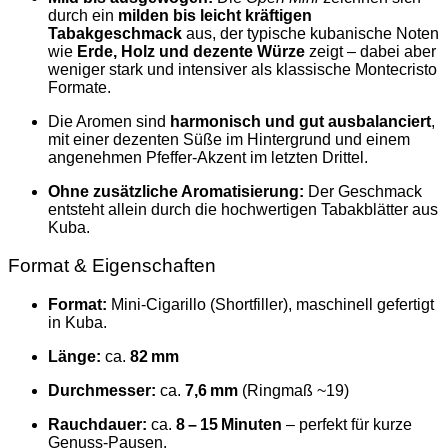
durch ein
milden bis leicht kräftigen
Tabakgeschmack
aus, der typische kubanische Noten
wie
Erde, Holz und dezente Würze
zeigt – dabei aber
weniger stark und intensiver als klassische Montecristo
Formate.
Die Aromen sind
harmonisch und gut ausbalanciert
,
mit einer dezenten Süße im Hintergrund und einem
angenehmen Pfeffer‑Akzent im letzten Drittel.
Ohne zusätzliche Aromatisierung:
Der Geschmack
entsteht allein durch die hochwertigen Tabakblätter aus
Kuba.
Format & Eigenschaften
Format:
Mini‑Cigarillo (Shortfiller), maschinell gefertigt
in Kuba.
Länge:
ca.
82 mm
Durchmesser:
ca.
7,6 mm
(Ringmaß ~19)
Rauchdauer:
ca.
8 – 15 Minuten
– perfekt für kurze
Genuss‑Pausen.