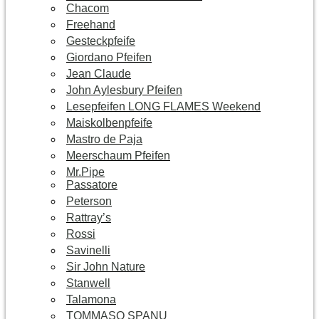
Chacom
Freehand
Gesteckpfeife
Giordano Pfeifen
Jean Claude
John Aylesbury Pfeifen
Lesepfeifen LONG FLAMES Weekend
Maiskolbenpfeife
Mastro de Paja
Meerschaum Pfeifen
Mr.Pipe
Passatore
Peterson
Rattray’s
Rossi
Savinelli
Sir John Nature
Stanwell
Talamona
TOMMASO SPANU