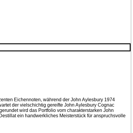
ezenten Eichen­noten, während der John Aylesbury 1974
artet der vielschichtig gereifte John Aylesbury Cognac
gerundet wird das Portfolio vom charakterstarken John
estillat ein handwerkliches Meister­stück für anspruchsvolle