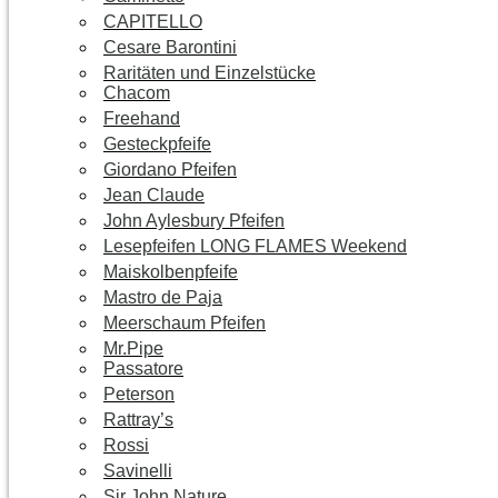
CAPITELLO
Cesare Barontini
Raritäten und Einzelstücke
Chacom
Freehand
Gesteckpfeife
Giordano Pfeifen
Jean Claude
John Aylesbury Pfeifen
Lesepfeifen LONG FLAMES Weekend
Maiskolbenpfeife
Mastro de Paja
Meerschaum Pfeifen
Mr.Pipe
Passatore
Peterson
Rattray’s
Rossi
Savinelli
Sir John Nature