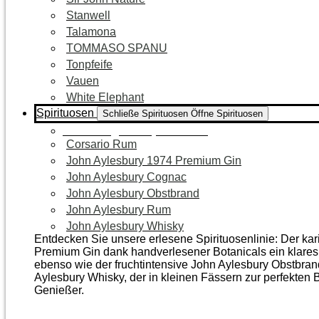
Stanwell
Talamona
TOMMASO SPANU
Tonpfeife
Vauen
White Elephant
Spirituosen
Schließe Spirituosen
Öffne Spirituosen
Zur Kategorie Spirituosen
Corsario Rum
John Aylesbury 1974 Premium Gin
John Aylesbury Cognac
John Aylesbury Obstbrand
John Aylesbury Rum
John Aylesbury Whisky
Entdecken Sie unsere erlesene Spirituosenlinie: Der ka
Premium Gin dank handverlesener Botanicals ein klares, 
ebenso wie der frucht­intensive John Aylesbury Obstbra
Aylesbury Whisky, der in kleinen Fässern zur perfekten B
Genießer.