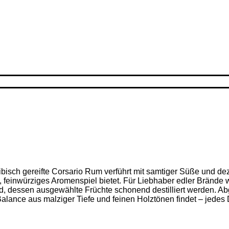
ribisch gereifte Corsario Rum verführt mit samtiger Süße und d
feinwürziges Aromenspiel bietet. Für Liebhaber edler Brände w
nd, dessen ausgewählte Früchte schonend destilliert werden. Ab
alance aus malziger Tiefe und feinen Holz­tönen findet – jedes D