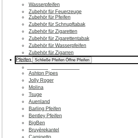
Wasserpfeifen
Zubehör für Feuerzeuge
Zubehör für Pfeifen
Zubehör für Schnupftabak
Zubehör für Zigaretten
Zubehör für Zigarettentabak
Zubehör für Wasserpfeifen
Zubehör für Zigarren
Pfeifen
Schließe Pfeifen
Öffne Pfeifen
Zur Kategorie Pfeifen
Ashton Pipes
Jolly Roger
Molina
Tsuge
Auenland
Barling Pfeifen
Bentley Pfeifen
BigBen
Bruyèrekantel
Caminetto