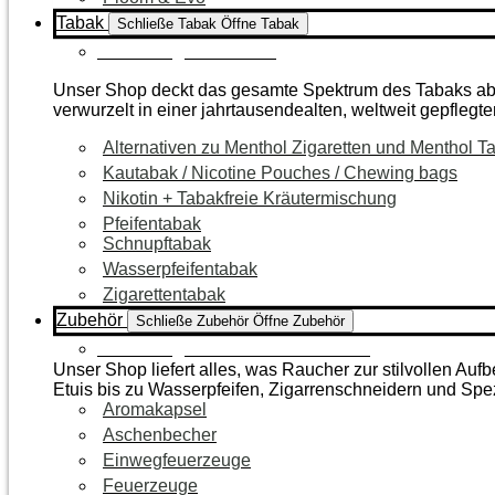
Tabak
Schließe Tabak
Öffne Tabak
Zur Kategorie Tabak
Unser Shop deckt das gesamte Spektrum des Tabaks ab – 
verwurzelt in einer jahrtausendealten, weltweit gepflegte
Alternativen zu Menthol Zigaretten und Menthol T
Kautabak / Nicotine Pouches / Chewing bags
Nikotin + Tabakfreie Kräutermischung
Pfeifentabak
Schnupftabak
Wasserpfeifentabak
Zigarettentabak
Zubehör
Schließe Zubehör
Öffne Zubehör
Zur Kategorie Raucherzubehör
Unser Shop liefert alles, was Raucher zur stilvollen A
Etuis bis zu Wasserpfeifen, Zigarrenschneidern und Spe
Aromakapsel
Aschenbecher
Einwegfeuerzeuge
Feuerzeuge