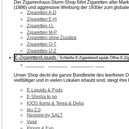
Der Zigarrenhaus-Sturm-Shop führt Zigaretten aller Mar
(1886) und aggressive Werbung der 1930er zum global
Zigaretten A-D
Zigaretten E-H
Zigaretten I-L
Zigaretten M-P
Zigaretten ohne Zusätze
Zigaretten Q-T
Zigaretten U-Z
E-Zigaretten/Liquids
Schließe E-Zigaretten/Liquids
Öffne E-Zig
Zur Kategorie E-Zigaretten/Liquids
Unser Shop deckt die ganze Bandbreite des teerfreien Da
vielfältiger und in vielen Lokalen erlaubt sind, steigt ihre
E-Liquids & Pods
E-Shisha to go
IQOS Iluma & Terea & Delia
blu 2.0
Nexione by SALT
Vuse
Ploom & Evo