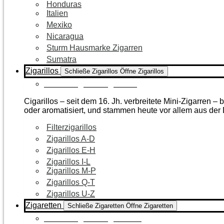
Honduras
Italien
Mexiko
Nicaragua
Sturm Hausmarke Zigarren
Sumatra
Zigarillos
Schließe Zigarillos
Öffne Zigarillos
Zur Kategorie Zigarillos
Cigarillos – seit dem 16. Jh. verbreitete Mini-Zigarren 
oder aromatisiert, und stammen heute vor allem aus de
Filterzigarillos
Zigarillos A-D
Zigarillos E-H
Zigarillos I-L
Zigarillos M-P
Zigarillos Q-T
Zigarillos U-Z
Zigaretten
Schließe Zigaretten
Öffne Zigaretten
Zur Kategorie Zigaretten