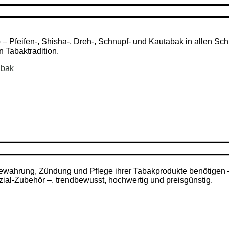
Pfeifen-, Shisha-, Dreh-, Schnupf- und Kautabak in allen Schni
n Tabaktradition.
abak
ufbewahrung, Zündung und Pflege ihrer Tabakprodukte benötigen
zial-Zubehör –, trendbewusst, hochwertig und preisgünstig.