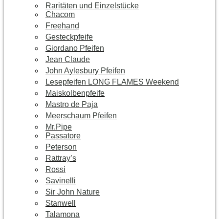
Raritäten und Einzelstücke
Chacom
Freehand
Gesteckpfeife
Giordano Pfeifen
Jean Claude
John Aylesbury Pfeifen
Lesepfeifen LONG FLAMES Weekend
Maiskolbenpfeife
Mastro de Paja
Meerschaum Pfeifen
Mr.Pipe
Passatore
Peterson
Rattray’s
Rossi
Savinelli
Sir John Nature
Stanwell
Talamona