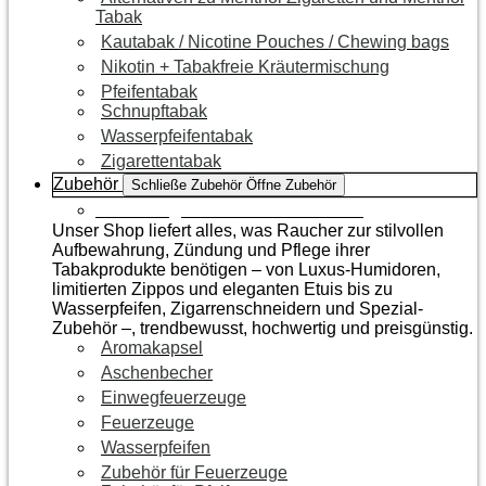
Tabak
Kautabak / Nicotine Pouches / Chewing bags
Nikotin + Tabakfreie Kräutermischung
Pfeifentabak
Schnupftabak
Wasserpfeifentabak
Zigarettentabak
Zubehör
Schließe Zubehör
Öffne Zubehör
Zur Kategorie Raucherzubehör
Unser Shop liefert alles, was Raucher zur stilvollen
Aufbewahrung, Zündung und Pflege ihrer
Tabakprodukte benötigen – von Luxus-Humidoren,
limitierten Zippos und eleganten Etuis bis zu
Wasserpfeifen, Zigarrenschneidern und Spezial-
Zubehör –, trendbewusst, hochwertig und preisgünstig.
Aromakapsel
Aschenbecher
Einwegfeuerzeuge
Feuerzeuge
Wasserpfeifen
Zubehör für Feuerzeuge