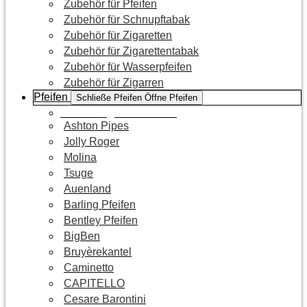
Zubehör für Pfeifen
Zubehör für Schnupftabak
Zubehör für Zigaretten
Zubehör für Zigarettentabak
Zubehör für Wasserpfeifen
Zubehör für Zigarren
Pfeifen
Schließe Pfeifen
Öffne Pfeifen
Zur Kategorie Pfeifen
Ashton Pipes
Jolly Roger
Molina
Tsuge
Auenland
Barling Pfeifen
Bentley Pfeifen
BigBen
Bruyèrekantel
Caminetto
CAPITELLO
Cesare Barontini