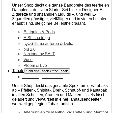
Unser Shop deckt die ganze Bandbreite des teerfreien
Dampfens ab – vom Starter-Set bis zur Designer-E-
Zigarette und unzähligen Liquids –, und weil E-
Zigaretten günstiger, vielfältiger und in vielen Lokalen
erlaubt sind, steigt ihre Beliebtheit rasant.
E-Liquids & Pods
E-Shisha to go
IQOS Iluma & Terea & Delia
blu 2.0
Nexione by SALT
Vuse
Ploom & Evo
Tabak
Schließe Tabak
Öffne Tabak
Zur Kategorie Tabak
Unser Shop deckt das gesamte Spektrum des Tabaks
ab – Pfeifen-, Shisha-, Dreh-, Schnupf- und Kautabak
in allen Schnitten, Aromen und Marken –, stets frisch
gelagert und verwurzelt in einer jahrtausendealten,
weltweit gepflegten Tabaktradition.
Alternativen zu Menthol Zigaretten und Menthol