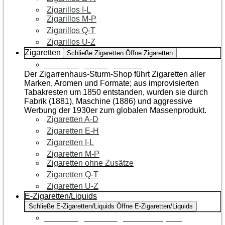
Zigarillos I-L
Zigarillos M-P
Zigarillos Q-T
Zigarillos U-Z
Zigaretten
Schließe Zigaretten
Öffne Zigaretten
Zur Kategorie Zigaretten
Der Zigarrenhaus-Sturm-Shop führt Zigaretten aller
Marken, Aromen und Formate; aus improvisierten
Tabakresten um 1850 entstanden, wurden sie durch
Fabrik (1881), Maschine (1886) und aggressive
Werbung der 1930er zum globalen Massenprodukt.
Zigaretten A-D
Zigaretten E-H
Zigaretten I-L
Zigaretten M-P
Zigaretten ohne Zusätze
Zigaretten Q-T
Zigaretten U-Z
E-Zigaretten/Liquids
Schließe E-Zigaretten/Liquids
Öffne E-Zigaretten/Liquids
Zur Kategorie E-Zigaretten/Liquids