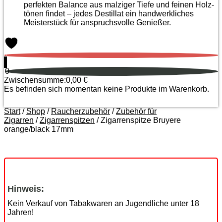
perfekten Balance aus malziger Tiefe und feinen Holz­
tönen findet – jedes Destillat ein handwerkliches
Meister­stück für anspruchsvolle Genießer.
0
0
Zwischensumme:
0,00
€
Es befinden sich momentan keine Produkte im Warenkorb.
Start
/
Shop
/
Raucherzubehör
/
Zubehör für
Zigarren
/
Zigarrenspitzen
/ Zigarrenspitze Bruyere
orange/black 17mm
Zoom
Hinweis:
Kein Verkauf von Tabakwaren an Jugendliche unter 18
Jahren!