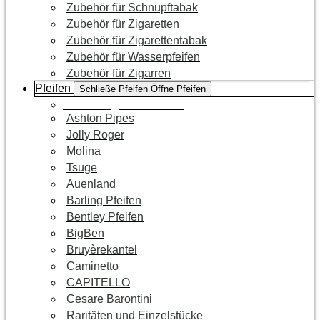
Zubehör für Schnupftabak
Zubehör für Zigaretten
Zubehör für Zigarettentabak
Zubehör für Wasserpfeifen
Zubehör für Zigarren
Pfeifen
Schließe Pfeifen
Öffne Pfeifen
Zur Kategorie Pfeifen
Ashton Pipes
Jolly Roger
Molina
Tsuge
Auenland
Barling Pfeifen
Bentley Pfeifen
BigBen
Bruyèrekantel
Caminetto
CAPITELLO
Cesare Barontini
Raritäten und Einzelstücke