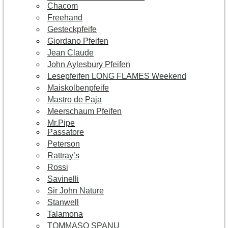
Chacom
Freehand
Gesteckpfeife
Giordano Pfeifen
Jean Claude
John Aylesbury Pfeifen
Lesepfeifen LONG FLAMES Weekend
Maiskolbenpfeife
Mastro de Paja
Meerschaum Pfeifen
Mr.Pipe
Passatore
Peterson
Rattray’s
Rossi
Savinelli
Sir John Nature
Stanwell
Talamona
TOMMASO SPANU