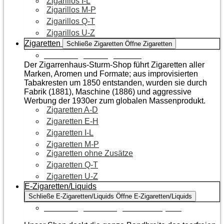
Zigarillos I-L
Zigarillos M-P
Zigarillos Q-T
Zigarillos U-Z
Zigaretten
Schließe Zigaretten
Öffne Zigaretten
Zur Kategorie Zigaretten
Der Zigarrenhaus-Sturm-Shop führt Zigaretten aller
Marken, Aromen und Formate; aus improvisierten
Tabakresten um 1850 entstanden, wurden sie durch
Fabrik (1881), Maschine (1886) und aggressive
Werbung der 1930er zum globalen Massenprodukt.
Zigaretten A-D
Zigaretten E-H
Zigaretten I-L
Zigaretten M-P
Zigaretten ohne Zusätze
Zigaretten Q-T
Zigaretten U-Z
E-Zigaretten/Liquids
Schließe E-Zigaretten/Liquids
Öffne E-Zigaretten/Liquids
Zur Kategorie E-Zigaretten/Liquids