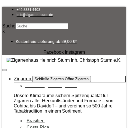
Zum
Inhalt
+49 8331 4403
springen
info@zigarren-sturm.de
Suche
×
Kostenfreie Lieferung ab 89,00 €*
Facebook
Instagram
Zigarren
Schließe Zigarren
Öffne Zigarren
Zur Kategorie Zigarren
Unsere Klimaräume sichern Spitzenqualität für
Zigarren aller Herkunftsländer und Formate – von
Cohiba bis Davidoff – und vereinen so 500 Jahre
Tabaktradition in einem Sortiment.
Brasilien
Costa Rica