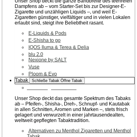
Unser Shop deckt die ganze Bandbreite des teerfreien
Dampfens ab – vom Starter-Set bis zur Designer-E-
Zigarette und unzähligen Liquids –, und weil E-
Zigaretten günstiger, vielfältiger und in vielen Lokalen
erlaubt sind, steigt ihre Beliebtheit rasant.
E-Liquids & Pods
E-Shisha to go
IQOS Iluma & Terea & Delia
blu 2.0
Nexione by SALT
Vuse
Ploom & Evo
Tabak
Schließe Tabak
Öffne Tabak
Zur Kategorie Tabak
Unser Shop deckt das gesamte Spektrum des Tabaks
ab – Pfeifen-, Shisha-, Dreh-, Schnupf- und Kautabak
in allen Schnitten, Aromen und Marken –, stets frisch
gelagert und verwurzelt in einer jahrtausendealten,
weltweit gepflegten Tabaktradition.
Alternativen zu Menthol Zigaretten und Menthol
Tabak