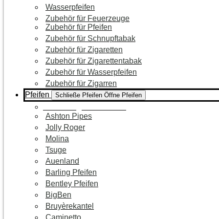
Wasserpfeifen
Zubehör für Feuerzeuge
Zubehör für Pfeifen
Zubehör für Schnupftabak
Zubehör für Zigaretten
Zubehör für Zigarettentabak
Zubehör für Wasserpfeifen
Zubehör für Zigarren
Pfeifen
Schließe Pfeifen
Öffne Pfeifen
Zur Kategorie Pfeifen
Ashton Pipes
Jolly Roger
Molina
Tsuge
Auenland
Barling Pfeifen
Bentley Pfeifen
BigBen
Bruyèrekantel
Caminetto