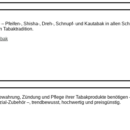
Pfeifen-, Shisha-, Dreh-, Schnupf- und Kautabak in allen Schni
n Tabaktradition.
abak
ufbewahrung, Zündung und Pflege ihrer Tabakprodukte benötigen
zial-Zubehör –, trendbewusst, hochwertig und preisgünstig.