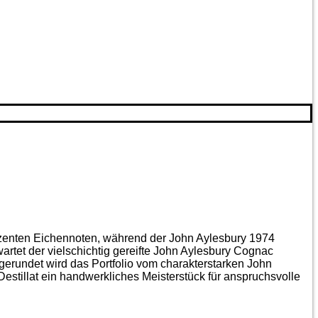
ezenten Eichen­noten, während der John Aylesbury 1974
artet der vielschichtig gereifte John Aylesbury Cognac
gerundet wird das Portfolio vom charakterstarken John
estillat ein handwerkliches Meister­stück für anspruchsvolle