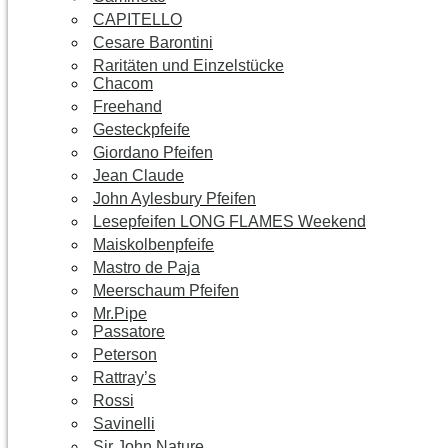
CAPITELLO
Cesare Barontini
Raritäten und Einzelstücke
Chacom
Freehand
Gesteckpfeife
Giordano Pfeifen
Jean Claude
John Aylesbury Pfeifen
Lesepfeifen LONG FLAMES Weekend
Maiskolbenpfeife
Mastro de Paja
Meerschaum Pfeifen
Mr.Pipe
Passatore
Peterson
Rattray’s
Rossi
Savinelli
Sir John Nature