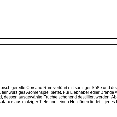
ribisch gereifte Corsario Rum verführt mit samtiger Süße und d
feinwürziges Aromenspiel bietet. Für Liebhaber edler Brände w
nd, dessen ausgewählte Früchte schonend destilliert werden. Ab
alance aus malziger Tiefe und feinen Holz­tönen findet – jedes D