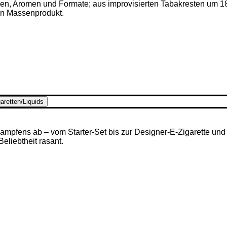
ken, Aromen und Formate; aus improvisierten Tabakresten um 1
en Massenprodukt.
aretten/Liquids
mpfens ab – vom Starter-Set bis zur Designer-E-Zigarette und u
 Beliebtheit rasant.