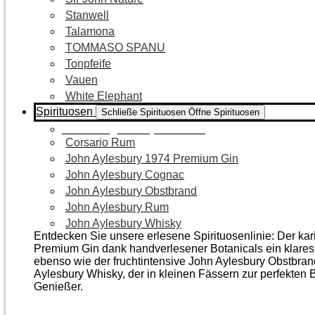
Stanwell
Talamona
TOMMASO SPANU
Tonpfeife
Vauen
White Elephant
Spirituosen
Schließe Spirituosen
Öffne Spirituosen
Zur Kategorie Spirituosen
Corsario Rum
John Aylesbury 1974 Premium Gin
John Aylesbury Cognac
John Aylesbury Obstbrand
John Aylesbury Rum
John Aylesbury Whisky
Entdecken Sie unsere erlesene Spirituosenlinie: Der ka
Premium Gin dank handverlesener Botanicals ein klares, 
ebenso wie der frucht­intensive John Aylesbury Obstbra
Aylesbury Whisky, der in kleinen Fässern zur perfekten B
Genießer.