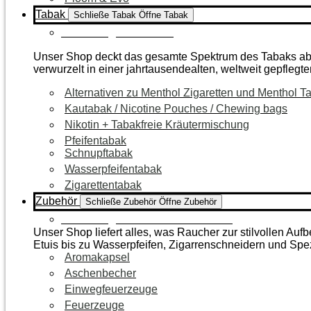
Tabak
Schließe Tabak
Öffne Tabak
Zur Kategorie Tabak
Unser Shop deckt das gesamte Spektrum des Tabaks ab – 
verwurzelt in einer jahrtausendealten, weltweit gepflegte
Alternativen zu Menthol Zigaretten und Menthol T
Kautabak / Nicotine Pouches / Chewing bags
Nikotin + Tabakfreie Kräutermischung
Pfeifentabak
Schnupftabak
Wasserpfeifentabak
Zigarettentabak
Zubehör
Schließe Zubehör
Öffne Zubehör
Zur Kategorie Raucherzubehör
Unser Shop liefert alles, was Raucher zur stilvollen A
Etuis bis zu Wasserpfeifen, Zigarrenschneidern und Spe
Aromakapsel
Aschenbecher
Einwegfeuerzeuge
Feuerzeuge