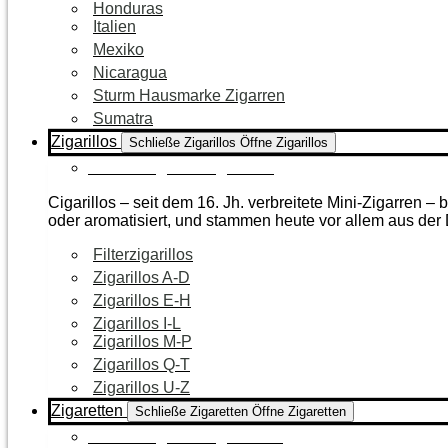
Honduras
Italien
Mexiko
Nicaragua
Sturm Hausmarke Zigarren
Sumatra
Zigarillos
Schließe Zigarillos
Öffne Zigarillos
Zur Kategorie Zigarillos
Cigarillos – seit dem 16. Jh. verbreitete Mini-Zigarren 
oder aromatisiert, und stammen heute vor allem aus de
Filterzigarillos
Zigarillos A-D
Zigarillos E-H
Zigarillos I-L
Zigarillos M-P
Zigarillos Q-T
Zigarillos U-Z
Zigaretten
Schließe Zigaretten
Öffne Zigaretten
Zur Kategorie Zigaretten