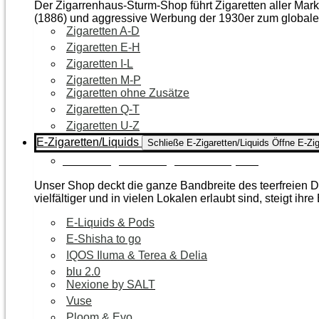
Der Zigarrenhaus-Sturm-Shop führt Zigaretten aller Mar
(1886) und aggressive Werbung der 1930er zum global
Zigaretten A-D
Zigaretten E-H
Zigaretten I-L
Zigaretten M-P
Zigaretten ohne Zusätze
Zigaretten Q-T
Zigaretten U-Z
E-Zigaretten/Liquids
Schließe E-Zigaretten/Liquids
Öffne E-Zig
Zur Kategorie E-Zigaretten/Liquids
Unser Shop deckt die ganze Bandbreite des teerfreien Da
vielfältiger und in vielen Lokalen erlaubt sind, steigt ihre
E-Liquids & Pods
E-Shisha to go
IQOS Iluma & Terea & Delia
blu 2.0
Nexione by SALT
Vuse
Ploom & Evo