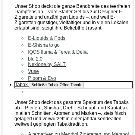
Unser Shop deckt die ganze Bandbreite des teerfreien
Dampfens ab – vom Starter-Set bis zur Designer-E-
Zigarette und unzähligen Liquids –, und weil E-
Zigaretten günstiger, vielfältiger und in vielen Lokalen
erlaubt sind, steigt ihre Beliebtheit rasant.
E-Liquids & Pods
E-Shisha to go
IQOS Iluma & Terea & Delia
blu 2.0
Nexione by SALT
Vuse
Ploom & Evo
Tabak
Schließe Tabak
Öffne Tabak
Zur Kategorie Tabak
Unser Shop deckt das gesamte Spektrum des Tabaks
ab – Pfeifen-, Shisha-, Dreh-, Schnupf- und Kautabak
in allen Schnitten, Aromen und Marken –, stets frisch
gelagert und verwurzelt in einer jahrtausendealten,
weltweit gepflegten Tabaktradition.
Alternativen zu Menthol Zigaretten und Menthol