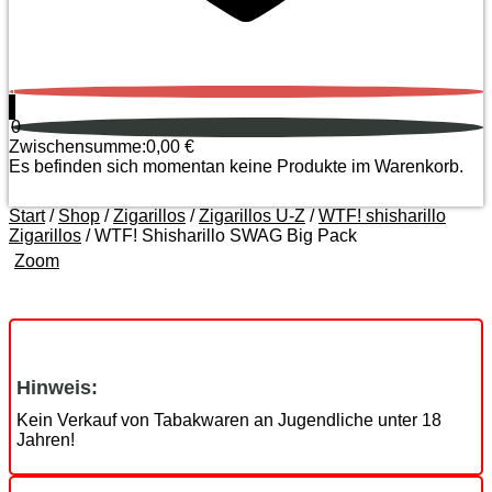
0
0
Zwischensumme:
0,00
€
Es befinden sich momentan keine Produkte im Warenkorb.
Start
/
Shop
/
Zigarillos
/
Zigarillos U-Z
/
WTF! shisharillo
Zigarillos
/ WTF! Shisharillo SWAG Big Pack
Zoom
Hinweis:
Kein Verkauf von Tabakwaren an Jugendliche unter 18
Jahren!