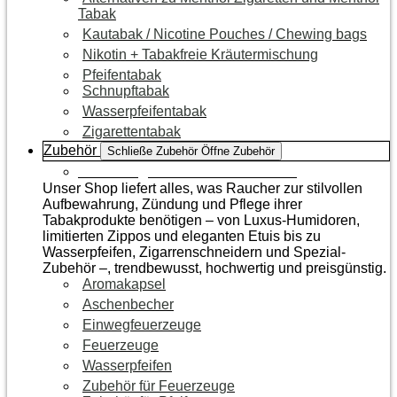
Tabak
Kautabak / Nicotine Pouches / Chewing bags
Nikotin + Tabakfreie Kräutermischung
Pfeifentabak
Schnupftabak
Wasserpfeifentabak
Zigarettentabak
Zubehör
Schließe Zubehör
Öffne Zubehör
Zur Kategorie Raucherzubehör
Unser Shop liefert alles, was Raucher zur stilvollen
Aufbewahrung, Zündung und Pflege ihrer
Tabakprodukte benötigen – von Luxus-Humidoren,
limitierten Zippos und eleganten Etuis bis zu
Wasserpfeifen, Zigarrenschneidern und Spezial-
Zubehör –, trendbewusst, hochwertig und preisgünstig.
Aromakapsel
Aschenbecher
Einwegfeuerzeuge
Feuerzeuge
Wasserpfeifen
Zubehör für Feuerzeuge