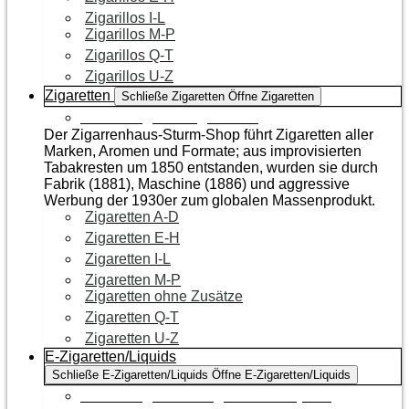
Zigarillos I-L
Zigarillos M-P
Zigarillos Q-T
Zigarillos U-Z
Zigaretten
Schließe Zigaretten
Öffne Zigaretten
Zur Kategorie Zigaretten
Der Zigarrenhaus-Sturm-Shop führt Zigaretten aller
Marken, Aromen und Formate; aus improvisierten
Tabakresten um 1850 entstanden, wurden sie durch
Fabrik (1881), Maschine (1886) und aggressive
Werbung der 1930er zum globalen Massenprodukt.
Zigaretten A-D
Zigaretten E-H
Zigaretten I-L
Zigaretten M-P
Zigaretten ohne Zusätze
Zigaretten Q-T
Zigaretten U-Z
E-Zigaretten/Liquids
Schließe E-Zigaretten/Liquids
Öffne E-Zigaretten/Liquids
Zur Kategorie E-Zigaretten/Liquids