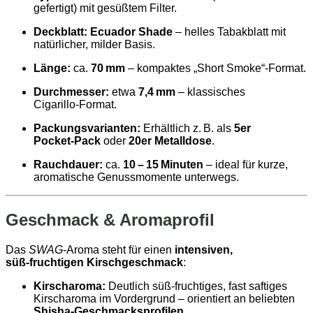
gefertigt) mit gesüßtem Filter.
Deckblatt:
Ecuador Shade
– helles Tabakblatt mit
natürlicher, milder Basis.
Länge:
ca.
70 mm
– kompaktes „Short Smoke“‑Format.
Durchmesser:
etwa
7,4 mm
– klassisches
Cigarillo‑Format.
Packungsvarianten:
Erhältlich z. B. als
5er
Pocket‑Pack
oder
20er Metalldose
.
Rauchdauer:
ca.
10 – 15 Minuten
– ideal für kurze,
aromatische Genussmomente unterwegs.
Geschmack & Aromaprofil
Das
SWAG
‑Aroma steht für einen
intensiven,
süß‑fruchtigen Kirschgeschmack
:
Kirscharoma:
Deutlich süß‑fruchtiges, fast saftiges
Kirscharoma im Vordergrund – orientiert an beliebten
Shisha‑Geschmacksprofilen
.