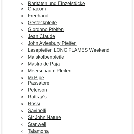
Raritäten und Einzelstücke
Chacom
Freehand
Gesteckpfeife
Giordano Pfeifen
Jean Claude
John Aylesbury Pfeifen
Lesepfeifen LONG FLAMES Weekend
Maiskolbenpfeife
Mastro de Paja
Meerschaum Pfeifen
Mr.Pipe
Passatore
Peterson
Rattray’s
Rossi
Savinelli
Sir John Nature
Stanwell
Talamona