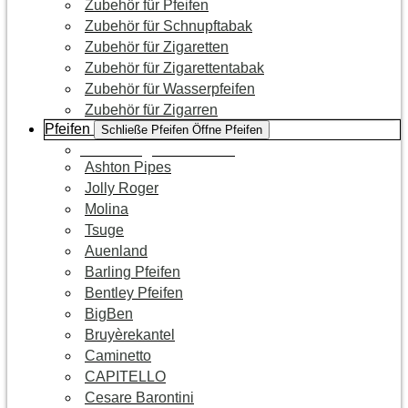
Zubehör für Pfeifen
Zubehör für Schnupftabak
Zubehör für Zigaretten
Zubehör für Zigarettentabak
Zubehör für Wasserpfeifen
Zubehör für Zigarren
Pfeifen
Schließe Pfeifen
Öffne Pfeifen
Zur Kategorie Pfeifen
Ashton Pipes
Jolly Roger
Molina
Tsuge
Auenland
Barling Pfeifen
Bentley Pfeifen
BigBen
Bruyèrekantel
Caminetto
CAPITELLO
Cesare Barontini