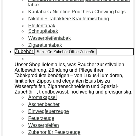
Tabak
Kautabak / Nicotine Pouches / Chewing bags
Nikotin + Tabakfreie Kräutermischung
Pfeifentabak
Schnupftabak
Wasserpfeifentabak
Zigarettentabak
Zubehör
Schließe Zubehör
Öffne Zubehör
Zur Kategorie Raucherzubehör
Unser Shop liefert alles, was Raucher zur stilvollen
Aufbewahrung, Zündung und Pflege ihrer
Tabakprodukte benötigen – von Luxus-Humidoren,
limitierten Zippos und eleganten Etuis bis zu
Wasserpfeifen, Zigarrenschneidern und Spezial-
Zubehör –, trendbewusst, hochwertig und preisgünstig.
Aromakapsel
Aschenbecher
Einwegfeuerzeuge
Feuerzeuge
Wasserpfeifen
Zubehör für Feuerzeuge