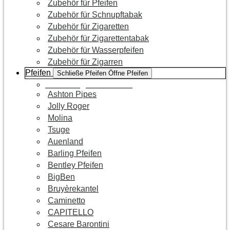
Zubehör für Pfeifen
Zubehör für Schnupftabak
Zubehör für Zigaretten
Zubehör für Zigarettentabak
Zubehör für Wasserpfeifen
Zubehör für Zigarren
Pfeifen
Schließe Pfeifen
Öffne Pfeifen
Zur Kategorie Pfeifen
Ashton Pipes
Jolly Roger
Molina
Tsuge
Auenland
Barling Pfeifen
Bentley Pfeifen
BigBen
Bruyèrekantel
Caminetto
CAPITELLO
Cesare Barontini