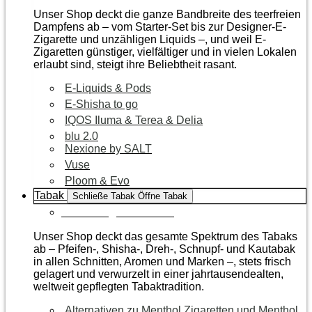
Unser Shop deckt die ganze Bandbreite des teerfreien
Dampfens ab – vom Starter-Set bis zur Designer-E-
Zigarette und unzähligen Liquids –, und weil E-
Zigaretten günstiger, vielfältiger und in vielen Lokalen
erlaubt sind, steigt ihre Beliebtheit rasant.
E-Liquids & Pods
E-Shisha to go
IQOS Iluma & Terea & Delia
blu 2.0
Nexione by SALT
Vuse
Ploom & Evo
Tabak
Schließe Tabak
Öffne Tabak
Zur Kategorie Tabak
Unser Shop deckt das gesamte Spektrum des Tabaks
ab – Pfeifen-, Shisha-, Dreh-, Schnupf- und Kautabak
in allen Schnitten, Aromen und Marken –, stets frisch
gelagert und verwurzelt in einer jahrtausendealten,
weltweit gepflegten Tabaktradition.
Alternativen zu Menthol Zigaretten und Menthol