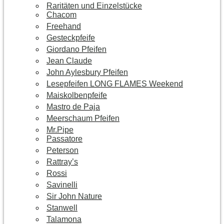
Raritäten und Einzelstücke
Chacom
Freehand
Gesteckpfeife
Giordano Pfeifen
Jean Claude
John Aylesbury Pfeifen
Lesepfeifen LONG FLAMES Weekend
Maiskolbenpfeife
Mastro de Paja
Meerschaum Pfeifen
Mr.Pipe
Passatore
Peterson
Rattray’s
Rossi
Savinelli
Sir John Nature
Stanwell
Talamona