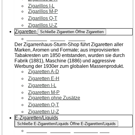
Zigarillos I-L
Zigarillos M-P
Zigarillos Q-T
Zigarillos U-Z
Zigaretten
Schließe Zigaretten
Öffne Zigaretten
Zur Kategorie Zigaretten
Der Zigarrenhaus-Sturm-Shop führt Zigaretten aller
Marken, Aromen und Formate; aus improvisierten
Tabakresten um 1850 entstanden, wurden sie durch
Fabrik (1881), Maschine (1886) und aggressive
Werbung der 1930er zum globalen Massenprodukt.
Zigaretten A-D
Zigaretten E-H
Zigaretten I-L
Zigaretten M-P
Zigaretten ohne Zusätze
Zigaretten Q-T
Zigaretten U-Z
E-Zigaretten/Liquids
Schließe E-Zigaretten/Liquids
Öffne E-Zigaretten/Liquids
Zur Kategorie E-Zigaretten/Liquids