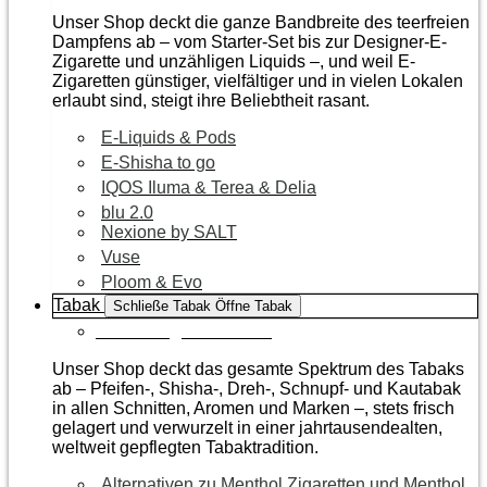
Unser Shop deckt die ganze Bandbreite des teerfreien
Dampfens ab – vom Starter-Set bis zur Designer-E-
Zigarette und unzähligen Liquids –, und weil E-
Zigaretten günstiger, vielfältiger und in vielen Lokalen
erlaubt sind, steigt ihre Beliebtheit rasant.
E-Liquids & Pods
E-Shisha to go
IQOS Iluma & Terea & Delia
blu 2.0
Nexione by SALT
Vuse
Ploom & Evo
Tabak
Schließe Tabak
Öffne Tabak
Zur Kategorie Tabak
Unser Shop deckt das gesamte Spektrum des Tabaks
ab – Pfeifen-, Shisha-, Dreh-, Schnupf- und Kautabak
in allen Schnitten, Aromen und Marken –, stets frisch
gelagert und verwurzelt in einer jahrtausendealten,
weltweit gepflegten Tabaktradition.
Alternativen zu Menthol Zigaretten und Menthol