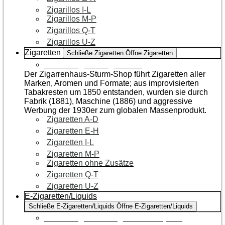
Zigarillos I-L
Zigarillos M-P
Zigarillos Q-T
Zigarillos U-Z
Zigaretten
Schließe Zigaretten
Öffne Zigaretten
Zur Kategorie Zigaretten
Der Zigarrenhaus-Sturm-Shop führt Zigaretten aller
Marken, Aromen und Formate; aus improvisierten
Tabakresten um 1850 entstanden, wurden sie durch
Fabrik (1881), Maschine (1886) und aggressive
Werbung der 1930er zum globalen Massenprodukt.
Zigaretten A-D
Zigaretten E-H
Zigaretten I-L
Zigaretten M-P
Zigaretten ohne Zusätze
Zigaretten Q-T
Zigaretten U-Z
E-Zigaretten/Liquids
Schließe E-Zigaretten/Liquids
Öffne E-Zigaretten/Liquids
Zur Kategorie E-Zigaretten/Liquids