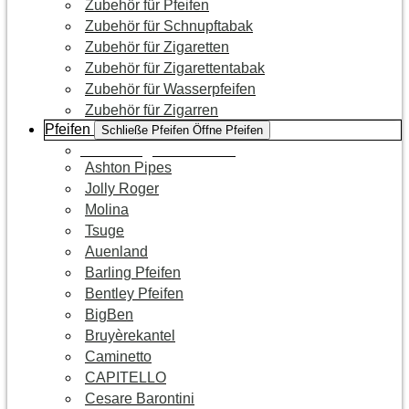
Zubehör für Pfeifen
Zubehör für Schnupftabak
Zubehör für Zigaretten
Zubehör für Zigarettentabak
Zubehör für Wasserpfeifen
Zubehör für Zigarren
Pfeifen
Schließe Pfeifen
Öffne Pfeifen
Zur Kategorie Pfeifen
Ashton Pipes
Jolly Roger
Molina
Tsuge
Auenland
Barling Pfeifen
Bentley Pfeifen
BigBen
Bruyèrekantel
Caminetto
CAPITELLO
Cesare Barontini