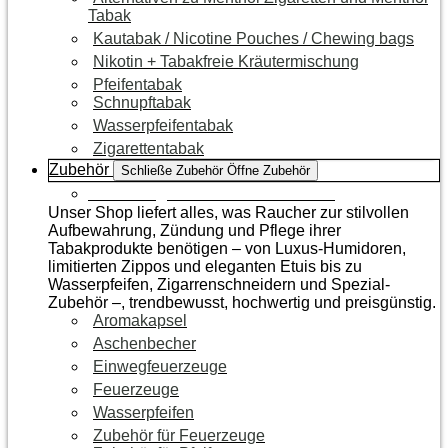
Tabak
Kautabak / Nicotine Pouches / Chewing bags
Nikotin + Tabakfreie Kräutermischung
Pfeifentabak
Schnupftabak
Wasserpfeifentabak
Zigarettentabak
Zubehör
Schließe Zubehör
Öffne Zubehör
Zur Kategorie Raucherzubehör
Unser Shop liefert alles, was Raucher zur stilvollen
Aufbewahrung, Zündung und Pflege ihrer
Tabakprodukte benötigen – von Luxus-Humidoren,
limitierten Zippos und eleganten Etuis bis zu
Wasserpfeifen, Zigarrenschneidern und Spezial-
Zubehör –, trendbewusst, hochwertig und preisgünstig.
Aromakapsel
Aschenbecher
Einwegfeuerzeuge
Feuerzeuge
Wasserpfeifen
Zubehör für Feuerzeuge