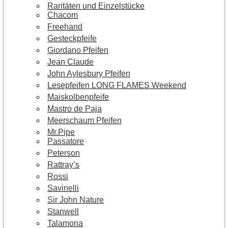
Raritäten und Einzelstücke
Chacom
Freehand
Gesteckpfeife
Giordano Pfeifen
Jean Claude
John Aylesbury Pfeifen
Lesepfeifen LONG FLAMES Weekend
Maiskolbenpfeife
Mastro de Paja
Meerschaum Pfeifen
Mr.Pipe
Passatore
Peterson
Rattray’s
Rossi
Savinelli
Sir John Nature
Stanwell
Talamona