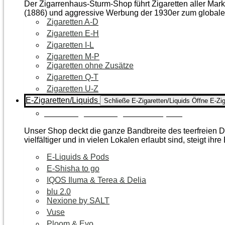
Der Zigarrenhaus-Sturm-Shop führt Zigaretten aller Mar
(1886) und aggressive Werbung der 1930er zum global
Zigaretten A-D
Zigaretten E-H
Zigaretten I-L
Zigaretten M-P
Zigaretten ohne Zusätze
Zigaretten Q-T
Zigaretten U-Z
E-Zigaretten/Liquids
Schließe E-Zigaretten/Liquids
Öffne E-Zig
Zur Kategorie E-Zigaretten/Liquids
Unser Shop deckt die ganze Bandbreite des teerfreien Da
vielfältiger und in vielen Lokalen erlaubt sind, steigt ihre
E-Liquids & Pods
E-Shisha to go
IQOS Iluma & Terea & Delia
blu 2.0
Nexione by SALT
Vuse
Ploom & Evo