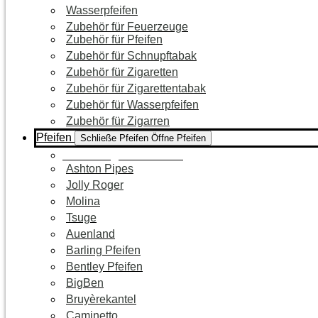
Wasserpfeifen
Zubehör für Feuerzeuge
Zubehör für Pfeifen
Zubehör für Schnupftabak
Zubehör für Zigaretten
Zubehör für Zigarettentabak
Zubehör für Wasserpfeifen
Zubehör für Zigarren
Pfeifen
Schließe Pfeifen
Öffne Pfeifen
Zur Kategorie Pfeifen
Ashton Pipes
Jolly Roger
Molina
Tsuge
Auenland
Barling Pfeifen
Bentley Pfeifen
BigBen
Bruyèrekantel
Caminetto