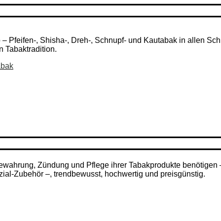
Pfeifen-, Shisha-, Dreh-, Schnupf- und Kautabak in allen Schni
n Tabaktradition.
abak
ufbewahrung, Zündung und Pflege ihrer Tabakprodukte benötigen
zial-Zubehör –, trendbewusst, hochwertig und preisgünstig.