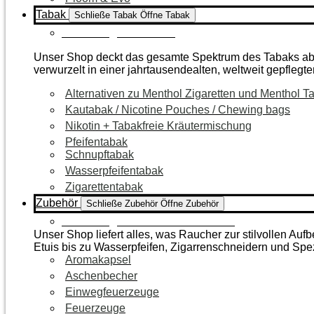
Tabak
Schließe Tabak
Öffne Tabak
Zur Kategorie Tabak
Unser Shop deckt das gesamte Spektrum des Tabaks ab – 
verwurzelt in einer jahrtausendealten, weltweit gepflegte
Alternativen zu Menthol Zigaretten und Menthol T
Kautabak / Nicotine Pouches / Chewing bags
Nikotin + Tabakfreie Kräutermischung
Pfeifentabak
Schnupftabak
Wasserpfeifentabak
Zigarettentabak
Zubehör
Schließe Zubehör
Öffne Zubehör
Zur Kategorie Raucherzubehör
Unser Shop liefert alles, was Raucher zur stilvollen A
Etuis bis zu Wasserpfeifen, Zigarrenschneidern und Spe
Aromakapsel
Aschenbecher
Einwegfeuerzeuge
Feuerzeuge