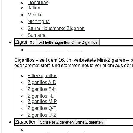
Honduras
Italien
Mexiko
Nicaragua
Sturm Hausmarke Zigarren
Sumatra
Zigarillos
Schließe Zigarillos
Öffne Zigarillos
Zur Kategorie Zigarillos
Cigarillos – seit dem 16. Jh. verbreitete Mini-Zigarren 
oder aromatisiert, und stammen heute vor allem aus de
Filterzigarillos
Zigarillos A-D
Zigarillos E-H
Zigarillos I-L
Zigarillos M-P
Zigarillos Q-T
Zigarillos U-Z
Zigaretten
Schließe Zigaretten
Öffne Zigaretten
Zur Kategorie Zigaretten