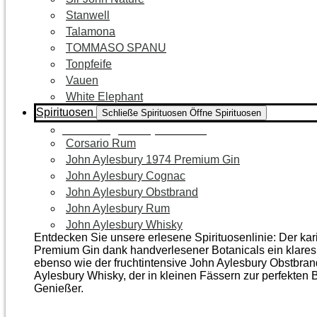
Stanwell
Talamona
TOMMASO SPANU
Tonpfeife
Vauen
White Elephant
Spirituosen
Schließe Spirituosen
Öffne Spirituosen
Zur Kategorie Spirituosen
Corsario Rum
John Aylesbury 1974 Premium Gin
John Aylesbury Cognac
John Aylesbury Obstbrand
John Aylesbury Rum
John Aylesbury Whisky
Entdecken Sie unsere erlesene Spirituosenlinie: Der ka
Premium Gin dank handverlesener Botanicals ein klares, 
ebenso wie der frucht­intensive John Aylesbury Obstbra
Aylesbury Whisky, der in kleinen Fässern zur perfekten B
Genießer.