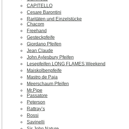
CAPITELLO
Cesare Barontini
Raritäten und Einzelstücke
Chacom
Freehand
Gesteckpfeife
Giordano Pfeifen
Jean Claude
John Aylesbury Pfeifen
Lesepfeifen LONG FLAMES Weekend
Maiskolbenpfeife
Mastro de Paja
Meerschaum Pfeifen
Mr.Pipe
Passatore
Peterson
Rattray’s
Rossi
Savinelli
Sir John Nature