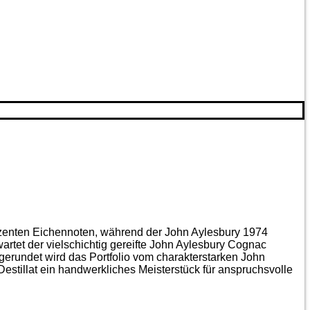
ezenten Eichen­noten, während der John Aylesbury 1974
artet der vielschichtig gereifte John Aylesbury Cognac
gerundet wird das Portfolio vom charakterstarken John
estillat ein handwerkliches Meister­stück für anspruchsvolle