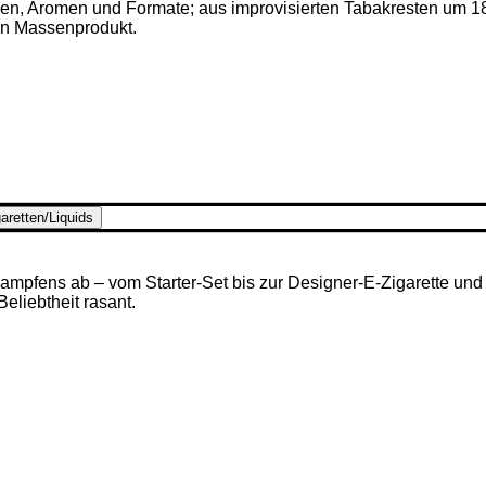
ken, Aromen und Formate; aus improvisierten Tabakresten um 1
en Massenprodukt.
aretten/Liquids
mpfens ab – vom Starter-Set bis zur Designer-E-Zigarette und u
 Beliebtheit rasant.