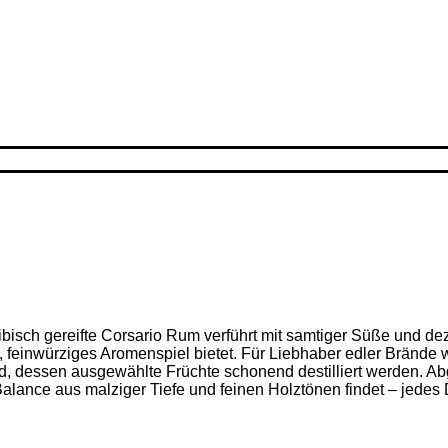
ribisch gereifte Corsario Rum verführt mit samtiger Süße und d
feinwürziges Aromenspiel bietet. Für Liebhaber edler Brände w
nd, dessen ausgewählte Früchte schonend destilliert werden. Ab
alance aus malziger Tiefe und feinen Holz­tönen findet – jedes D