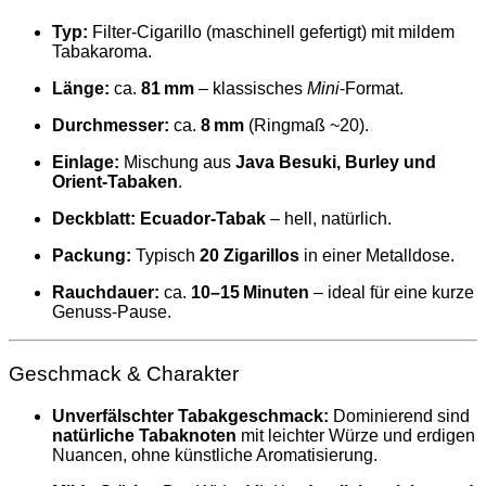
Typ:
Filter‑Cigarillo (maschinell gefertigt) mit mildem
Tabakaroma.
Länge:
ca.
81 mm
– klassisches
Mini
‑Format.
Durchmesser:
ca.
8 mm
(Ringmaß ~20).
Einlage:
Mischung aus
Java Besuki, Burley und
Orient‑Tabaken
.
Deckblatt:
Ecuador‑Tabak
– hell, natürlich.
Packung:
Typisch
20 Zigarillos
in einer Metalldose.
Rauchdauer:
ca.
10–15 Minuten
– ideal für eine kurze
Genuss‑Pause.
Geschmack & Charakter
Unverfälschter Tabakgeschmack:
Dominierend sind
natürliche Tabaknoten
mit leichter Würze und erdigen
Nuancen, ohne künstliche Aromatisierung.