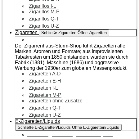
Zigarillos I-L
Zigarillos M-P
Zigarillos Q-T
Zigarillos U-Z
Zigaretten
Schließe Zigaretten
Öffne Zigaretten
Zur Kategorie Zigaretten
Der Zigarrenhaus-Sturm-Shop führt Zigaretten aller
Marken, Aromen und Formate; aus improvisierten
Tabakresten um 1850 entstanden, wurden sie durch
Fabrik (1881), Maschine (1886) und aggressive
Werbung der 1930er zum globalen Massenprodukt.
Zigaretten A-D
Zigaretten E-H
Zigaretten I-L
Zigaretten M-P
Zigaretten ohne Zusätze
Zigaretten Q-T
Zigaretten U-Z
E-Zigaretten/Liquids
Schließe E-Zigaretten/Liquids
Öffne E-Zigaretten/Liquids
Zur Kategorie E-Zigaretten/Liquids