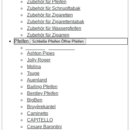
Zubehör für Pfeifen
Zubehör für Schnupftabak
Zubehör für Zigaretten
Zubehör für Zigarettentabak
Zubehör für Wasserpfeifen
Zubehör für Zigarren
Pfeifen
Schließe Pfeifen
Öffne Pfeifen
Zur Kategorie Pfeifen
Ashton Pipes
Jolly Roger
Molina
Tsuge
Auenland
Barling Pfeifen
Bentley Pfeifen
BigBen
Bruyèrekantel
Caminetto
CAPITELLO
Cesare Barontini