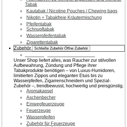
Tabak
Kautabak / Nicotine Pouches / Chewing bags
Nikotin + Tabakfreie Kräutermischung
Pfeifentabak
Schnupftabak
Wasserpfeifentabak
Zigarettentabak
Zubehör
Schließe Zubehör
Öffne Zubehör
Zur Kategorie Raucherzubehör
Unser Shop liefert alles, was Raucher zur stilvollen
Aufbewahrung, Zündung und Pflege ihrer
Tabakprodukte benötigen – von Luxus-Humidoren,
limitierten Zippos und eleganten Etuis bis zu
Wasserpfeifen, Zigarrenschneidern und Spezial-
Zubehör –, trendbewusst, hochwertig und preisgünstig.
Aromakapsel
Aschenbecher
Einwegfeuerzeuge
Feuerzeuge
Wasserpfeifen
Zubehör für Feuerzeuge