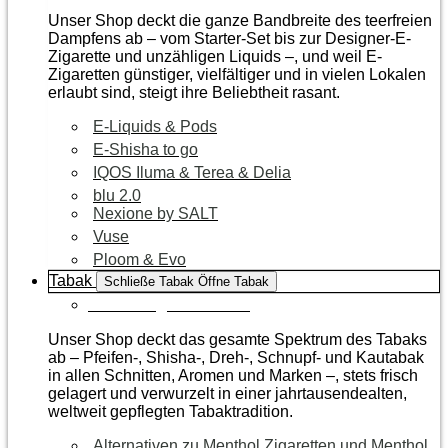
Unser Shop deckt die ganze Bandbreite des teerfreien
Dampfens ab – vom Starter-Set bis zur Designer-E-
Zigarette und unzähligen Liquids –, und weil E-
Zigaretten günstiger, vielfältiger und in vielen Lokalen
erlaubt sind, steigt ihre Beliebtheit rasant.
E-Liquids & Pods
E-Shisha to go
IQOS Iluma & Terea & Delia
blu 2.0
Nexione by SALT
Vuse
Ploom & Evo
Tabak
Schließe Tabak
Öffne Tabak
Zur Kategorie Tabak
Unser Shop deckt das gesamte Spektrum des Tabaks
ab – Pfeifen-, Shisha-, Dreh-, Schnupf- und Kautabak
in allen Schnitten, Aromen und Marken –, stets frisch
gelagert und verwurzelt in einer jahrtausendealten,
weltweit gepflegten Tabaktradition.
Alternativen zu Menthol Zigaretten und Menthol