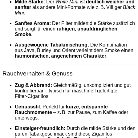
Milde Stärke:
Der
White Mini
ist
deutlich weicher und
sanfter
als andere Mini‑Formate wie z. B. Villiger
Black
Mini
.
Sanftes Aroma:
Der Filter mildert die Stärke zusätzlich
und sorgt für einen
ruhigen, unaufdringlichen
Smoke
.
Ausgewogene Tabakmischung:
Die Kombination
aus Java, Burley und Orient verleiht dem Smoke einen
harmonischen, angenehmen Charakter
.
Rauchverhalten & Genuss
Zug & Abbrand:
Gleichmäßig, unkompliziert und gut
kontrollierbar – typisch für maschinell gefertigte
Filter‑Cigarillos.
Genussstil:
Perfekt für
kurze, entspannte
Rauchmomente
– z. B. zur Pause, zum Kaffee oder
unterwegs.
Einsteiger‑freundlich:
Durch die milde Stärke und den
puren Tabakgeschmack sind diese Zigarillos