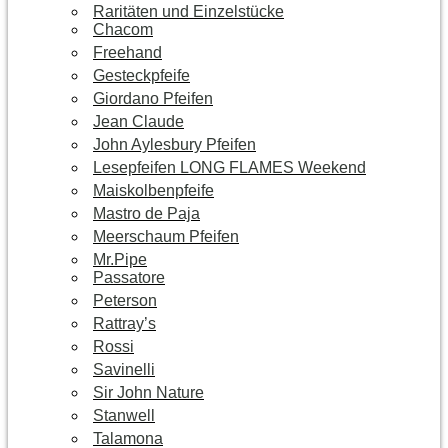
Raritäten und Einzelstücke
Chacom
Freehand
Gesteckpfeife
Giordano Pfeifen
Jean Claude
John Aylesbury Pfeifen
Lesepfeifen LONG FLAMES Weekend
Maiskolbenpfeife
Mastro de Paja
Meerschaum Pfeifen
Mr.Pipe
Passatore
Peterson
Rattray’s
Rossi
Savinelli
Sir John Nature
Stanwell
Talamona