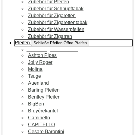
Zubehör für Pfeifen
Zubehör für Schnupftabak
Zubehör für Zigaretten
Zubehör für Zigarettentabak
Zubehör für Wasserpfeifen
Zubehör für Zigarren
Pfeifen
Schließe Pfeifen
Öffne Pfeifen
Zur Kategorie Pfeifen
Ashton Pipes
Jolly Roger
Molina
Tsuge
Auenland
Barling Pfeifen
Bentley Pfeifen
BigBen
Bruyèrekantel
Caminetto
CAPITELLO
Cesare Barontini