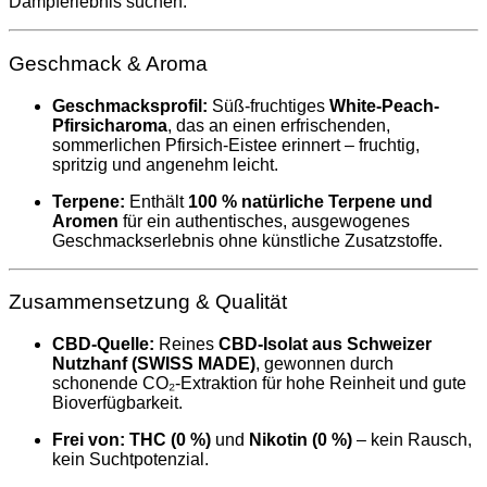
Dampferlebnis suchen.
Geschmack & Aroma
Geschmacksprofil:
Süß-fruchtiges
White-Peach-
Pfirsicharoma
, das an einen erfrischenden,
sommerlichen Pfirsich-Eistee erinnert – fruchtig,
spritzig und angenehm leicht.
Terpene:
Enthält
100 % natürliche Terpene und
Aromen
für ein authentisches, ausgewogenes
Geschmackserlebnis ohne künstliche Zusatzstoffe.
Zusammensetzung & Qualität
CBD-Quelle:
Reines
CBD-Isolat aus Schweizer
Nutzhanf (SWISS MADE)
, gewonnen durch
schonende CO₂-Extraktion für hohe Reinheit und gute
Bioverfügbarkeit.
Frei von:
THC (0 %)
und
Nikotin (0 %)
– kein Rausch,
kein Suchtpotenzial.