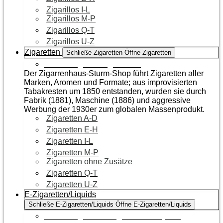
Zigarillos I-L
Zigarillos M-P
Zigarillos Q-T
Zigarillos U-Z
Zigaretten
Schließe Zigaretten
Öffne Zigaretten
Zur Kategorie Zigaretten
Der Zigarrenhaus-Sturm-Shop führt Zigaretten aller
Marken, Aromen und Formate; aus improvisierten
Tabakresten um 1850 entstanden, wurden sie durch
Fabrik (1881), Maschine (1886) und aggressive
Werbung der 1930er zum globalen Massenprodukt.
Zigaretten A-D
Zigaretten E-H
Zigaretten I-L
Zigaretten M-P
Zigaretten ohne Zusätze
Zigaretten Q-T
Zigaretten U-Z
E-Zigaretten/Liquids
Schließe E-Zigaretten/Liquids
Öffne E-Zigaretten/Liquids
Zur Kategorie E-Zigaretten/Liquids