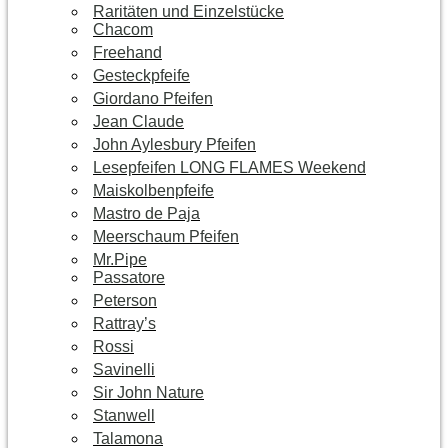
Raritäten und Einzelstücke
Chacom
Freehand
Gesteckpfeife
Giordano Pfeifen
Jean Claude
John Aylesbury Pfeifen
Lesepfeifen LONG FLAMES Weekend
Maiskolbenpfeife
Mastro de Paja
Meerschaum Pfeifen
Mr.Pipe
Passatore
Peterson
Rattray’s
Rossi
Savinelli
Sir John Nature
Stanwell
Talamona