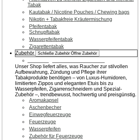
Tabak
Kautabak / Nicotine Pouches / Chewing bags
Nikotin + Tabakfreie Kräutermischung
Pfeifentabak
Schnupftabak
Wasserpfeifentabak
Zigarettentabak
Zubehör
Schließe Zubehör
Öffne Zubehör
Zur Kategorie Raucherzubehör
Unser Shop liefert alles, was Raucher zur stilvollen
Aufbewahrung, Zündung und Pflege ihrer
Tabakprodukte benötigen – von Luxus-Humidoren,
limitierten Zippos und eleganten Etuis bis zu
Wasserpfeifen, Zigarrenschneidern und Spezial-
Zubehör –, trendbewusst, hochwertig und preisgünstig.
Aromakapsel
Aschenbecher
Einwegfeuerzeuge
Feuerzeuge
Wasserpfeifen
Zubehör für Feuerzeuge