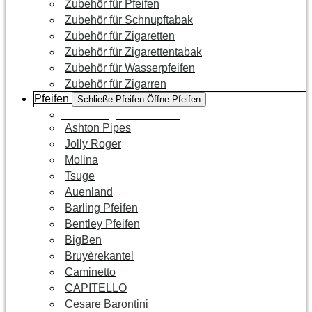
Zubehör für Pfeifen
Zubehör für Schnupftabak
Zubehör für Zigaretten
Zubehör für Zigarettentabak
Zubehör für Wasserpfeifen
Zubehör für Zigarren
Pfeifen
Schließe Pfeifen
Öffne Pfeifen
Zur Kategorie Pfeifen
Ashton Pipes
Jolly Roger
Molina
Tsuge
Auenland
Barling Pfeifen
Bentley Pfeifen
BigBen
Bruyèrekantel
Caminetto
CAPITELLO
Cesare Barontini