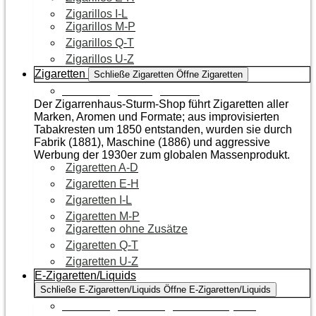
Zigarillos I-L
Zigarillos M-P
Zigarillos Q-T
Zigarillos U-Z
Zigaretten
Schließe Zigaretten
Öffne Zigaretten
Zur Kategorie Zigaretten
Der Zigarrenhaus-Sturm-Shop führt Zigaretten aller
Marken, Aromen und Formate; aus improvisierten
Tabakresten um 1850 entstanden, wurden sie durch
Fabrik (1881), Maschine (1886) und aggressive
Werbung der 1930er zum globalen Massenprodukt.
Zigaretten A-D
Zigaretten E-H
Zigaretten I-L
Zigaretten M-P
Zigaretten ohne Zusätze
Zigaretten Q-T
Zigaretten U-Z
E-Zigaretten/Liquids
Schließe E-Zigaretten/Liquids
Öffne E-Zigaretten/Liquids
Zur Kategorie E-Zigaretten/Liquids