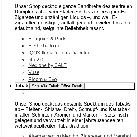
Unser Shop deckt die ganze Bandbreite des teerfreien
Dampfens ab – vom Starter-Set bis zur Designer-E-
Zigarette und unzähligen Liquids –, und weil E-
Zigaretten günstiger, vielfältiger und in vielen Lokalen
erlaubt sind, steigt ihre Beliebtheit rasant.
E-Liquids & Pods
E-Shisha to go
IQOS Iluma & Terea & Delia
blu 2.0
Nexione by SALT
Vuse
Ploom & Evo
Tabak
Schließe Tabak
Öffne Tabak
Zur Kategorie Tabak
Unser Shop deckt das gesamte Spektrum des Tabaks
ab – Pfeifen-, Shisha-, Dreh-, Schnupf- und Kautabak
in allen Schnitten, Aromen und Marken –, stets frisch
gelagert und verwurzelt in einer jahrtausendealten,
weltweit gepflegten Tabaktradition.
Alternativen zu Menthol Zigaretten und Menthol