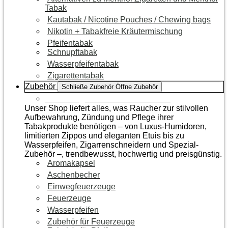
Tabak
Kautabak / Nicotine Pouches / Chewing bags
Nikotin + Tabakfreie Kräutermischung
Pfeifentabak
Schnupftabak
Wasserpfeifentabak
Zigarettentabak
Zubehör
Schließe Zubehör
Öffne Zubehör
Zur Kategorie Raucherzubehör
Unser Shop liefert alles, was Raucher zur stilvollen
Aufbewahrung, Zündung und Pflege ihrer
Tabakprodukte benötigen – von Luxus-Humidoren,
limitierten Zippos und eleganten Etuis bis zu
Wasserpfeifen, Zigarrenschneidern und Spezial-
Zubehör –, trendbewusst, hochwertig und preisgünstig.
Aromakapsel
Aschenbecher
Einwegfeuerzeuge
Feuerzeuge
Wasserpfeifen
Zubehör für Feuerzeuge