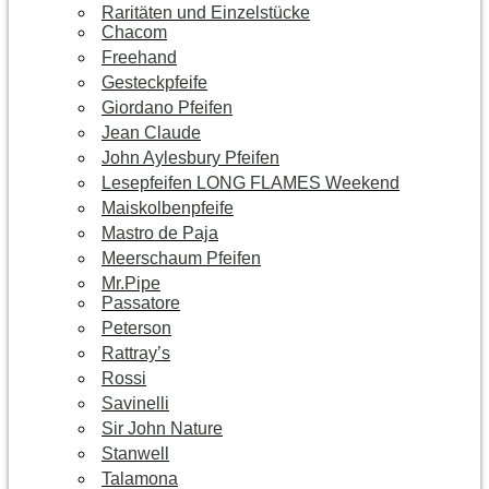
Raritäten und Einzelstücke
Chacom
Freehand
Gesteckpfeife
Giordano Pfeifen
Jean Claude
John Aylesbury Pfeifen
Lesepfeifen LONG FLAMES Weekend
Maiskolbenpfeife
Mastro de Paja
Meerschaum Pfeifen
Mr.Pipe
Passatore
Peterson
Rattray’s
Rossi
Savinelli
Sir John Nature
Stanwell
Talamona