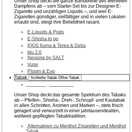
Unser Shop deckt die ganze Bandbreite des teerfreien
Dampfens ab – vom Starter-Set bis zur Designer-E-
Zigarette und unzähligen Liquids –, und weil E-
Zigaretten günstiger, vielfältiger und in vielen Lokalen
erlaubt sind, steigt ihre Beliebtheit rasant.
E-Liquids & Pods
E-Shisha to go
IQOS Iluma & Terea & Delia
blu 2.0
Nexione by SALT
Vuse
Ploom & Evo
Tabak
Schließe Tabak
Öffne Tabak
Zur Kategorie Tabak
Unser Shop deckt das gesamte Spektrum des Tabaks
ab – Pfeifen-, Shisha-, Dreh-, Schnupf- und Kautabak
in allen Schnitten, Aromen und Marken –, stets frisch
gelagert und verwurzelt in einer jahrtausendealten,
weltweit gepflegten Tabaktradition.
Alternativen zu Menthol Zigaretten und Menthol
Tabak