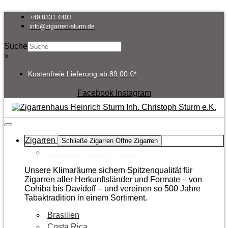
Zum
Inhalt
+49 8331 4403
springen
info@zigarren-sturm.de
Suche
×
Kostenfreie Lieferung ab 89,00 €*
Facebook
Instagram
Zigarren
Schließe Zigarren
Öffne Zigarren
Zur Kategorie Zigarren
Unsere Klimaräume sichern Spitzenqualität für
Zigarren aller Herkunftsländer und Formate – von
Cohiba bis Davidoff – und vereinen so 500 Jahre
Tabaktradition in einem Sortiment.
Brasilien
Costa Rica