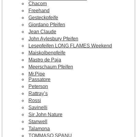
Chacom
Freehand
Gesteckpfeife
Giordano Pfeifen
Jean Claude
John Aylesbury Pfeifen
Lesepfeifen LONG FLAMES Weekend
Maiskolbenpfeife
Mastro de Paja
Meerschaum Pfeifen
Mr.Pipe
Passatore
Peterson
Rattray’s
Rossi
Savinelli
Sir John Nature
Stanwell
Talamona
TOMMASO SPANU