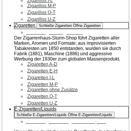
Zigarillos I-L
Zigarillos M-P
Zigarillos Q-T
Zigarillos U-Z
Zigaretten
Schließe Zigaretten
Öffne Zigaretten
Zur Kategorie Zigaretten
Der Zigarrenhaus-Sturm-Shop führt Zigaretten aller
Marken, Aromen und Formate; aus improvisierten
Tabakresten um 1850 entstanden, wurden sie durch
Fabrik (1881), Maschine (1886) und aggressive
Werbung der 1930er zum globalen Massenprodukt.
Zigaretten A-D
Zigaretten E-H
Zigaretten I-L
Zigaretten M-P
Zigaretten ohne Zusätze
Zigaretten Q-T
Zigaretten U-Z
E-Zigaretten/Liquids
Schließe E-Zigaretten/Liquids
Öffne E-Zigaretten/Liquids
Zur Kategorie E-Zigaretten/Liquids