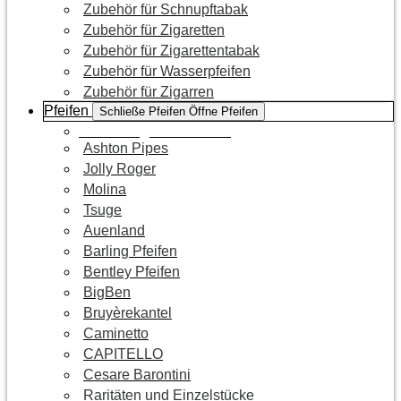
Zubehör für Schnupftabak
Zubehör für Zigaretten
Zubehör für Zigarettentabak
Zubehör für Wasserpfeifen
Zubehör für Zigarren
Pfeifen
Schließe Pfeifen
Öffne Pfeifen
Zur Kategorie Pfeifen
Ashton Pipes
Jolly Roger
Molina
Tsuge
Auenland
Barling Pfeifen
Bentley Pfeifen
BigBen
Bruyèrekantel
Caminetto
CAPITELLO
Cesare Barontini
Raritäten und Einzelstücke