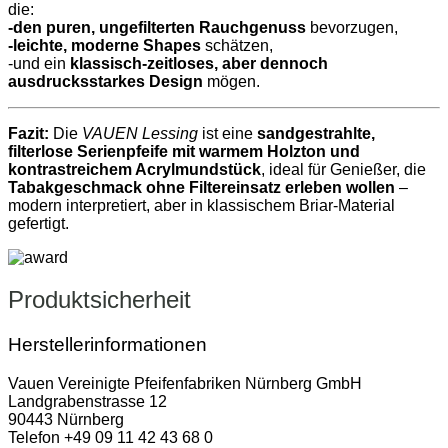
die:
-den puren, ungefilterten Rauchgenuss
bevorzugen,
-leichte, moderne Shapes
schätzen,
-und ein
klassisch‑zeitloses, aber dennoch
ausdrucksstarkes Design
mögen.
Fazit:
Die
VAUEN Lessing
ist eine
sandgestrahlte,
filterlose Serienpfeife mit warmem Holzton und
kontrastreichem Acrylmundstück
, ideal für Genießer, die
Tabakgeschmack ohne Filtereinsatz erleben wollen
–
modern interpretiert, aber in klassischem Briar‑Material
gefertigt.
Produktsicherheit
Herstellerinformationen
Vauen Vereinigte Pfeifenfabriken Nürnberg GmbH
Landgrabenstrasse 12
90443 Nürnberg
Telefon +49 09 11 42 43 68 0