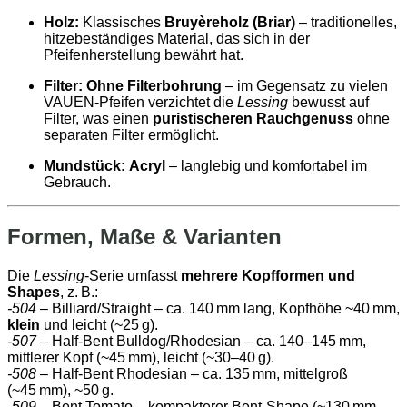
Holz:
Klassisches
Bruyèreholz (Briar)
– traditionelles,
hitzebeständiges Material, das sich in der
Pfeifenherstellung bewährt hat.
Filter:
Ohne Filterbohrung
– im Gegensatz zu vielen
VAUEN‑Pfeifen verzichtet die
Lessing
bewusst auf
Filter, was einen
puristischeren Rauchgenuss
ohne
separaten Filter ermöglicht.
Mundstück:
Acryl
– langlebig und komfortabel im
Gebrauch.
Formen, Maße & Varianten
Die
Lessing
‑Serie umfasst
mehrere Kopfformen und
Shapes
, z. B.:
-504
– Billiard/Straight – ca. 140 mm lang, Kopfhöhe ~40 mm,
klein
und leicht (~25 g).
-507
– Half‑Bent Bulldog/Rhodesian – ca. 140–145 mm,
mittlerer Kopf (~45 mm), leicht (~30–40 g).
-508
– Half‑Bent Rhodesian – ca. 135 mm, mittelgroß
(~45 mm), ~50 g.
-509
– Bent Tomato – kompakterer Bent‑Shape (~130 mm,