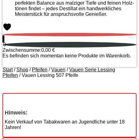
perfekten Balance aus malziger Tiefe und feinen Holz­
tönen findet – jedes Destillat ein handwerkliches
Meister­stück für anspruchsvolle Genießer.
0
0
Zwischensumme:
0,00
€
Es befinden sich momentan keine Produkte im Warenkorb.
Start
/
Shop
/
Pfeifen
/
Vauen
/
Vauen Serie Lessing
Pfeifen
/ Vauen Lessing 507 Pfeife
Zoom
Hinweis:
Kein Verkauf von Tabakwaren an Jugendliche unter 18
Jahren!