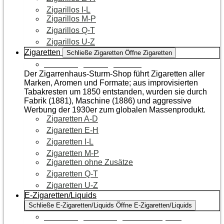
Zigarillos I-L
Zigarillos M-P
Zigarillos Q-T
Zigarillos U-Z
Zigaretten
Schließe Zigaretten
Öffne Zigaretten
Zur Kategorie Zigaretten
Der Zigarrenhaus-Sturm-Shop führt Zigaretten aller
Marken, Aromen und Formate; aus improvisierten
Tabakresten um 1850 entstanden, wurden sie durch
Fabrik (1881), Maschine (1886) und aggressive
Werbung der 1930er zum globalen Massenprodukt.
Zigaretten A-D
Zigaretten E-H
Zigaretten I-L
Zigaretten M-P
Zigaretten ohne Zusätze
Zigaretten Q-T
Zigaretten U-Z
E-Zigaretten/Liquids
Schließe E-Zigaretten/Liquids
Öffne E-Zigaretten/Liquids
Zur Kategorie E-Zigaretten/Liquids