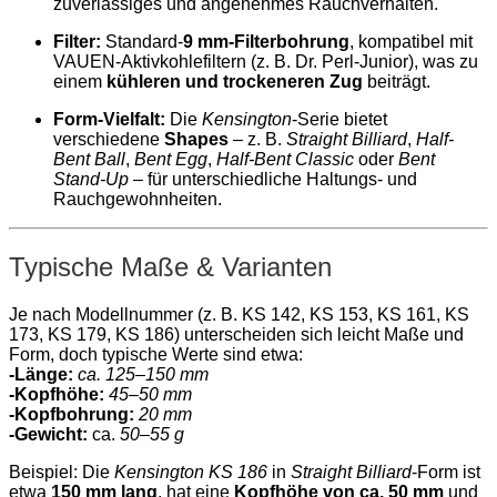
zuverlässiges und angenehmes Rauchverhalten.
Filter:
Standard-
9 mm-Filterbohrung
, kompatibel mit
VAUEN-Aktivkohlefiltern (z. B. Dr. Perl-Junior), was zu
einem
kühleren und trockeneren Zug
beiträgt.
Form-Vielfalt:
Die
Kensington
-Serie bietet
verschiedene
Shapes
– z. B.
Straight Billiard
,
Half-
Bent Ball
,
Bent Egg
,
Half-Bent Classic
oder
Bent
Stand-Up
– für unterschiedliche Haltungs- und
Rauchgewohnheiten.
Typische Maße & Varianten
Je nach Modellnummer (z. B. KS 142, KS 153, KS 161, KS
173, KS 179, KS 186) unterscheiden sich leicht Maße und
Form, doch typische Werte sind etwa:
-Länge:
ca. 125–150 mm
-Kopfhöhe:
45–50 mm
-Kopfbohrung:
20 mm
-Gewicht:
ca.
50–55 g
Beispiel: Die
Kensington KS 186
in
Straight Billiard
-Form ist
etwa
150 mm lang
, hat eine
Kopfhöhe von ca. 50 mm
und