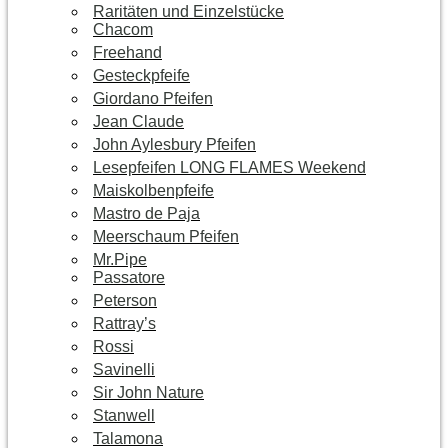
Raritäten und Einzelstücke
Chacom
Freehand
Gesteckpfeife
Giordano Pfeifen
Jean Claude
John Aylesbury Pfeifen
Lesepfeifen LONG FLAMES Weekend
Maiskolbenpfeife
Mastro de Paja
Meerschaum Pfeifen
Mr.Pipe
Passatore
Peterson
Rattray’s
Rossi
Savinelli
Sir John Nature
Stanwell
Talamona