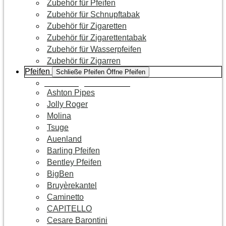
Zubehör für Pfeifen
Zubehör für Schnupftabak
Zubehör für Zigaretten
Zubehör für Zigarettentabak
Zubehör für Wasserpfeifen
Zubehör für Zigarren
Pfeifen
Schließe Pfeifen
Öffne Pfeifen
Zur Kategorie Pfeifen
Ashton Pipes
Jolly Roger
Molina
Tsuge
Auenland
Barling Pfeifen
Bentley Pfeifen
BigBen
Bruyèrekantel
Caminetto
CAPITELLO
Cesare Barontini