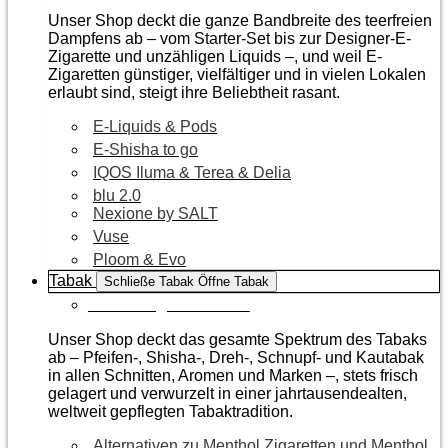
Unser Shop deckt die ganze Bandbreite des teerfreien
Dampfens ab – vom Starter-Set bis zur Designer-E-
Zigarette und unzähligen Liquids –, und weil E-
Zigaretten günstiger, vielfältiger und in vielen Lokalen
erlaubt sind, steigt ihre Beliebtheit rasant.
E-Liquids & Pods
E-Shisha to go
IQOS Iluma & Terea & Delia
blu 2.0
Nexione by SALT
Vuse
Ploom & Evo
Tabak
Schließe Tabak
Öffne Tabak
Zur Kategorie Tabak
Unser Shop deckt das gesamte Spektrum des Tabaks
ab – Pfeifen-, Shisha-, Dreh-, Schnupf- und Kautabak
in allen Schnitten, Aromen und Marken –, stets frisch
gelagert und verwurzelt in einer jahrtausendealten,
weltweit gepflegten Tabaktradition.
Alternativen zu Menthol Zigaretten und Menthol