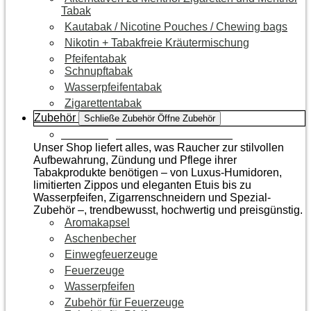
Tabak
Kautabak / Nicotine Pouches / Chewing bags
Nikotin + Tabakfreie Kräutermischung
Pfeifentabak
Schnupftabak
Wasserpfeifentabak
Zigarettentabak
Zubehör
Schließe Zubehör
Öffne Zubehör
Zur Kategorie Raucherzubehör
Unser Shop liefert alles, was Raucher zur stilvollen
Aufbewahrung, Zündung und Pflege ihrer
Tabakprodukte benötigen – von Luxus-Humidoren,
limitierten Zippos und eleganten Etuis bis zu
Wasserpfeifen, Zigarrenschneidern und Spezial-
Zubehör –, trendbewusst, hochwertig und preisgünstig.
Aromakapsel
Aschenbecher
Einwegfeuerzeuge
Feuerzeuge
Wasserpfeifen
Zubehör für Feuerzeuge