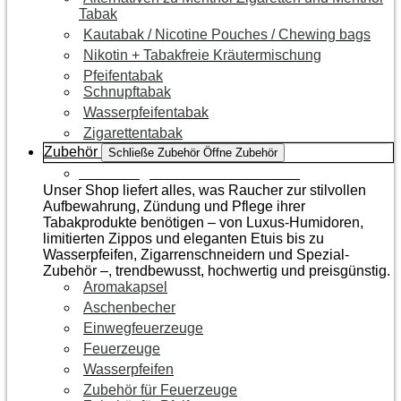
Tabak
Kautabak / Nicotine Pouches / Chewing bags
Nikotin + Tabakfreie Kräutermischung
Pfeifentabak
Schnupftabak
Wasserpfeifentabak
Zigarettentabak
Zubehör
Schließe Zubehör
Öffne Zubehör
Zur Kategorie Raucherzubehör
Unser Shop liefert alles, was Raucher zur stilvollen
Aufbewahrung, Zündung und Pflege ihrer
Tabakprodukte benötigen – von Luxus-Humidoren,
limitierten Zippos und eleganten Etuis bis zu
Wasserpfeifen, Zigarrenschneidern und Spezial-
Zubehör –, trendbewusst, hochwertig und preisgünstig.
Aromakapsel
Aschenbecher
Einwegfeuerzeuge
Feuerzeuge
Wasserpfeifen
Zubehör für Feuerzeuge