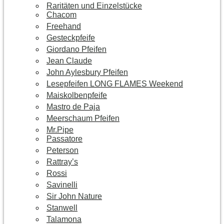
Raritäten und Einzelstücke
Chacom
Freehand
Gesteckpfeife
Giordano Pfeifen
Jean Claude
John Aylesbury Pfeifen
Lesepfeifen LONG FLAMES Weekend
Maiskolbenpfeife
Mastro de Paja
Meerschaum Pfeifen
Mr.Pipe
Passatore
Peterson
Rattray’s
Rossi
Savinelli
Sir John Nature
Stanwell
Talamona