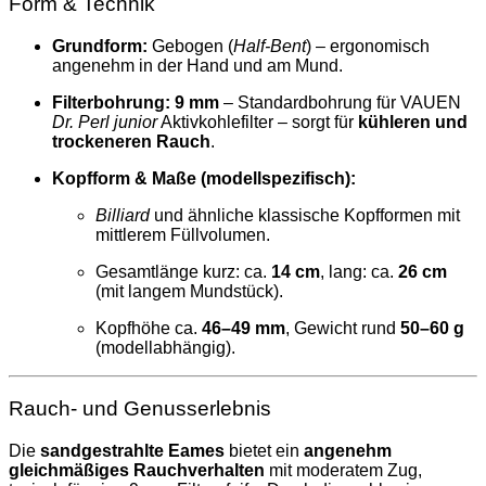
Form & Technik
Grundform:
Gebogen (
Half-Bent
) – ergonomisch
angenehm in der Hand und am Mund.
Filterbohrung:
9 mm
– Standardbohrung für VAUEN
Dr. Perl junior
Aktivkohlefilter – sorgt für
kühleren und
trockeneren Rauch
.
Kopfform & Maße (modellspezifisch):
Billiard
und ähnliche klassische Kopfformen mit
mittlerem Füllvolumen.
Gesamtlänge kurz: ca.
14 cm
, lang: ca.
26 cm
(mit langem Mundstück).
Kopfhöhe ca.
46–49 mm
, Gewicht rund
50–60 g
(modellabhängig).
Rauch- und Genusserlebnis
Die
sandgestrahlte Eames
bietet ein
angenehm
gleichmäßiges Rauchverhalten
mit moderatem Zug,