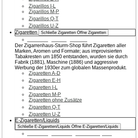
Zigarillos I-L
Zigarillos M-P
Zigarillos Q-T
Zigarillos U-Z
Zigaretten
Schließe Zigaretten
Öffne Zigaretten
Zur Kategorie Zigaretten
Der Zigarrenhaus-Sturm-Shop führt Zigaretten aller
Marken, Aromen und Formate; aus improvisierten
Tabakresten um 1850 entstanden, wurden sie durch
Fabrik (1881), Maschine (1886) und aggressive
Werbung der 1930er zum globalen Massenprodukt.
Zigaretten A-D
Zigaretten E-H
Zigaretten I-L
Zigaretten M-P
Zigaretten ohne Zusätze
Zigaretten Q-T
Zigaretten U-Z
E-Zigaretten/Liquids
Schließe E-Zigaretten/Liquids
Öffne E-Zigaretten/Liquids
Zur Kategorie E-Zigaretten/Liquids