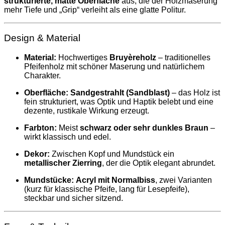
strukturierte, matte Oberfläche
aus, die der Holzmaserung
mehr Tiefe und „Grip“ verleiht als eine glatte Politur.
Design & Material
Material:
Hochwertiges
Bruyèreholz
– traditionelles
Pfeifenholz mit schöner Maserung und natürlichem
Charakter.
Oberfläche:
Sandgestrahlt (Sandblast)
– das Holz ist
fein strukturiert, was Optik und Haptik belebt und eine
dezente, rustikale Wirkung erzeugt.
Farbton:
Meist
schwarz oder sehr dunkles Braun
–
wirkt klassisch und edel.
Dekor:
Zwischen Kopf und Mundstück ein
metallischer Zierring
, der die Optik elegant abrundet.
Mundstücke:
Acryl mit Normalbiss
, zwei Varianten
(kurz für klassische Pfeife, lang für Lesepfeife),
steckbar und sicher sitzend.