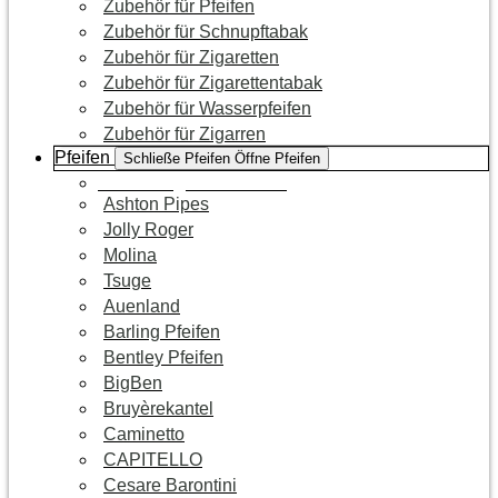
Zubehör für Pfeifen
Zubehör für Schnupftabak
Zubehör für Zigaretten
Zubehör für Zigarettentabak
Zubehör für Wasserpfeifen
Zubehör für Zigarren
Pfeifen
Schließe Pfeifen
Öffne Pfeifen
Zur Kategorie Pfeifen
Ashton Pipes
Jolly Roger
Molina
Tsuge
Auenland
Barling Pfeifen
Bentley Pfeifen
BigBen
Bruyèrekantel
Caminetto
CAPITELLO
Cesare Barontini