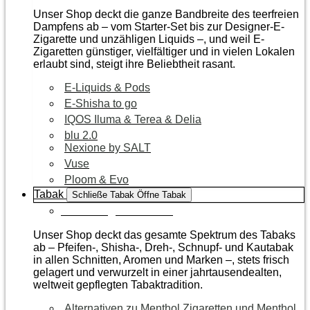
Unser Shop deckt die ganze Bandbreite des teerfreien
Dampfens ab – vom Starter-Set bis zur Designer-E-
Zigarette und unzähligen Liquids –, und weil E-
Zigaretten günstiger, vielfältiger und in vielen Lokalen
erlaubt sind, steigt ihre Beliebtheit rasant.
E-Liquids & Pods
E-Shisha to go
IQOS Iluma & Terea & Delia
blu 2.0
Nexione by SALT
Vuse
Ploom & Evo
Tabak
Schließe Tabak
Öffne Tabak
Zur Kategorie Tabak
Unser Shop deckt das gesamte Spektrum des Tabaks
ab – Pfeifen-, Shisha-, Dreh-, Schnupf- und Kautabak
in allen Schnitten, Aromen und Marken –, stets frisch
gelagert und verwurzelt in einer jahrtausendealten,
weltweit gepflegten Tabaktradition.
Alternativen zu Menthol Zigaretten und Menthol