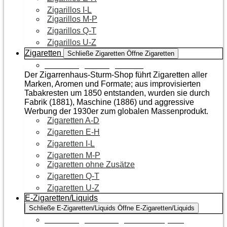
Zigarillos I-L
Zigarillos M-P
Zigarillos Q-T
Zigarillos U-Z
Zigaretten
Schließe Zigaretten
Öffne Zigaretten
Zur Kategorie Zigaretten
Der Zigarrenhaus-Sturm-Shop führt Zigaretten aller
Marken, Aromen und Formate; aus improvisierten
Tabakresten um 1850 entstanden, wurden sie durch
Fabrik (1881), Maschine (1886) und aggressive
Werbung der 1930er zum globalen Massenprodukt.
Zigaretten A-D
Zigaretten E-H
Zigaretten I-L
Zigaretten M-P
Zigaretten ohne Zusätze
Zigaretten Q-T
Zigaretten U-Z
E-Zigaretten/Liquids
Schließe E-Zigaretten/Liquids
Öffne E-Zigaretten/Liquids
Zur Kategorie E-Zigaretten/Liquids