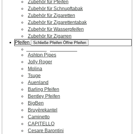
Zubehör für Pfeifen
Zubehör für Schnupftabak
Zubehör für Zigaretten
Zubehör für Zigarettentabak
Zubehör für Wasserpfeifen
Zubehör für Zigarren
Pfeifen
Schließe Pfeifen
Öffne Pfeifen
Zur Kategorie Pfeifen
Ashton Pipes
Jolly Roger
Molina
Tsuge
Auenland
Barling Pfeifen
Bentley Pfeifen
BigBen
Bruyèrekantel
Caminetto
CAPITELLO
Cesare Barontini