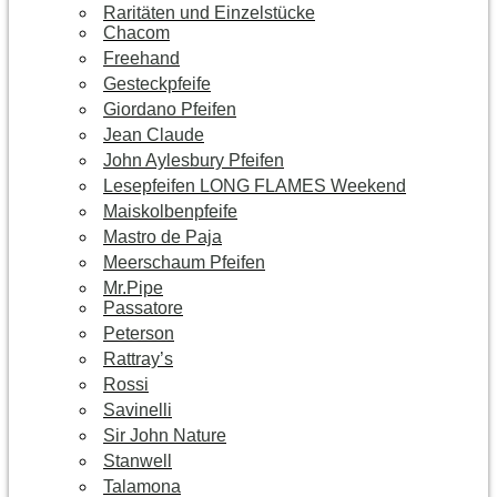
Raritäten und Einzelstücke
Chacom
Freehand
Gesteckpfeife
Giordano Pfeifen
Jean Claude
John Aylesbury Pfeifen
Lesepfeifen LONG FLAMES Weekend
Maiskolbenpfeife
Mastro de Paja
Meerschaum Pfeifen
Mr.Pipe
Passatore
Peterson
Rattray’s
Rossi
Savinelli
Sir John Nature
Stanwell
Talamona