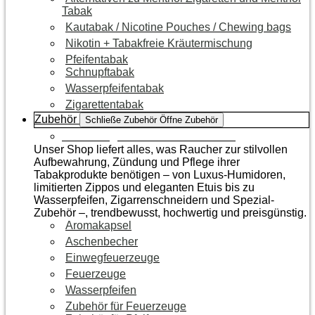
Tabak
Kautabak / Nicotine Pouches / Chewing bags
Nikotin + Tabakfreie Kräutermischung
Pfeifentabak
Schnupftabak
Wasserpfeifentabak
Zigarettentabak
Zubehör
Schließe Zubehör
Öffne Zubehör
Zur Kategorie Raucherzubehör
Unser Shop liefert alles, was Raucher zur stilvollen
Aufbewahrung, Zündung und Pflege ihrer
Tabakprodukte benötigen – von Luxus-Humidoren,
limitierten Zippos und eleganten Etuis bis zu
Wasserpfeifen, Zigarrenschneidern und Spezial-
Zubehör –, trendbewusst, hochwertig und preisgünstig.
Aromakapsel
Aschenbecher
Einwegfeuerzeuge
Feuerzeuge
Wasserpfeifen
Zubehör für Feuerzeuge