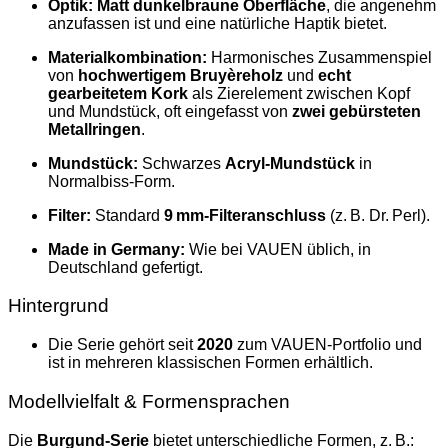
Optik:
Matt dunkelbraune Oberfläche
, die angenehm
anzufassen ist und eine natürliche Haptik bietet.
Materialkombination:
Harmonisches Zusammenspiel
von
hochwertigem Bruyèreholz
und
echt
gearbeitetem Kork
als Zierelement zwischen Kopf
und Mundstück, oft eingefasst von
zwei gebürsteten
Metallringen
.
Mundstück:
Schwarzes
Acryl‑Mundstück
in
Normalbiss‑Form.
Filter:
Standard
9 mm‑Filteranschluss
(z. B. Dr. Perl).
Made in Germany:
Wie bei VAUEN üblich, in
Deutschland gefertigt.
Hintergrund
Die Serie gehört seit
2020
zum VAUEN‑Portfolio und
ist in mehreren klassischen Formen erhältlich.
Modellvielfalt & Formensprachen
Die
Burgund‑Serie
bietet unterschiedliche Formen, z. B.: