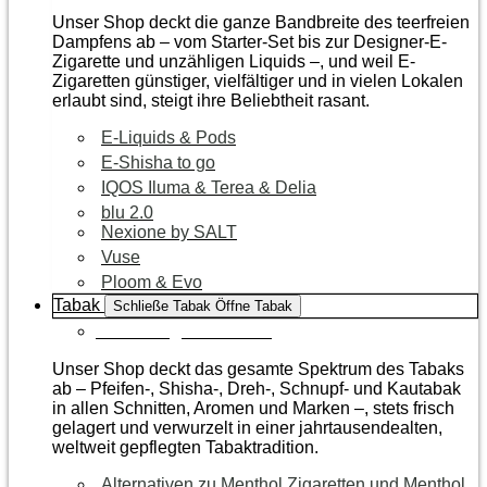
Unser Shop deckt die ganze Bandbreite des teerfreien
Dampfens ab – vom Starter-Set bis zur Designer-E-
Zigarette und unzähligen Liquids –, und weil E-
Zigaretten günstiger, vielfältiger und in vielen Lokalen
erlaubt sind, steigt ihre Beliebtheit rasant.
E-Liquids & Pods
E-Shisha to go
IQOS Iluma & Terea & Delia
blu 2.0
Nexione by SALT
Vuse
Ploom & Evo
Tabak
Schließe Tabak
Öffne Tabak
Zur Kategorie Tabak
Unser Shop deckt das gesamte Spektrum des Tabaks
ab – Pfeifen-, Shisha-, Dreh-, Schnupf- und Kautabak
in allen Schnitten, Aromen und Marken –, stets frisch
gelagert und verwurzelt in einer jahrtausendealten,
weltweit gepflegten Tabaktradition.
Alternativen zu Menthol Zigaretten und Menthol