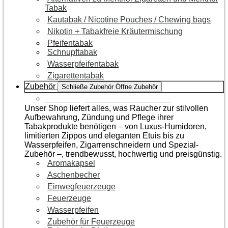
Tabak
Kautabak / Nicotine Pouches / Chewing bags
Nikotin + Tabakfreie Kräutermischung
Pfeifentabak
Schnupftabak
Wasserpfeifentabak
Zigarettentabak
Zubehör
Schließe Zubehör
Öffne Zubehör
Zur Kategorie Raucherzubehör
Unser Shop liefert alles, was Raucher zur stilvollen
Aufbewahrung, Zündung und Pflege ihrer
Tabakprodukte benötigen – von Luxus-Humidoren,
limitierten Zippos und eleganten Etuis bis zu
Wasserpfeifen, Zigarrenschneidern und Spezial-
Zubehör –, trendbewusst, hochwertig und preisgünstig.
Aromakapsel
Aschenbecher
Einwegfeuerzeuge
Feuerzeuge
Wasserpfeifen
Zubehör für Feuerzeuge