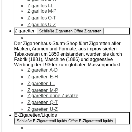
Zigarillos I-L
Zigarillos M-P
Zigarillos Q-T
Zigarillos U-Z
Zigaretten
Schließe Zigaretten
Öffne Zigaretten
Zur Kategorie Zigaretten
Der Zigarrenhaus-Sturm-Shop führt Zigaretten aller
Marken, Aromen und Formate; aus improvisierten
Tabakresten um 1850 entstanden, wurden sie durch
Fabrik (1881), Maschine (1886) und aggressive
Werbung der 1930er zum globalen Massenprodukt.
Zigaretten A-D
Zigaretten E-H
Zigaretten I-L
Zigaretten M-P
Zigaretten ohne Zusätze
Zigaretten Q-T
Zigaretten U-Z
E-Zigaretten/Liquids
Schließe E-Zigaretten/Liquids
Öffne E-Zigaretten/Liquids
Zur Kategorie E-Zigaretten/Liquids