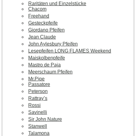
Raritäten und Einzelstücke
Chacom
Freehand
Gesteckpfeife
Giordano Pfeifen
Jean Claude
John Aylesbury Pfeifen
Lesepfeifen LONG FLAMES Weekend
Maiskolbenpfeife
Mastro de Paja
Meerschaum Pfeifen
Mr.Pipe
Passatore
Peterson
Rattray’s
Rossi
Savinelli
Sir John Nature
Stanwell
Talamona