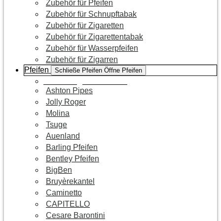
Zubehör für Pfeifen
Zubehör für Schnupftabak
Zubehör für Zigaretten
Zubehör für Zigarettentabak
Zubehör für Wasserpfeifen
Zubehör für Zigarren
Pfeifen
Schließe Pfeifen
Öffne Pfeifen
Zur Kategorie Pfeifen
Ashton Pipes
Jolly Roger
Molina
Tsuge
Auenland
Barling Pfeifen
Bentley Pfeifen
BigBen
Bruyèrekantel
Caminetto
CAPITELLO
Cesare Barontini