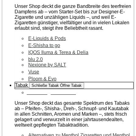
Unser Shop deckt die ganze Bandbreite des teerfreien
Dampfens ab – vom Starter-Set bis zur Designer-E-
Zigarette und unzähligen Liquids –, und weil E-
Zigaretten günstiger, vielfältiger und in vielen Lokalen
erlaubt sind, steigt ihre Beliebtheit rasant.
E-Liquids & Pods
E-Shisha to go
IQOS Iluma & Terea & Delia
blu 2.0
Nexione by SALT
Vuse
Ploom & Evo
Tabak
Schließe Tabak
Öffne Tabak
Zur Kategorie Tabak
Unser Shop deckt das gesamte Spektrum des Tabaks
ab – Pfeifen-, Shisha-, Dreh-, Schnupf- und Kautabak
in allen Schnitten, Aromen und Marken –, stets frisch
gelagert und verwurzelt in einer jahrtausendealten,
weltweit gepflegten Tabaktradition.
Alternativen zu Menthol Zigaretten und Menthol