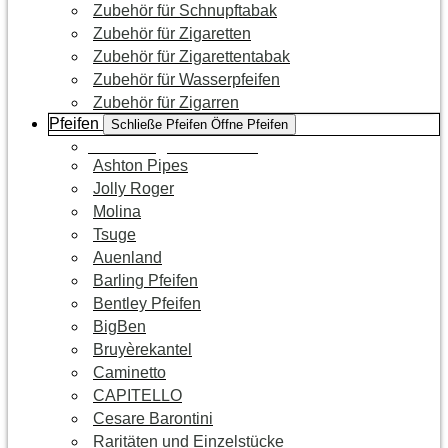
Zubehör für Schnupftabak
Zubehör für Zigaretten
Zubehör für Zigarettentabak
Zubehör für Wasserpfeifen
Zubehör für Zigarren
Pfeifen
Schließe Pfeifen
Öffne Pfeifen
Zur Kategorie Pfeifen
Ashton Pipes
Jolly Roger
Molina
Tsuge
Auenland
Barling Pfeifen
Bentley Pfeifen
BigBen
Bruyèrekantel
Caminetto
CAPITELLO
Cesare Barontini
Raritäten und Einzelstücke