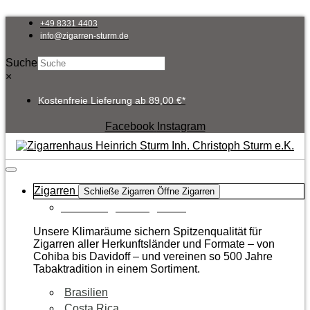
Zum
Inhalt
+49 8331 4403
springen
info@zigarren-sturm.de
Suche
×
Kostenfreie Lieferung ab 89,00 €*
Facebook
Instagram
Zigarren
Schließe Zigarren
Öffne Zigarren
Zur Kategorie Zigarren
Unsere Klimaräume sichern Spitzenqualität für
Zigarren aller Herkunftsländer und Formate – von
Cohiba bis Davidoff – und vereinen so 500 Jahre
Tabaktradition in einem Sortiment.
Brasilien
Costa Rica