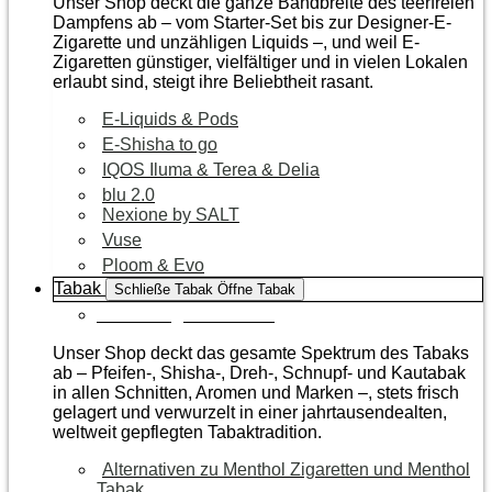
Unser Shop deckt die ganze Bandbreite des teerfreien
Dampfens ab – vom Starter-Set bis zur Designer-E-
Zigarette und unzähligen Liquids –, und weil E-
Zigaretten günstiger, vielfältiger und in vielen Lokalen
erlaubt sind, steigt ihre Beliebtheit rasant.
E-Liquids & Pods
E-Shisha to go
IQOS Iluma & Terea & Delia
blu 2.0
Nexione by SALT
Vuse
Ploom & Evo
Tabak
Schließe Tabak
Öffne Tabak
Zur Kategorie Tabak
Unser Shop deckt das gesamte Spektrum des Tabaks
ab – Pfeifen-, Shisha-, Dreh-, Schnupf- und Kautabak
in allen Schnitten, Aromen und Marken –, stets frisch
gelagert und verwurzelt in einer jahrtausendealten,
weltweit gepflegten Tabaktradition.
Alternativen zu Menthol Zigaretten und Menthol
Tabak