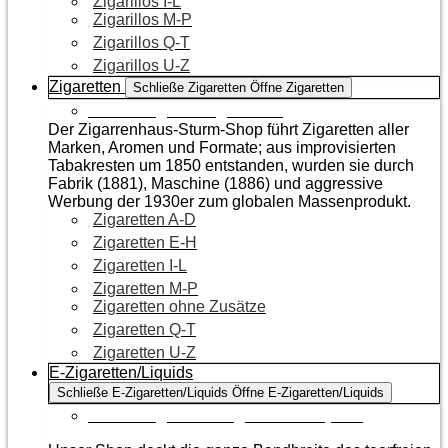
Zigarillos I-L
Zigarillos M-P
Zigarillos Q-T
Zigarillos U-Z
Zigaretten
Schließe Zigaretten
Öffne Zigaretten
Zur Kategorie Zigaretten
Der Zigarrenhaus-Sturm-Shop führt Zigaretten aller
Marken, Aromen und Formate; aus improvisierten
Tabakresten um 1850 entstanden, wurden sie durch
Fabrik (1881), Maschine (1886) und aggressive
Werbung der 1930er zum globalen Massenprodukt.
Zigaretten A-D
Zigaretten E-H
Zigaretten I-L
Zigaretten M-P
Zigaretten ohne Zusätze
Zigaretten Q-T
Zigaretten U-Z
E-Zigaretten/Liquids
Schließe E-Zigaretten/Liquids
Öffne E-Zigaretten/Liquids
Zur Kategorie E-Zigaretten/Liquids