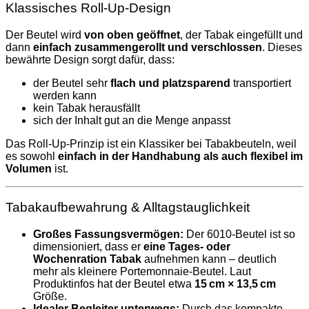
Klassisches Roll‑Up‑Design
Der Beutel wird
von oben geöffnet
, der Tabak eingefüllt und
dann
einfach zusammengerollt und verschlossen
. Dieses
bewährte Design sorgt dafür, dass:
der Beutel sehr
flach und platzsparend
transportiert
werden kann
kein Tabak herausfällt
sich der Inhalt gut an die Menge anpasst
Das Roll‑Up‑Prinzip ist ein Klassiker bei Tabakbeuteln, weil
es sowohl
einfach in der Handhabung als auch flexibel im
Volumen
ist.
Tabakaufbewahrung & Alltagstauglichkeit
Großes Fassungsvermögen:
Der 6010‑Beutel ist so
dimensioniert, dass er
eine Tages‑ oder
Wochenration Tabak
aufnehmen kann – deutlich
mehr als kleinere Portemonnaie‑Beutel. Laut
Produktinfos hat der Beutel etwa
15 cm × 13,5 cm
Größe.
Idealer Begleiter unterwegs:
Durch das kompakte,