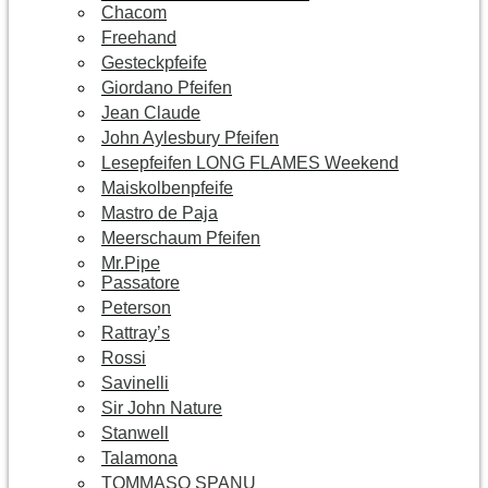
Chacom
Freehand
Gesteckpfeife
Giordano Pfeifen
Jean Claude
John Aylesbury Pfeifen
Lesepfeifen LONG FLAMES Weekend
Maiskolbenpfeife
Mastro de Paja
Meerschaum Pfeifen
Mr.Pipe
Passatore
Peterson
Rattray’s
Rossi
Savinelli
Sir John Nature
Stanwell
Talamona
TOMMASO SPANU