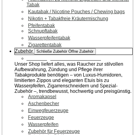
Tabak
Kautabak / Nicotine Pouches / Chewing bags
Nikotin + Tabakfreie Kräutermischung
Pfeifentabak
Schnupftabak
Wasserpfeifentabak
Zigarettentabak
Zubehör
Schließe Zubehör
Öffne Zubehör
Zur Kategorie Raucherzubehör
Unser Shop liefert alles, was Raucher zur stilvollen
Aufbewahrung, Zündung und Pflege ihrer
Tabakprodukte benötigen – von Luxus-Humidoren,
limitierten Zippos und eleganten Etuis bis zu
Wasserpfeifen, Zigarrenschneidern und Spezial-
Zubehör –, trendbewusst, hochwertig und preisgünstig.
Aromakapsel
Aschenbecher
Einwegfeuerzeuge
Feuerzeuge
Wasserpfeifen
Zubehör für Feuerzeuge