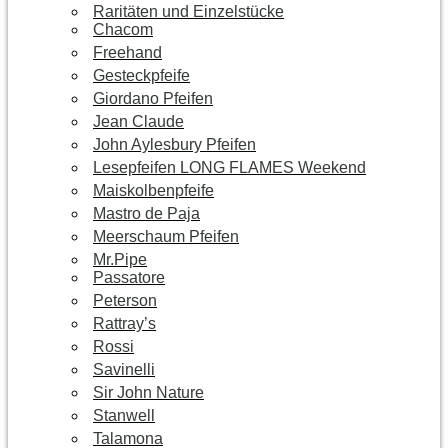
Raritäten und Einzelstücke
Chacom
Freehand
Gesteckpfeife
Giordano Pfeifen
Jean Claude
John Aylesbury Pfeifen
Lesepfeifen LONG FLAMES Weekend
Maiskolbenpfeife
Mastro de Paja
Meerschaum Pfeifen
Mr.Pipe
Passatore
Peterson
Rattray’s
Rossi
Savinelli
Sir John Nature
Stanwell
Talamona