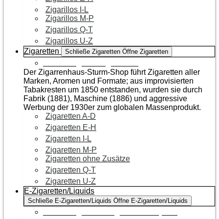
Zigarillos I-L
Zigarillos M-P
Zigarillos Q-T
Zigarillos U-Z
Zigaretten
Schließe Zigaretten
Öffne Zigaretten
Zur Kategorie Zigaretten
Der Zigarrenhaus-Sturm-Shop führt Zigaretten aller
Marken, Aromen und Formate; aus improvisierten
Tabakresten um 1850 entstanden, wurden sie durch
Fabrik (1881), Maschine (1886) und aggressive
Werbung der 1930er zum globalen Massenprodukt.
Zigaretten A-D
Zigaretten E-H
Zigaretten I-L
Zigaretten M-P
Zigaretten ohne Zusätze
Zigaretten Q-T
Zigaretten U-Z
E-Zigaretten/Liquids
Schließe E-Zigaretten/Liquids
Öffne E-Zigaretten/Liquids
Zur Kategorie E-Zigaretten/Liquids