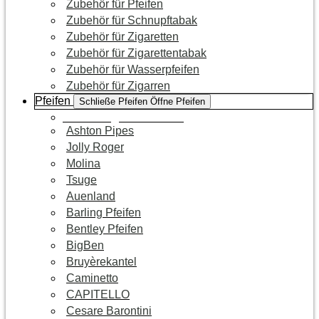
Zubehör für Pfeifen
Zubehör für Schnupftabak
Zubehör für Zigaretten
Zubehör für Zigarettentabak
Zubehör für Wasserpfeifen
Zubehör für Zigarren
Pfeifen
Schließe Pfeifen
Öffne Pfeifen
Zur Kategorie Pfeifen
Ashton Pipes
Jolly Roger
Molina
Tsuge
Auenland
Barling Pfeifen
Bentley Pfeifen
BigBen
Bruyèrekantel
Caminetto
CAPITELLO
Cesare Barontini