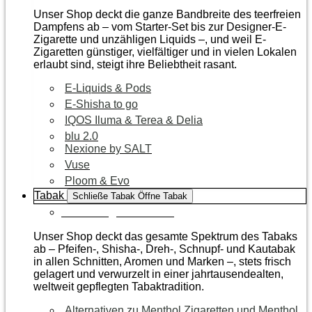
Unser Shop deckt die ganze Bandbreite des teerfreien
Dampfens ab – vom Starter-Set bis zur Designer-E-
Zigarette und unzähligen Liquids –, und weil E-
Zigaretten günstiger, vielfältiger und in vielen Lokalen
erlaubt sind, steigt ihre Beliebtheit rasant.
E-Liquids & Pods
E-Shisha to go
IQOS Iluma & Terea & Delia
blu 2.0
Nexione by SALT
Vuse
Ploom & Evo
Tabak
Schließe Tabak
Öffne Tabak
Zur Kategorie Tabak
Unser Shop deckt das gesamte Spektrum des Tabaks
ab – Pfeifen-, Shisha-, Dreh-, Schnupf- und Kautabak
in allen Schnitten, Aromen und Marken –, stets frisch
gelagert und verwurzelt in einer jahrtausendealten,
weltweit gepflegten Tabaktradition.
Alternativen zu Menthol Zigaretten und Menthol