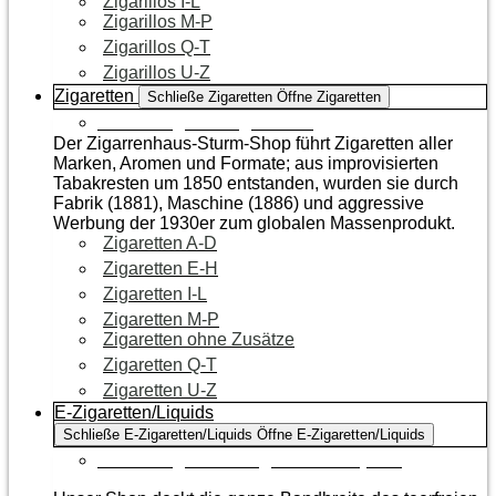
Zigarillos I-L
Zigarillos M-P
Zigarillos Q-T
Zigarillos U-Z
Zigaretten
Schließe Zigaretten
Öffne Zigaretten
Zur Kategorie Zigaretten
Der Zigarrenhaus-Sturm-Shop führt Zigaretten aller
Marken, Aromen und Formate; aus improvisierten
Tabakresten um 1850 entstanden, wurden sie durch
Fabrik (1881), Maschine (1886) und aggressive
Werbung der 1930er zum globalen Massenprodukt.
Zigaretten A-D
Zigaretten E-H
Zigaretten I-L
Zigaretten M-P
Zigaretten ohne Zusätze
Zigaretten Q-T
Zigaretten U-Z
E-Zigaretten/Liquids
Schließe E-Zigaretten/Liquids
Öffne E-Zigaretten/Liquids
Zur Kategorie E-Zigaretten/Liquids