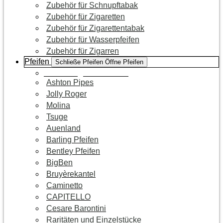
Zubehör für Schnupftabak
Zubehör für Zigaretten
Zubehör für Zigarettentabak
Zubehör für Wasserpfeifen
Zubehör für Zigarren
Pfeifen
Schließe Pfeifen
Öffne Pfeifen
Zur Kategorie Pfeifen
Ashton Pipes
Jolly Roger
Molina
Tsuge
Auenland
Barling Pfeifen
Bentley Pfeifen
BigBen
Bruyèrekantel
Caminetto
CAPITELLO
Cesare Barontini
Raritäten und Einzelstücke