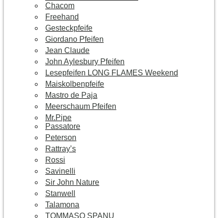
Chacom
Freehand
Gesteckpfeife
Giordano Pfeifen
Jean Claude
John Aylesbury Pfeifen
Lesepfeifen LONG FLAMES Weekend
Maiskolbenpfeife
Mastro de Paja
Meerschaum Pfeifen
Mr.Pipe
Passatore
Peterson
Rattray’s
Rossi
Savinelli
Sir John Nature
Stanwell
Talamona
TOMMASO SPANU