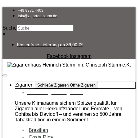
Zum
Inhalt
+49 8331 4403
springen
info@zigarren-sturm.de
Suche
×
Kostenfreie Lieferung ab 89,00 €*
Facebook
Instagram
Zigarren
Schließe Zigarren
Öffne Zigarren
Zur Kategorie Zigarren
Unsere Klimaräume sichern Spitzenqualität für
Zigarren aller Herkunftsländer und Formate – von
Cohiba bis Davidoff – und vereinen so 500 Jahre
Tabaktradition in einem Sortiment.
Brasilien
Costa Rica