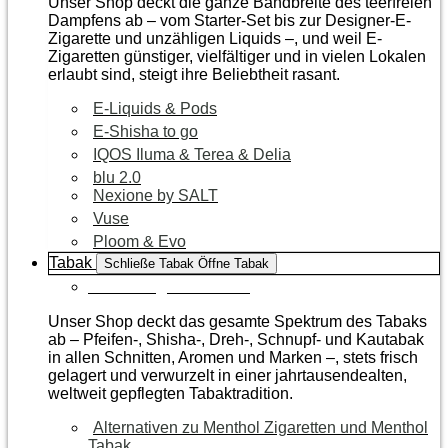
Unser Shop deckt die ganze Bandbreite des teerfreien
Dampfens ab – vom Starter-Set bis zur Designer-E-
Zigarette und unzähligen Liquids –, und weil E-
Zigaretten günstiger, vielfältiger und in vielen Lokalen
erlaubt sind, steigt ihre Beliebtheit rasant.
E-Liquids & Pods
E-Shisha to go
IQOS Iluma & Terea & Delia
blu 2.0
Nexione by SALT
Vuse
Ploom & Evo
Tabak
Schließe Tabak
Öffne Tabak
Zur Kategorie Tabak
Unser Shop deckt das gesamte Spektrum des Tabaks
ab – Pfeifen-, Shisha-, Dreh-, Schnupf- und Kautabak
in allen Schnitten, Aromen und Marken –, stets frisch
gelagert und verwurzelt in einer jahrtausendealten,
weltweit gepflegten Tabaktradition.
Alternativen zu Menthol Zigaretten und Menthol
Tabak