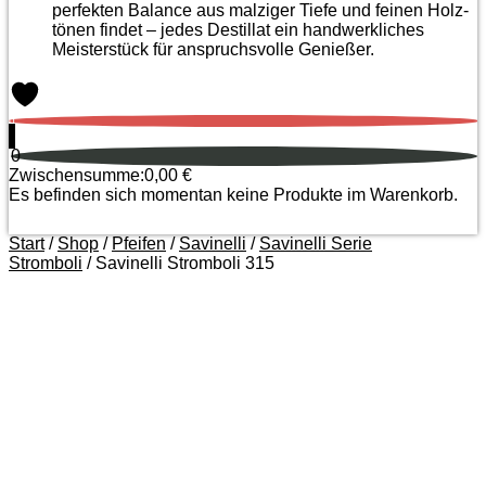
perfekten Balance aus malziger Tiefe und feinen Holz­
tönen findet – jedes Destillat ein handwerkliches
Meister­stück für anspruchsvolle Genießer.
0
0
Zwischensumme:
0,00
€
Es befinden sich momentan keine Produkte im Warenkorb.
Start
/
Shop
/
Pfeifen
/
Savinelli
/
Savinelli Serie
Stromboli
/ Savinelli Stromboli 315
Zoom