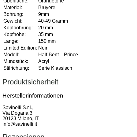
Oberfläche:
Orangetöne
Material:
Bruyere
Bohrung:
9mm
Gewicht:
40-49 Gramm
Kopfbohrung:
20 mm
Kopfhöhe:
35 mm
Länge:
150 mm
Limited Edition:
Nein
Modell:
Half-Bent – Prince
Mundstück:
Acryl
Stilrichtung:
Serie Klassisch
Produktsicherheit
Herstellerinformationen
Savinelli S.r.l.,
Via Dogana 3
20123 Milano, IT
info@savinelli.it
Rezensionen