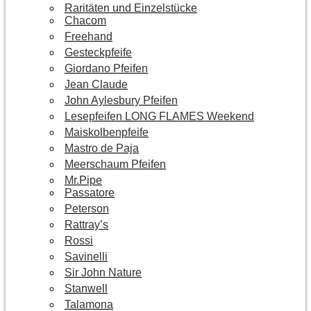
Raritäten und Einzelstücke
Chacom
Freehand
Gesteckpfeife
Giordano Pfeifen
Jean Claude
John Aylesbury Pfeifen
Lesepfeifen LONG FLAMES Weekend
Maiskolbenpfeife
Mastro de Paja
Meerschaum Pfeifen
Mr.Pipe
Passatore
Peterson
Rattray’s
Rossi
Savinelli
Sir John Nature
Stanwell
Talamona