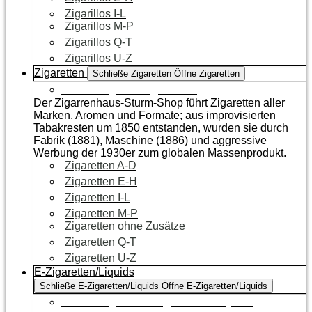
Zigarillos I-L
Zigarillos M-P
Zigarillos Q-T
Zigarillos U-Z
Zigaretten
Schließe Zigaretten
Öffne Zigaretten
Zur Kategorie Zigaretten
Der Zigarrenhaus-Sturm-Shop führt Zigaretten aller
Marken, Aromen und Formate; aus improvisierten
Tabakresten um 1850 entstanden, wurden sie durch
Fabrik (1881), Maschine (1886) und aggressive
Werbung der 1930er zum globalen Massenprodukt.
Zigaretten A-D
Zigaretten E-H
Zigaretten I-L
Zigaretten M-P
Zigaretten ohne Zusätze
Zigaretten Q-T
Zigaretten U-Z
E-Zigaretten/Liquids
Schließe E-Zigaretten/Liquids
Öffne E-Zigaretten/Liquids
Zur Kategorie E-Zigaretten/Liquids