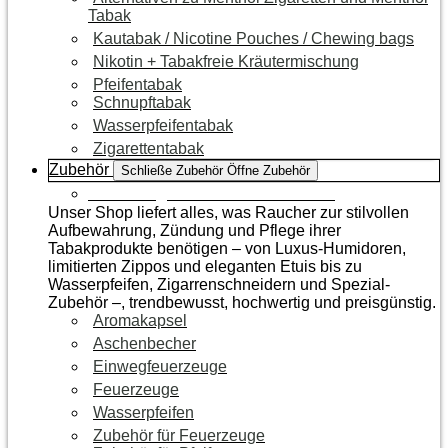
Tabak
Kautabak / Nicotine Pouches / Chewing bags
Nikotin + Tabakfreie Kräutermischung
Pfeifentabak
Schnupftabak
Wasserpfeifentabak
Zigarettentabak
Zubehör
Schließe Zubehör
Öffne Zubehör
Zur Kategorie Raucherzubehör
Unser Shop liefert alles, was Raucher zur stilvollen
Aufbewahrung, Zündung und Pflege ihrer
Tabakprodukte benötigen – von Luxus-Humidoren,
limitierten Zippos und eleganten Etuis bis zu
Wasserpfeifen, Zigarrenschneidern und Spezial-
Zubehör –, trendbewusst, hochwertig und preisgünstig.
Aromakapsel
Aschenbecher
Einwegfeuerzeuge
Feuerzeuge
Wasserpfeifen
Zubehör für Feuerzeuge