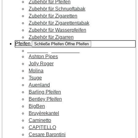
Zubehör für Pfeifen
Zubehör für Schnupftabak
Zubehör für Zigaretten
Zubehör für Zigarettentabak
Zubehör für Wasserpfeifen
Zubehör für Zigarren
Pfeifen
Schließe Pfeifen
Öffne Pfeifen
Zur Kategorie Pfeifen
Ashton Pipes
Jolly Roger
Molina
Tsuge
Auenland
Barling Pfeifen
Bentley Pfeifen
BigBen
Bruyèrekantel
Caminetto
CAPITELLO
Cesare Barontini