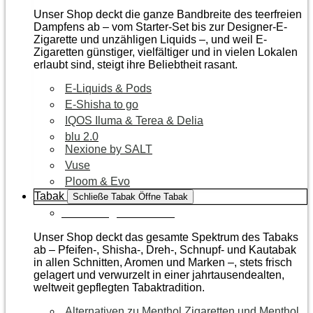
Unser Shop deckt die ganze Bandbreite des teerfreien
Dampfens ab – vom Starter-Set bis zur Designer-E-
Zigarette und unzähligen Liquids –, und weil E-
Zigaretten günstiger, vielfältiger und in vielen Lokalen
erlaubt sind, steigt ihre Beliebtheit rasant.
E-Liquids & Pods
E-Shisha to go
IQOS Iluma & Terea & Delia
blu 2.0
Nexione by SALT
Vuse
Ploom & Evo
Tabak
Schließe Tabak
Öffne Tabak
Zur Kategorie Tabak
Unser Shop deckt das gesamte Spektrum des Tabaks
ab – Pfeifen-, Shisha-, Dreh-, Schnupf- und Kautabak
in allen Schnitten, Aromen und Marken –, stets frisch
gelagert und verwurzelt in einer jahrtausendealten,
weltweit gepflegten Tabaktradition.
Alternativen zu Menthol Zigaretten und Menthol