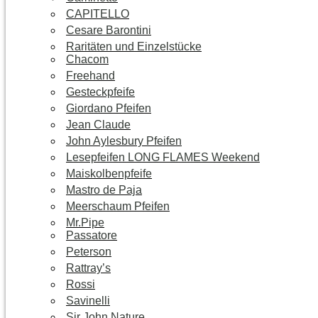
CAPITELLO
Cesare Barontini
Raritäten und Einzelstücke
Chacom
Freehand
Gesteckpfeife
Giordano Pfeifen
Jean Claude
John Aylesbury Pfeifen
Lesepfeifen LONG FLAMES Weekend
Maiskolbenpfeife
Mastro de Paja
Meerschaum Pfeifen
Mr.Pipe
Passatore
Peterson
Rattray’s
Rossi
Savinelli
Sir John Nature