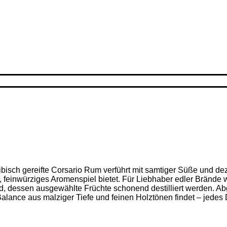
ribisch gereifte Corsario Rum verführt mit samtiger Süße und d
feinwürziges Aromenspiel bietet. Für Liebhaber edler Brände w
nd, dessen ausgewählte Früchte schonend destilliert werden. Ab
alance aus malziger Tiefe und feinen Holz­tönen findet – jedes D