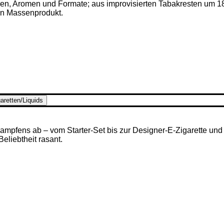
ken, Aromen und Formate; aus improvisierten Tabakresten um 1
en Massenprodukt.
aretten/Liquids
mpfens ab – vom Starter-Set bis zur Designer-E-Zigarette und u
 Beliebtheit rasant.