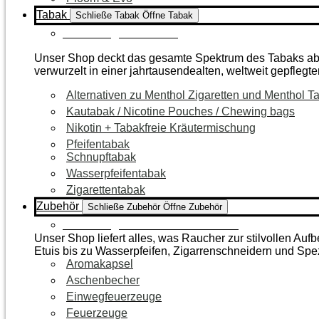
Tabak
Schließe Tabak
Öffne Tabak
Zur Kategorie Tabak
Unser Shop deckt das gesamte Spektrum des Tabaks ab – 
verwurzelt in einer jahrtausendealten, weltweit gepflegte
Alternativen zu Menthol Zigaretten und Menthol T
Kautabak / Nicotine Pouches / Chewing bags
Nikotin + Tabakfreie Kräutermischung
Pfeifentabak
Schnupftabak
Wasserpfeifentabak
Zigarettentabak
Zubehör
Schließe Zubehör
Öffne Zubehör
Zur Kategorie Raucherzubehör
Unser Shop liefert alles, was Raucher zur stilvollen A
Etuis bis zu Wasserpfeifen, Zigarrenschneidern und Spe
Aromakapsel
Aschenbecher
Einwegfeuerzeuge
Feuerzeuge