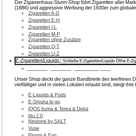
Der Zigarrenhaus-Sturm-Shop führt Zigaretten aller Mar
(1886) und aggressive Werbung der 1930er zum global
Zigaretten A-D
Zigaretten E-H
Zigaretten I-L
Zigaretten M-P
Zigaretten ohne Zusätze
Zigaretten Q-T
Zigaretten U-Z
E-Zigaretten/Liquids
Schließe E-Zigaretten/Liquids
Öffne E-Zig
Zur Kategorie E-Zigaretten/Liquids
Unser Shop deckt die ganze Bandbreite des teerfreien Da
vielfältiger und in vielen Lokalen erlaubt sind, steigt ihre
E-Liquids & Pods
E-Shisha to go
IQOS Iluma & Terea & Delia
blu 2.0
Nexione by SALT
Vuse
Ploom & Evo