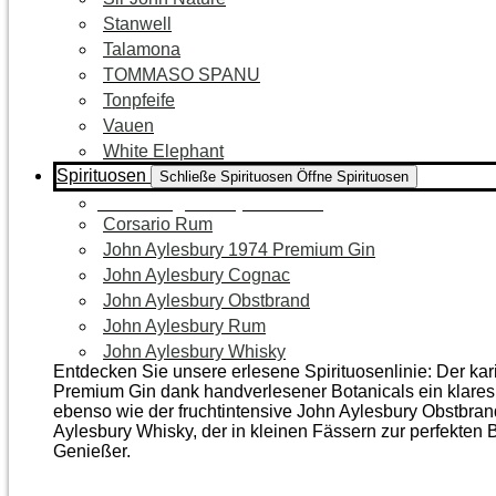
Stanwell
Talamona
TOMMASO SPANU
Tonpfeife
Vauen
White Elephant
Spirituosen
Schließe Spirituosen
Öffne Spirituosen
Zur Kategorie Spirituosen
Corsario Rum
John Aylesbury 1974 Premium Gin
John Aylesbury Cognac
John Aylesbury Obstbrand
John Aylesbury Rum
John Aylesbury Whisky
Entdecken Sie unsere erlesene Spirituosenlinie: Der ka
Premium Gin dank handverlesener Botanicals ein klares, 
ebenso wie der frucht­intensive John Aylesbury Obstbra
Aylesbury Whisky, der in kleinen Fässern zur perfekten B
Genießer.