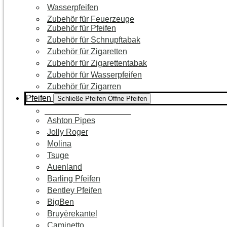
Wasserpfeifen
Zubehör für Feuerzeuge
Zubehör für Pfeifen
Zubehör für Schnupftabak
Zubehör für Zigaretten
Zubehör für Zigarettentabak
Zubehör für Wasserpfeifen
Zubehör für Zigarren
Pfeifen
Schließe Pfeifen
Öffne Pfeifen
Zur Kategorie Pfeifen
Ashton Pipes
Jolly Roger
Molina
Tsuge
Auenland
Barling Pfeifen
Bentley Pfeifen
BigBen
Bruyèrekantel
Caminetto