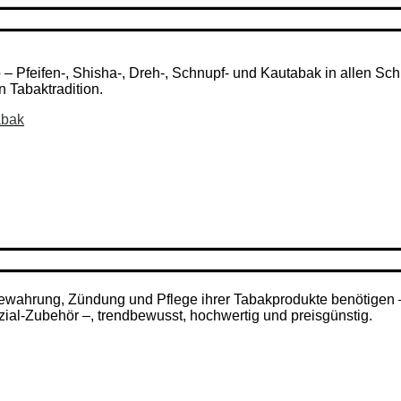
Pfeifen-, Shisha-, Dreh-, Schnupf- und Kautabak in allen Schni
n Tabaktradition.
abak
ufbewahrung, Zündung und Pflege ihrer Tabakprodukte benötigen
zial-Zubehör –, trendbewusst, hochwertig und preisgünstig.