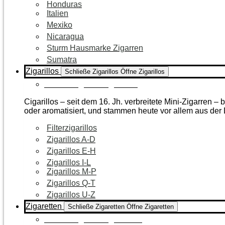
Honduras
Italien
Mexiko
Nicaragua
Sturm Hausmarke Zigarren
Sumatra
Zigarillos
Schließe Zigarillos
Öffne Zigarillos
Zur Kategorie Zigarillos
Cigarillos – seit dem 16. Jh. verbreitete Mini-Zigarren 
oder aromatisiert, und stammen heute vor allem aus de
Filterzigarillos
Zigarillos A-D
Zigarillos E-H
Zigarillos I-L
Zigarillos M-P
Zigarillos Q-T
Zigarillos U-Z
Zigaretten
Schließe Zigaretten
Öffne Zigaretten
Zur Kategorie Zigaretten