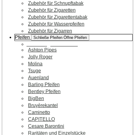
Zubehör für Schnupftabak
Zubehör für Zigaretten
Zubehör für Zigarettentabak
Zubehör für Wasserpfeifen
Zubehör für Zigarren
Pfeifen
Schließe Pfeifen
Öffne Pfeifen
Zur Kategorie Pfeifen
Ashton Pipes
Jolly Roger
Molina
Tsuge
Auenland
Barling Pfeifen
Bentley Pfeifen
BigBen
Bruyèrekantel
Caminetto
CAPITELLO
Cesare Barontini
Raritäten und Einzelstücke