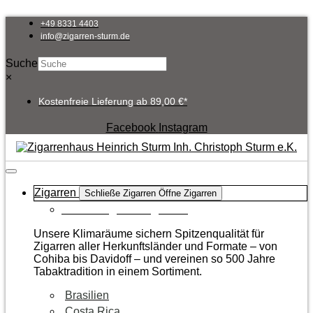
Zum
Inhalt
+49 8331 4403
springen
info@zigarren-sturm.de
Suche
×
Kostenfreie Lieferung ab 89,00 €*
Facebook
Instagram
Zigarren
Schließe Zigarren
Öffne Zigarren
Zur Kategorie Zigarren
Unsere Klimaräume sichern Spitzenqualität für
Zigarren aller Herkunftsländer und Formate – von
Cohiba bis Davidoff – und vereinen so 500 Jahre
Tabaktradition in einem Sortiment.
Brasilien
Costa Rica