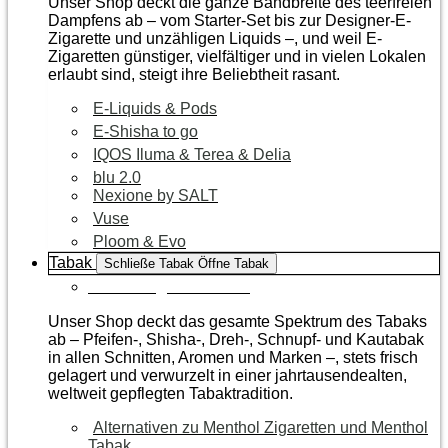
Unser Shop deckt die ganze Bandbreite des teerfreien
Dampfens ab – vom Starter-Set bis zur Designer-E-
Zigarette und unzähligen Liquids –, und weil E-
Zigaretten günstiger, vielfältiger und in vielen Lokalen
erlaubt sind, steigt ihre Beliebtheit rasant.
E-Liquids & Pods
E-Shisha to go
IQOS Iluma & Terea & Delia
blu 2.0
Nexione by SALT
Vuse
Ploom & Evo
Tabak
Schließe Tabak
Öffne Tabak
Zur Kategorie Tabak
Unser Shop deckt das gesamte Spektrum des Tabaks
ab – Pfeifen-, Shisha-, Dreh-, Schnupf- und Kautabak
in allen Schnitten, Aromen und Marken –, stets frisch
gelagert und verwurzelt in einer jahrtausendealten,
weltweit gepflegten Tabaktradition.
Alternativen zu Menthol Zigaretten und Menthol
Tabak