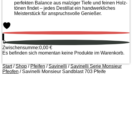
perfekten Balance aus malziger Tiefe und feinen Holz­
tönen findet – jedes Destillat ein handwerkliches
Meister­stück für anspruchsvolle Genießer.
0
0
Zwischensumme:
0,00
€
Es befinden sich momentan keine Produkte im Warenkorb.
Start
/
Shop
/
Pfeifen
/
Savinelli
/
Savinelli Serie Monsieur
Pfeofen
/ Savinelli Monsieur Sandblast 703 Pfeife
Zoom