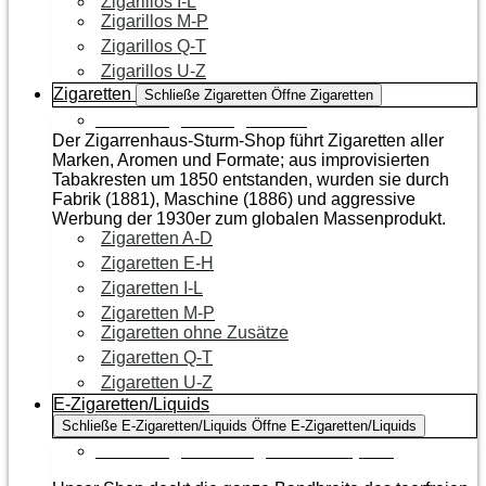
Zigarillos I-L
Zigarillos M-P
Zigarillos Q-T
Zigarillos U-Z
Zigaretten
Schließe Zigaretten
Öffne Zigaretten
Zur Kategorie Zigaretten
Der Zigarrenhaus-Sturm-Shop führt Zigaretten aller
Marken, Aromen und Formate; aus improvisierten
Tabakresten um 1850 entstanden, wurden sie durch
Fabrik (1881), Maschine (1886) und aggressive
Werbung der 1930er zum globalen Massenprodukt.
Zigaretten A-D
Zigaretten E-H
Zigaretten I-L
Zigaretten M-P
Zigaretten ohne Zusätze
Zigaretten Q-T
Zigaretten U-Z
E-Zigaretten/Liquids
Schließe E-Zigaretten/Liquids
Öffne E-Zigaretten/Liquids
Zur Kategorie E-Zigaretten/Liquids