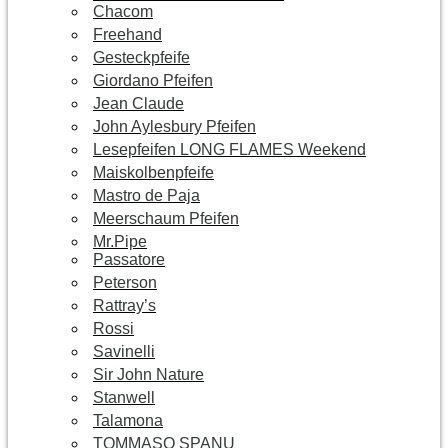
Chacom
Freehand
Gesteckpfeife
Giordano Pfeifen
Jean Claude
John Aylesbury Pfeifen
Lesepfeifen LONG FLAMES Weekend
Maiskolbenpfeife
Mastro de Paja
Meerschaum Pfeifen
Mr.Pipe
Passatore
Peterson
Rattray’s
Rossi
Savinelli
Sir John Nature
Stanwell
Talamona
TOMMASO SPANU