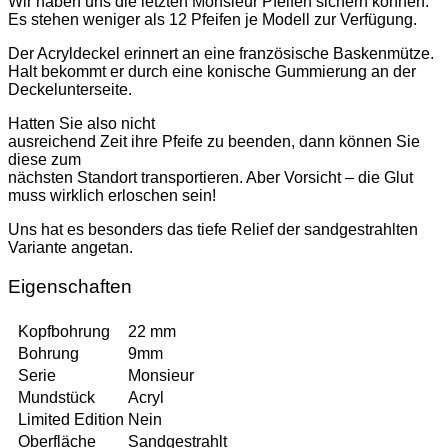
Wir haben uns die letzten Monsieur Pfeifen sichern können.
Es stehen weniger als 12 Pfeifen je Modell zur Verfügung.
Der Acryldeckel erinnert an eine französische Baskenmütze.
Halt bekommt er durch eine konische Gummierung an der
Deckelunterseite.
Hatten Sie also nicht
ausreichend Zeit ihre Pfeife zu beenden, dann können Sie
diese zum
nächsten Standort transportieren. Aber Vorsicht –
die Glut
muss wirklich erloschen sein!
Uns hat es besonders das tiefe Relief der sandgestrahlten
Variante angetan.
Eigenschaften
Kopfbohrung
22 mm
Bohrung
9mm
Serie
Monsieur
Mundstück
Acryl
Limited Edition
Nein
Oberfläche
Sandgestrahlt