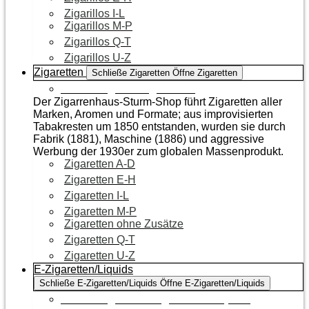
Zigarillos I-L
Zigarillos M-P
Zigarillos Q-T
Zigarillos U-Z
Zigaretten
Schließe Zigaretten
Öffne Zigaretten
Zur Kategorie Zigaretten
Der Zigarrenhaus-Sturm-Shop führt Zigaretten aller
Marken, Aromen und Formate; aus improvisierten
Tabakresten um 1850 entstanden, wurden sie durch
Fabrik (1881), Maschine (1886) und aggressive
Werbung der 1930er zum globalen Massenprodukt.
Zigaretten A-D
Zigaretten E-H
Zigaretten I-L
Zigaretten M-P
Zigaretten ohne Zusätze
Zigaretten Q-T
Zigaretten U-Z
E-Zigaretten/Liquids
Schließe E-Zigaretten/Liquids
Öffne E-Zigaretten/Liquids
Zur Kategorie E-Zigaretten/Liquids