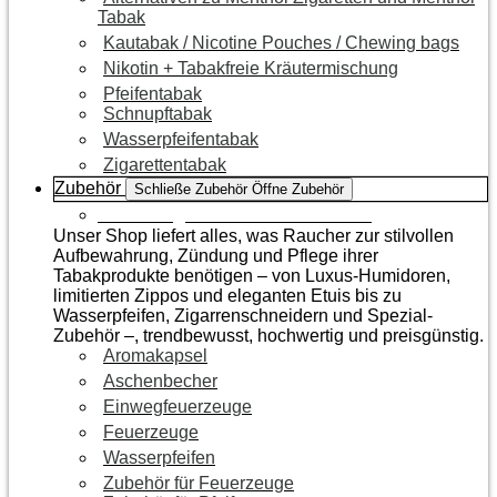
Tabak
Kautabak / Nicotine Pouches / Chewing bags
Nikotin + Tabakfreie Kräutermischung
Pfeifentabak
Schnupftabak
Wasserpfeifentabak
Zigarettentabak
Zubehör
Schließe Zubehör
Öffne Zubehör
Zur Kategorie Raucherzubehör
Unser Shop liefert alles, was Raucher zur stilvollen
Aufbewahrung, Zündung und Pflege ihrer
Tabakprodukte benötigen – von Luxus-Humidoren,
limitierten Zippos und eleganten Etuis bis zu
Wasserpfeifen, Zigarrenschneidern und Spezial-
Zubehör –, trendbewusst, hochwertig und preisgünstig.
Aromakapsel
Aschenbecher
Einwegfeuerzeuge
Feuerzeuge
Wasserpfeifen
Zubehör für Feuerzeuge