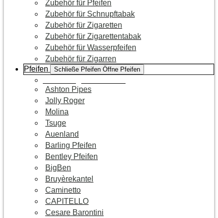
Zubehör für Pfeifen
Zubehör für Schnupftabak
Zubehör für Zigaretten
Zubehör für Zigarettentabak
Zubehör für Wasserpfeifen
Zubehör für Zigarren
Pfeifen
Schließe Pfeifen
Öffne Pfeifen
Zur Kategorie Pfeifen
Ashton Pipes
Jolly Roger
Molina
Tsuge
Auenland
Barling Pfeifen
Bentley Pfeifen
BigBen
Bruyèrekantel
Caminetto
CAPITELLO
Cesare Barontini