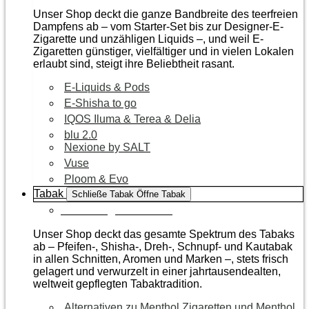
Unser Shop deckt die ganze Bandbreite des teerfreien
Dampfens ab – vom Starter-Set bis zur Designer-E-
Zigarette und unzähligen Liquids –, und weil E-
Zigaretten günstiger, vielfältiger und in vielen Lokalen
erlaubt sind, steigt ihre Beliebtheit rasant.
E-Liquids & Pods
E-Shisha to go
IQOS Iluma & Terea & Delia
blu 2.0
Nexione by SALT
Vuse
Ploom & Evo
Tabak
Schließe Tabak
Öffne Tabak
Zur Kategorie Tabak
Unser Shop deckt das gesamte Spektrum des Tabaks
ab – Pfeifen-, Shisha-, Dreh-, Schnupf- und Kautabak
in allen Schnitten, Aromen und Marken –, stets frisch
gelagert und verwurzelt in einer jahrtausendealten,
weltweit gepflegten Tabaktradition.
Alternativen zu Menthol Zigaretten und Menthol