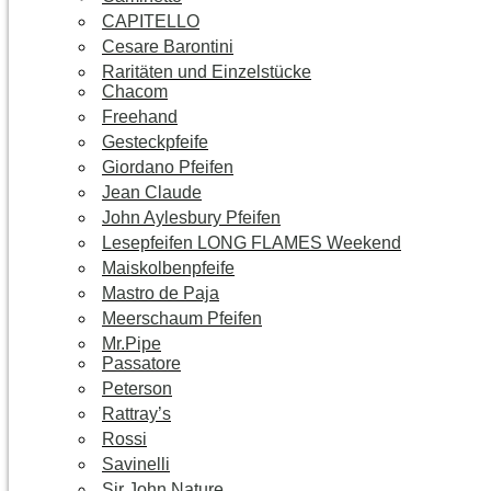
CAPITELLO
Cesare Barontini
Raritäten und Einzelstücke
Chacom
Freehand
Gesteckpfeife
Giordano Pfeifen
Jean Claude
John Aylesbury Pfeifen
Lesepfeifen LONG FLAMES Weekend
Maiskolbenpfeife
Mastro de Paja
Meerschaum Pfeifen
Mr.Pipe
Passatore
Peterson
Rattray’s
Rossi
Savinelli
Sir John Nature