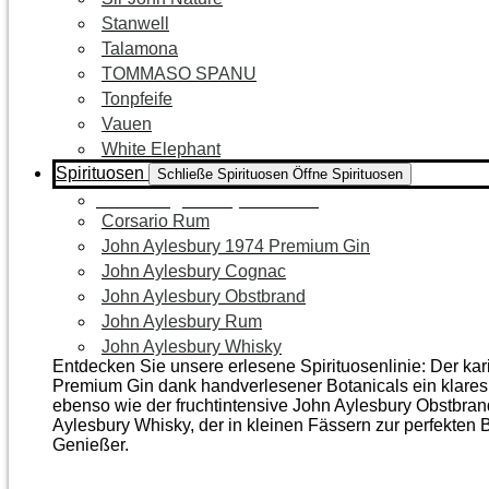
Stanwell
Talamona
TOMMASO SPANU
Tonpfeife
Vauen
White Elephant
Spirituosen
Schließe Spirituosen
Öffne Spirituosen
Zur Kategorie Spirituosen
Corsario Rum
John Aylesbury 1974 Premium Gin
John Aylesbury Cognac
John Aylesbury Obstbrand
John Aylesbury Rum
John Aylesbury Whisky
Entdecken Sie unsere erlesene Spirituosenlinie: Der ka
Premium Gin dank handverlesener Botanicals ein klares, 
ebenso wie der frucht­intensive John Aylesbury Obstbra
Aylesbury Whisky, der in kleinen Fässern zur perfekten B
Genießer.