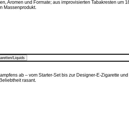
ken, Aromen und Formate; aus improvisierten Tabakresten um 1
en Massenprodukt.
aretten/Liquids
mpfens ab – vom Starter-Set bis zur Designer-E-Zigarette und u
 Beliebtheit rasant.