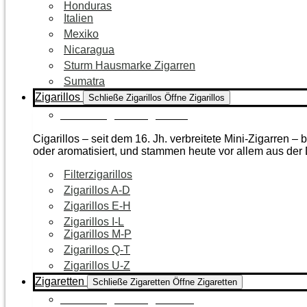
Honduras
Italien
Mexiko
Nicaragua
Sturm Hausmarke Zigarren
Sumatra
Zigarillos
Schließe Zigarillos
Öffne Zigarillos
Zur Kategorie Zigarillos
Cigarillos – seit dem 16. Jh. verbreitete Mini-Zigarren 
oder aromatisiert, und stammen heute vor allem aus de
Filterzigarillos
Zigarillos A-D
Zigarillos E-H
Zigarillos I-L
Zigarillos M-P
Zigarillos Q-T
Zigarillos U-Z
Zigaretten
Schließe Zigaretten
Öffne Zigaretten
Zur Kategorie Zigaretten