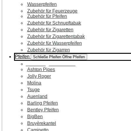
Wasserpfeifen
Zubehör für Feuerzeuge
Zubehör für Pfeifen
Zubehör für Schnupftabak
Zubehör für Zigaretten
Zubehör für Zigarettentabak
Zubehör für Wasserpfeifen
Zubehör für Zigarren
Pfeifen
Schließe Pfeifen
Öffne Pfeifen
Zur Kategorie Pfeifen
Ashton Pipes
Jolly Roger
Molina
Tsuge
Auenland
Barling Pfeifen
Bentley Pfeifen
BigBen
Bruyèrekantel
Caminetto