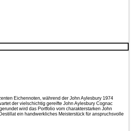
ezenten Eichen­noten, während der John Aylesbury 1974
artet der vielschichtig gereifte John Aylesbury Cognac
gerundet wird das Portfolio vom charakterstarken John
estillat ein handwerkliches Meister­stück für anspruchsvolle