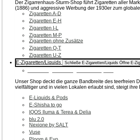
Der Zigarrenhaus-Sturm-Shop führt Zigaretten aller Mar
(1886) und aggressive Werbung der 1930er zum global
Zigaretten A-D
Zigaretten E-H
Zigaretten I-L
Zigaretten M-P
Zigaretten ohne Zusätze
Zigaretten Q-T
Zigaretten U-Z
E-Zigaretten/Liquids
Schließe E-Zigaretten/Liquids
Öffne E-Zig
Zur Kategorie E-Zigaretten/Liquids
Unser Shop deckt die ganze Bandbreite des teerfreien Da
vielfältiger und in vielen Lokalen erlaubt sind, steigt ihre
E-Liquids & Pods
E-Shisha to go
IQOS Iluma & Terea & Delia
blu 2.0
Nexione by SALT
Vuse
Ploom & Evo