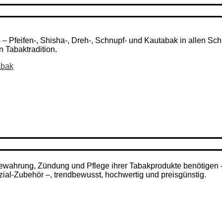
Pfeifen-, Shisha-, Dreh-, Schnupf- und Kautabak in allen Schni
n Tabaktradition.
abak
ufbewahrung, Zündung und Pflege ihrer Tabakprodukte benötigen
zial-Zubehör –, trendbewusst, hochwertig und preisgünstig.