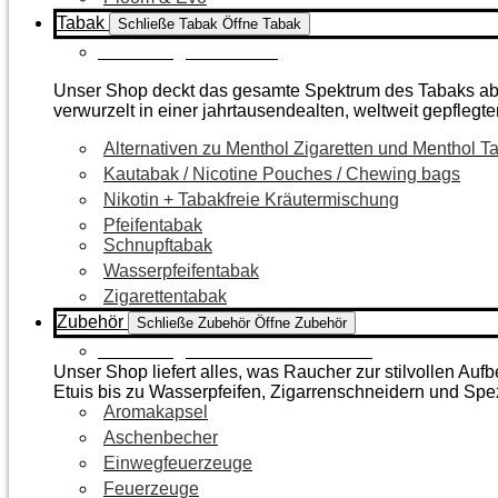
Tabak
Schließe Tabak
Öffne Tabak
Zur Kategorie Tabak
Unser Shop deckt das gesamte Spektrum des Tabaks ab – 
verwurzelt in einer jahrtausendealten, weltweit gepflegte
Alternativen zu Menthol Zigaretten und Menthol T
Kautabak / Nicotine Pouches / Chewing bags
Nikotin + Tabakfreie Kräutermischung
Pfeifentabak
Schnupftabak
Wasserpfeifentabak
Zigarettentabak
Zubehör
Schließe Zubehör
Öffne Zubehör
Zur Kategorie Raucherzubehör
Unser Shop liefert alles, was Raucher zur stilvollen A
Etuis bis zu Wasserpfeifen, Zigarrenschneidern und Spe
Aromakapsel
Aschenbecher
Einwegfeuerzeuge
Feuerzeuge