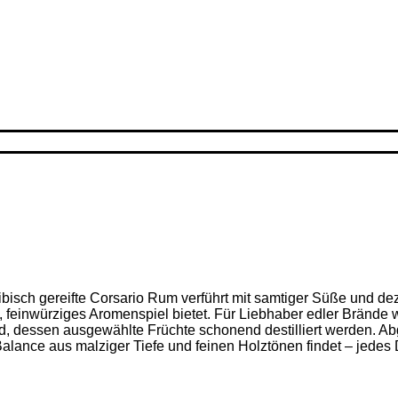
ribisch gereifte Corsario Rum verführt mit samtiger Süße und d
feinwürziges Aromenspiel bietet. Für Liebhaber edler Brände w
nd, dessen ausgewählte Früchte schonend destilliert werden. Ab
alance aus malziger Tiefe und feinen Holz­tönen findet – jedes D