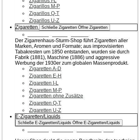
Zigarillos I-L
Zigarillos M-P
Zigarillos Q-T
Zigarillos U-Z
Zigaretten
Schließe Zigaretten
Öffne Zigaretten
Zur Kategorie Zigaretten
Der Zigarrenhaus-Sturm-Shop führt Zigaretten aller
Marken, Aromen und Formate; aus improvisierten
Tabakresten um 1850 entstanden, wurden sie durch
Fabrik (1881), Maschine (1886) und aggressive
Werbung der 1930er zum globalen Massenprodukt.
Zigaretten A-D
Zigaretten E-H
Zigaretten I-L
Zigaretten M-P
Zigaretten ohne Zusätze
Zigaretten Q-T
Zigaretten U-Z
E-Zigaretten/Liquids
Schließe E-Zigaretten/Liquids
Öffne E-Zigaretten/Liquids
Zur Kategorie E-Zigaretten/Liquids