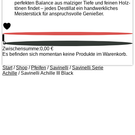
perfekten Balance aus malziger Tiefe und feinen Holz­
tönen findet – jedes Destillat ein handwerkliches
Meister­stück für anspruchsvolle Genießer.
0
0
Zwischensumme:
0,00
€
Es befinden sich momentan keine Produkte im Warenkorb.
Start
/
Shop
/
Pfeifen
/
Savinelli
/
Savinelli Serie
Achille
/ Savinelli Achille III Black
Zoom