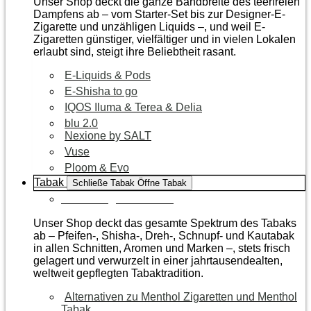
Unser Shop deckt die ganze Bandbreite des teerfreien
Dampfens ab – vom Starter-Set bis zur Designer-E-
Zigarette und unzähligen Liquids –, und weil E-
Zigaretten günstiger, vielfältiger und in vielen Lokalen
erlaubt sind, steigt ihre Beliebtheit rasant.
E-Liquids & Pods
E-Shisha to go
IQOS Iluma & Terea & Delia
blu 2.0
Nexione by SALT
Vuse
Ploom & Evo
Tabak
Schließe Tabak
Öffne Tabak
Zur Kategorie Tabak
Unser Shop deckt das gesamte Spektrum des Tabaks
ab – Pfeifen-, Shisha-, Dreh-, Schnupf- und Kautabak
in allen Schnitten, Aromen und Marken –, stets frisch
gelagert und verwurzelt in einer jahrtausendealten,
weltweit gepflegten Tabaktradition.
Alternativen zu Menthol Zigaretten und Menthol
Tabak