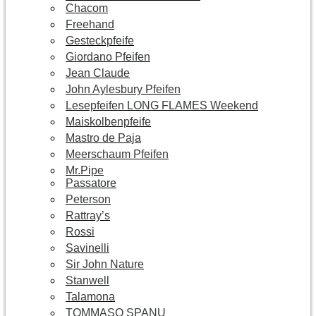
Chacom
Freehand
Gesteckpfeife
Giordano Pfeifen
Jean Claude
John Aylesbury Pfeifen
Lesepfeifen LONG FLAMES Weekend
Maiskolbenpfeife
Mastro de Paja
Meerschaum Pfeifen
Mr.Pipe
Passatore
Peterson
Rattray’s
Rossi
Savinelli
Sir John Nature
Stanwell
Talamona
TOMMASO SPANU