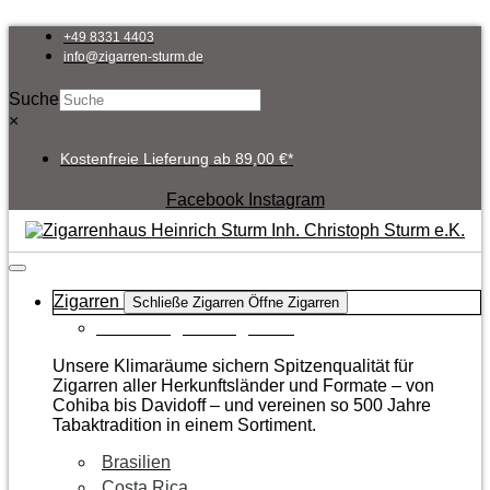
Zum
Inhalt
+49 8331 4403
springen
info@zigarren-sturm.de
Suche
×
Kostenfreie Lieferung ab 89,00 €*
Facebook
Instagram
Zigarren
Schließe Zigarren
Öffne Zigarren
Zur Kategorie Zigarren
Unsere Klimaräume sichern Spitzenqualität für
Zigarren aller Herkunftsländer und Formate – von
Cohiba bis Davidoff – und vereinen so 500 Jahre
Tabaktradition in einem Sortiment.
Brasilien
Costa Rica