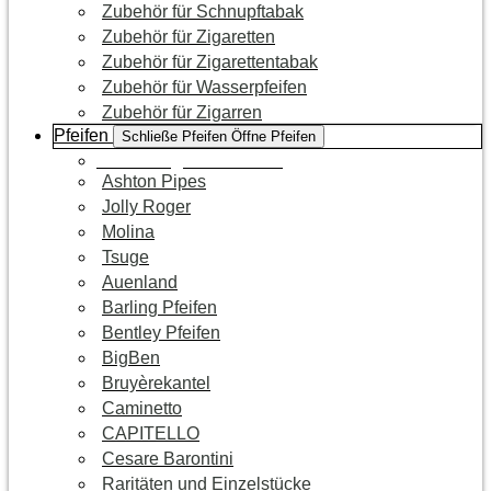
Zubehör für Schnupftabak
Zubehör für Zigaretten
Zubehör für Zigarettentabak
Zubehör für Wasserpfeifen
Zubehör für Zigarren
Pfeifen
Schließe Pfeifen
Öffne Pfeifen
Zur Kategorie Pfeifen
Ashton Pipes
Jolly Roger
Molina
Tsuge
Auenland
Barling Pfeifen
Bentley Pfeifen
BigBen
Bruyèrekantel
Caminetto
CAPITELLO
Cesare Barontini
Raritäten und Einzelstücke