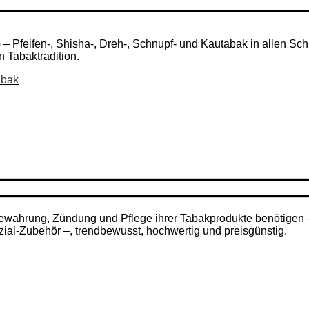
Pfeifen-, Shisha-, Dreh-, Schnupf- und Kautabak in allen Schni
n Tabaktradition.
abak
ufbewahrung, Zündung und Pflege ihrer Tabakprodukte benötigen
zial-Zubehör –, trendbewusst, hochwertig und preisgünstig.