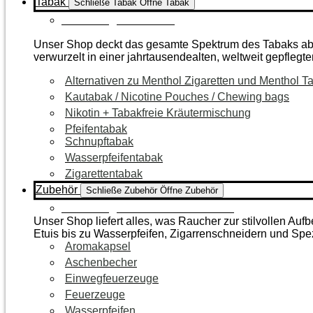
Tabak
Schließe Tabak
Öffne Tabak
Zur Kategorie Tabak
Unser Shop deckt das gesamte Spektrum des Tabaks ab – 
verwurzelt in einer jahrtausendealten, weltweit gepflegte
Alternativen zu Menthol Zigaretten und Menthol T
Kautabak / Nicotine Pouches / Chewing bags
Nikotin + Tabakfreie Kräutermischung
Pfeifentabak
Schnupftabak
Wasserpfeifentabak
Zigarettentabak
Zubehör
Schließe Zubehör
Öffne Zubehör
Zur Kategorie Raucherzubehör
Unser Shop liefert alles, was Raucher zur stilvollen A
Etuis bis zu Wasserpfeifen, Zigarrenschneidern und Spe
Aromakapsel
Aschenbecher
Einwegfeuerzeuge
Feuerzeuge
Wasserpfeifen