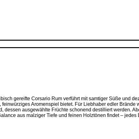
ribisch gereifte Corsario Rum verführt mit samtiger Süße und d
feinwürziges Aromenspiel bietet. Für Liebhaber edler Brände w
nd, dessen ausgewählte Früchte schonend destilliert werden. Ab
alance aus malziger Tiefe und feinen Holz­tönen findet – jedes D