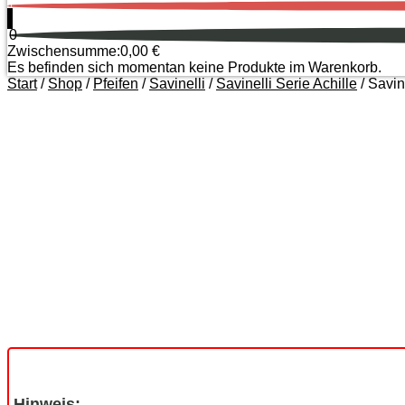
0
0
Zwischensumme:
0,00
€
Es befinden sich momentan keine Produkte im Warenkorb.
Start
/
Shop
/
Pfeifen
/
Savinelli
/
Savinelli Serie Achille
/ Savine
Zoom
Hinweis: