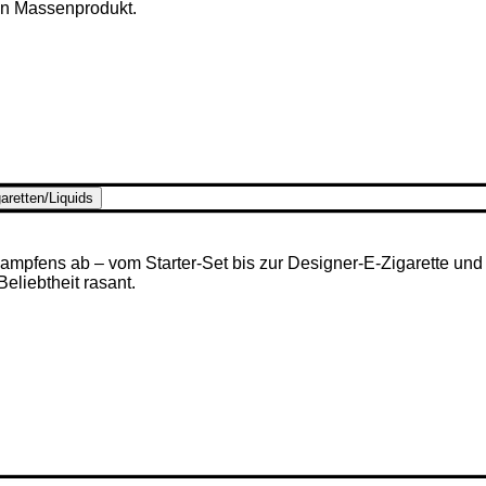
en Massenprodukt.
aretten/Liquids
mpfens ab – vom Starter-Set bis zur Designer-E-Zigarette und u
 Beliebtheit rasant.