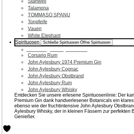
Stanwell
Talamona
TOMMASO SPANU
Tonpfeife
Vauen
White Elephant
Spirituosen
Schließe Spirituosen
Öffne Spirituosen
Zur Kategorie Spirituosen
Corsario Rum
John Aylesbury 1974 Premium Gin
John Aylesbury Cognac
John Aylesbury Obstbrand
John Aylesbury Rum
John Aylesbury Whisky
Entdecken Sie unsere erlesene Spirituosenlinie: Der ka
Premium Gin dank handverlesener Botanicals ein klares, 
ebenso wie der frucht­intensive John Aylesbury Obstbra
Aylesbury Whisky, der in kleinen Fässern zur perfekten B
Genießer.