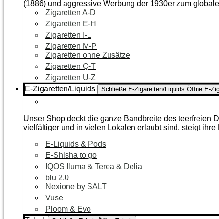
(1886) und aggressive Werbung der 1930er zum global
Zigaretten A-D
Zigaretten E-H
Zigaretten I-L
Zigaretten M-P
Zigaretten ohne Zusätze
Zigaretten Q-T
Zigaretten U-Z
E-Zigaretten/Liquids
Schließe E-Zigaretten/Liquids
Öffne E-Zig
Zur Kategorie E-Zigaretten/Liquids
Unser Shop deckt die ganze Bandbreite des teerfreien Da
vielfältiger und in vielen Lokalen erlaubt sind, steigt ihre
E-Liquids & Pods
E-Shisha to go
IQOS Iluma & Terea & Delia
blu 2.0
Nexione by SALT
Vuse
Ploom & Evo