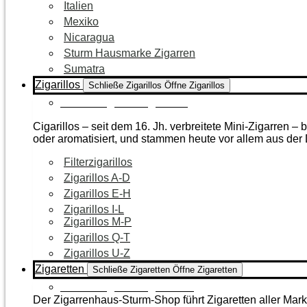
Italien
Mexiko
Nicaragua
Sturm Hausmarke Zigarren
Sumatra
Zigarillos
Schließe Zigarillos
Öffne Zigarillos
Zur Kategorie Zigarillos
Cigarillos – seit dem 16. Jh. verbreitete Mini-Zigarren 
oder aromatisiert, und stammen heute vor allem aus de
Filterzigarillos
Zigarillos A-D
Zigarillos E-H
Zigarillos I-L
Zigarillos M-P
Zigarillos Q-T
Zigarillos U-Z
Zigaretten
Schließe Zigaretten
Öffne Zigaretten
Zur Kategorie Zigaretten
Der Zigarrenhaus-Sturm-Shop führt Zigaretten aller Mar