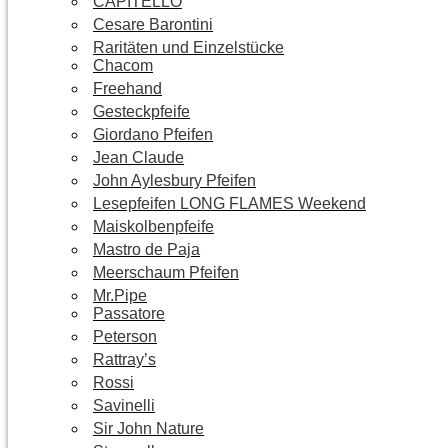
CAPITELLO
Cesare Barontini
Raritäten und Einzelstücke
Chacom
Freehand
Gesteckpfeife
Giordano Pfeifen
Jean Claude
John Aylesbury Pfeifen
Lesepfeifen LONG FLAMES Weekend
Maiskolbenpfeife
Mastro de Paja
Meerschaum Pfeifen
Mr.Pipe
Passatore
Peterson
Rattray’s
Rossi
Savinelli
Sir John Nature