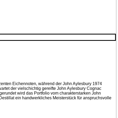
ezenten Eichen­noten, während der John Aylesbury 1974
artet der vielschichtig gereifte John Aylesbury Cognac
gerundet wird das Portfolio vom charakterstarken John
estillat ein handwerkliches Meister­stück für anspruchsvolle