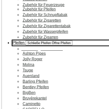
Zubehör für Feuerzeuge
Zubehör für Pfeifen
Zubehör für Schnupftabak
Zubehör für Zigaretten
Zubehör für Zigarettentabak
Zubehör für Wasserpfeifen
Zubehör für Zigarren
Pfeifen
Schließe Pfeifen
Öffne Pfeifen
Zur Kategorie Pfeifen
Ashton Pipes
Jolly Roger
Molina
Tsuge
Auenland
Barling Pfeifen
Bentley Pfeifen
BigBen
Bruyèrekantel
Caminetto