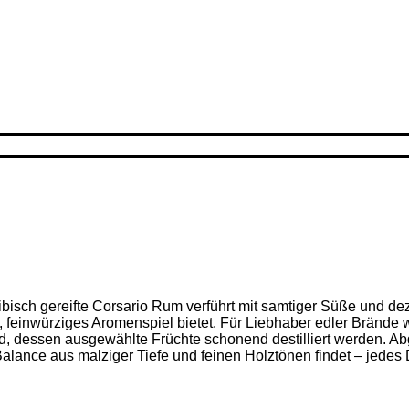
ribisch gereifte Corsario Rum verführt mit samtiger Süße und d
feinwürziges Aromenspiel bietet. Für Liebhaber edler Brände w
nd, dessen ausgewählte Früchte schonend destilliert werden. Ab
alance aus malziger Tiefe und feinen Holz­tönen findet – jedes D