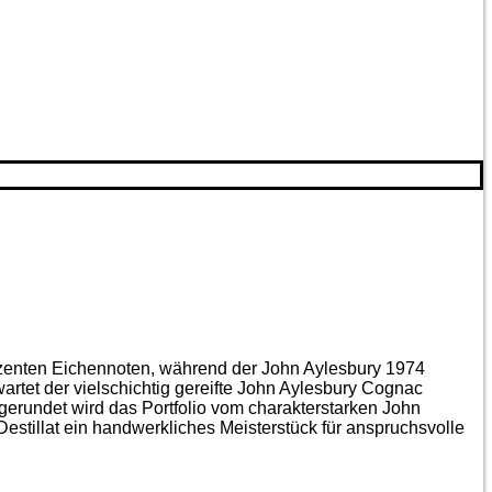
ezenten Eichen­noten, während der John Aylesbury 1974
artet der vielschichtig gereifte John Aylesbury Cognac
gerundet wird das Portfolio vom charakterstarken John
estillat ein handwerkliches Meister­stück für anspruchsvolle