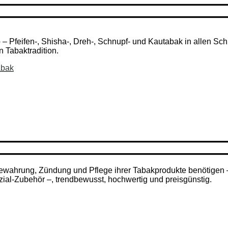
Pfeifen-, Shisha-, Dreh-, Schnupf- und Kautabak in allen Schni
n Tabaktradition.
abak
ufbewahrung, Zündung und Pflege ihrer Tabakprodukte benötigen
zial-Zubehör –, trendbewusst, hochwertig und preisgünstig.