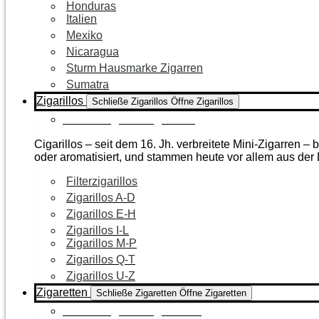
Honduras
Italien
Mexiko
Nicaragua
Sturm Hausmarke Zigarren
Sumatra
Zigarillos
Schließe Zigarillos
Öffne Zigarillos
Zur Kategorie Zigarillos
Cigarillos – seit dem 16. Jh. verbreitete Mini-Zigarren 
oder aromatisiert, und stammen heute vor allem aus de
Filterzigarillos
Zigarillos A-D
Zigarillos E-H
Zigarillos I-L
Zigarillos M-P
Zigarillos Q-T
Zigarillos U-Z
Zigaretten
Schließe Zigaretten
Öffne Zigaretten
Zur Kategorie Zigaretten