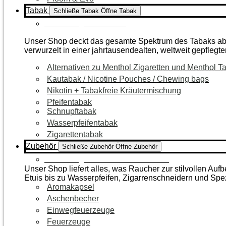
Tabak
Schließe Tabak
Öffne Tabak
Zur Kategorie Tabak
Unser Shop deckt das gesamte Spektrum des Tabaks ab – 
verwurzelt in einer jahrtausendealten, weltweit gepflegte
Alternativen zu Menthol Zigaretten und Menthol T
Kautabak / Nicotine Pouches / Chewing bags
Nikotin + Tabakfreie Kräutermischung
Pfeifentabak
Schnupftabak
Wasserpfeifentabak
Zigarettentabak
Zubehör
Schließe Zubehör
Öffne Zubehör
Zur Kategorie Raucherzubehör
Unser Shop liefert alles, was Raucher zur stilvollen A
Etuis bis zu Wasserpfeifen, Zigarrenschneidern und Spe
Aromakapsel
Aschenbecher
Einwegfeuerzeuge
Feuerzeuge