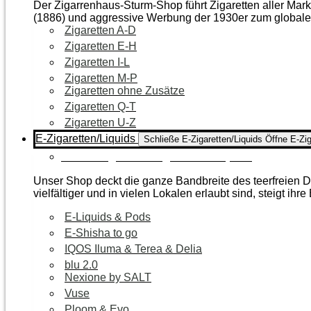
Der Zigarrenhaus-Sturm-Shop führt Zigaretten aller Mar
(1886) und aggressive Werbung der 1930er zum global
Zigaretten A-D
Zigaretten E-H
Zigaretten I-L
Zigaretten M-P
Zigaretten ohne Zusätze
Zigaretten Q-T
Zigaretten U-Z
E-Zigaretten/Liquids
Schließe E-Zigaretten/Liquids
Öffne E-Zig
Zur Kategorie E-Zigaretten/Liquids
Unser Shop deckt die ganze Bandbreite des teerfreien Da
vielfältiger und in vielen Lokalen erlaubt sind, steigt ihre
E-Liquids & Pods
E-Shisha to go
IQOS Iluma & Terea & Delia
blu 2.0
Nexione by SALT
Vuse
Ploom & Evo