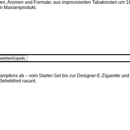
ken, Aromen und Formate; aus improvisierten Tabakresten um 1
en Massenprodukt.
aretten/Liquids
mpfens ab – vom Starter-Set bis zur Designer-E-Zigarette und u
 Beliebtheit rasant.