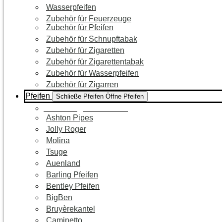
Wasserpfeifen
Zubehör für Feuerzeuge
Zubehör für Pfeifen
Zubehör für Schnupftabak
Zubehör für Zigaretten
Zubehör für Zigarettentabak
Zubehör für Wasserpfeifen
Zubehör für Zigarren
Pfeifen
Schließe Pfeifen
Öffne Pfeifen
Zur Kategorie Pfeifen
Ashton Pipes
Jolly Roger
Molina
Tsuge
Auenland
Barling Pfeifen
Bentley Pfeifen
BigBen
Bruyèrekantel
Caminetto