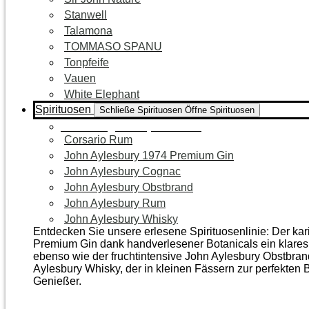
Stanwell
Talamona
TOMMASO SPANU
Tonpfeife
Vauen
White Elephant
Spirituosen
Schließe Spirituosen
Öffne Spirituosen
Zur Kategorie Spirituosen
Corsario Rum
John Aylesbury 1974 Premium Gin
John Aylesbury Cognac
John Aylesbury Obstbrand
John Aylesbury Rum
John Aylesbury Whisky
Entdecken Sie unsere erlesene Spirituosenlinie: Der ka
Premium Gin dank handverlesener Botanicals ein klares, 
ebenso wie der frucht­intensive John Aylesbury Obstbra
Aylesbury Whisky, der in kleinen Fässern zur perfekten B
Genießer.