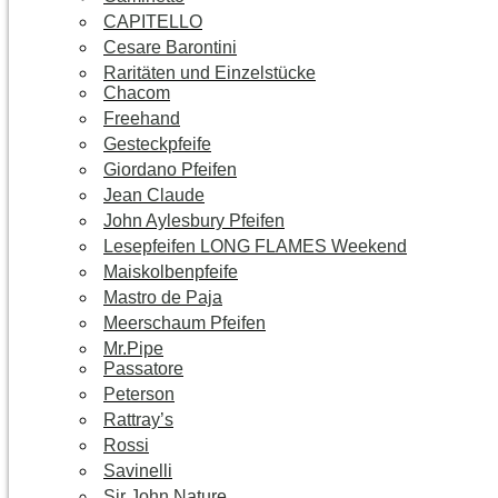
CAPITELLO
Cesare Barontini
Raritäten und Einzelstücke
Chacom
Freehand
Gesteckpfeife
Giordano Pfeifen
Jean Claude
John Aylesbury Pfeifen
Lesepfeifen LONG FLAMES Weekend
Maiskolbenpfeife
Mastro de Paja
Meerschaum Pfeifen
Mr.Pipe
Passatore
Peterson
Rattray’s
Rossi
Savinelli
Sir John Nature