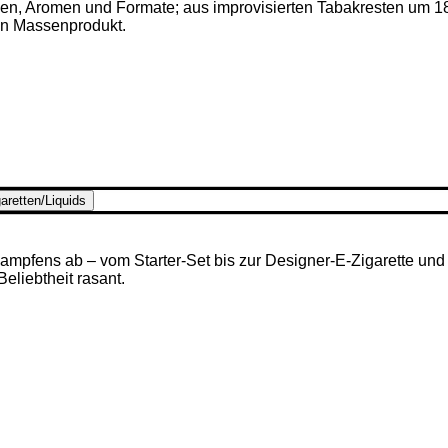
ken, Aromen und Formate; aus improvisierten Tabakresten um 1
en Massenprodukt.
aretten/Liquids
mpfens ab – vom Starter-Set bis zur Designer-E-Zigarette und u
 Beliebtheit rasant.