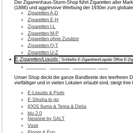
Der Zigarrenhaus-Sturm-Shop führt Zigaretten aller Mar
(1886) und aggressive Werbung der 1930er zum global
Zigaretten A-D
Zigaretten E-H
Zigaretten I-L
Zigaretten M-P
Zigaretten ohne Zusätze
Zigaretten Q-T
Zigaretten U-Z
E-Zigaretten/Liquids
Schließe E-Zigaretten/Liquids
Öffne E-Zig
Zur Kategorie E-Zigaretten/Liquids
Unser Shop deckt die ganze Bandbreite des teerfreien Da
vielfältiger und in vielen Lokalen erlaubt sind, steigt ihre
E-Liquids & Pods
E-Shisha to go
IQOS Iluma & Terea & Delia
blu 2.0
Nexione by SALT
Vuse
Ploom & Evo