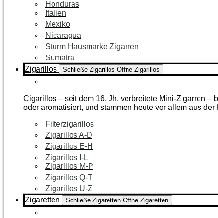
Honduras
Italien
Mexiko
Nicaragua
Sturm Hausmarke Zigarren
Sumatra
Zigarillos
Schließe Zigarillos
Öffne Zigarillos
Zur Kategorie Zigarillos
Cigarillos – seit dem 16. Jh. verbreitete Mini-Zigarren 
oder aromatisiert, und stammen heute vor allem aus de
Filterzigarillos
Zigarillos A-D
Zigarillos E-H
Zigarillos I-L
Zigarillos M-P
Zigarillos Q-T
Zigarillos U-Z
Zigaretten
Schließe Zigaretten
Öffne Zigaretten
Zur Kategorie Zigaretten