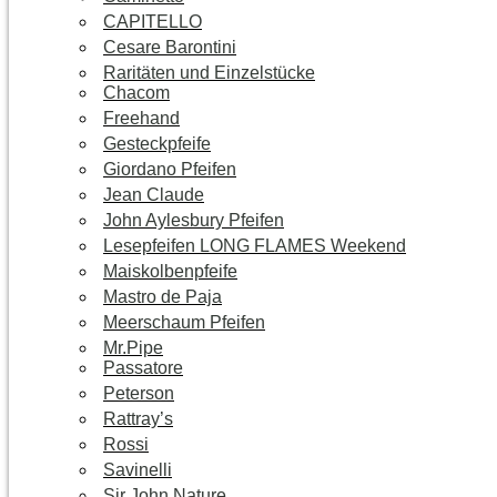
CAPITELLO
Cesare Barontini
Raritäten und Einzelstücke
Chacom
Freehand
Gesteckpfeife
Giordano Pfeifen
Jean Claude
John Aylesbury Pfeifen
Lesepfeifen LONG FLAMES Weekend
Maiskolbenpfeife
Mastro de Paja
Meerschaum Pfeifen
Mr.Pipe
Passatore
Peterson
Rattray’s
Rossi
Savinelli
Sir John Nature