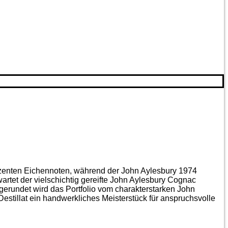
ezenten Eichen­noten, während der John Aylesbury 1974
artet der vielschichtig gereifte John Aylesbury Cognac
gerundet wird das Portfolio vom charakterstarken John
estillat ein handwerkliches Meister­stück für anspruchsvolle