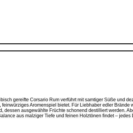
ribisch gereifte Corsario Rum verführt mit samtiger Süße und d
feinwürziges Aromenspiel bietet. Für Liebhaber edler Brände w
nd, dessen ausgewählte Früchte schonend destilliert werden. Ab
alance aus malziger Tiefe und feinen Holz­tönen findet – jedes D