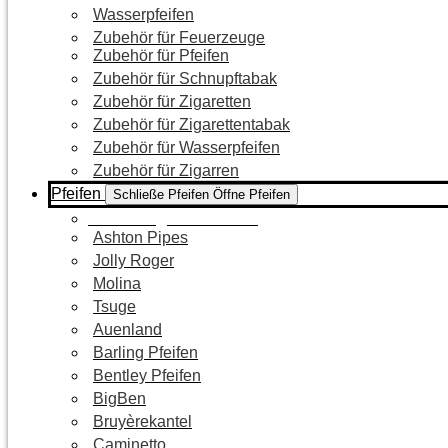
Wasserpfeifen
Zubehör für Feuerzeuge
Zubehör für Pfeifen
Zubehör für Schnupftabak
Zubehör für Zigaretten
Zubehör für Zigarettentabak
Zubehör für Wasserpfeifen
Zubehör für Zigarren
Pfeifen
Schließe Pfeifen
Öffne Pfeifen
Zur Kategorie Pfeifen
Ashton Pipes
Jolly Roger
Molina
Tsuge
Auenland
Barling Pfeifen
Bentley Pfeifen
BigBen
Bruyèrekantel
Caminetto