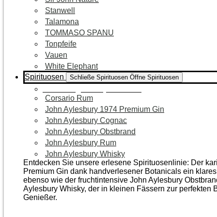
Stanwell
Talamona
TOMMASO SPANU
Tonpfeife
Vauen
White Elephant
Spirituosen
Schließe Spirituosen
Öffne Spirituosen
Zur Kategorie Spirituosen
Corsario Rum
John Aylesbury 1974 Premium Gin
John Aylesbury Cognac
John Aylesbury Obstbrand
John Aylesbury Rum
John Aylesbury Whisky
Entdecken Sie unsere erlesene Spirituosenlinie: Der ka
Premium Gin dank handverlesener Botanicals ein klares, 
ebenso wie der frucht­intensive John Aylesbury Obstbra
Aylesbury Whisky, der in kleinen Fässern zur perfekten B
Genießer.