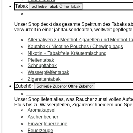
Tabak
Schließe Tabak
Öffne Tabak
Zur Kategorie Tabak
Unser Shop deckt das gesamte Spektrum des Tabaks ab – 
verwurzelt in einer jahrtausendealten, weltweit gepflegte
Alternativen zu Menthol Zigaretten und Menthol T
Kautabak / Nicotine Pouches / Chewing bags
Nikotin + Tabakfreie Kräutermischung
Pfeifentabak
Schnupftabak
Wasserpfeifentabak
Zigarettentabak
Zubehör
Schließe Zubehör
Öffne Zubehör
Zur Kategorie Raucherzubehör
Unser Shop liefert alles, was Raucher zur stilvollen A
Etuis bis zu Wasserpfeifen, Zigarrenschneidern und Spe
Aromakapsel
Aschenbecher
Einwegfeuerzeuge
Feuerzeuge