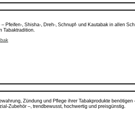
Pfeifen-, Shisha-, Dreh-, Schnupf- und Kautabak in allen Schni
n Tabaktradition.
abak
ufbewahrung, Zündung und Pflege ihrer Tabakprodukte benötigen
zial-Zubehör –, trendbewusst, hochwertig und preisgünstig.