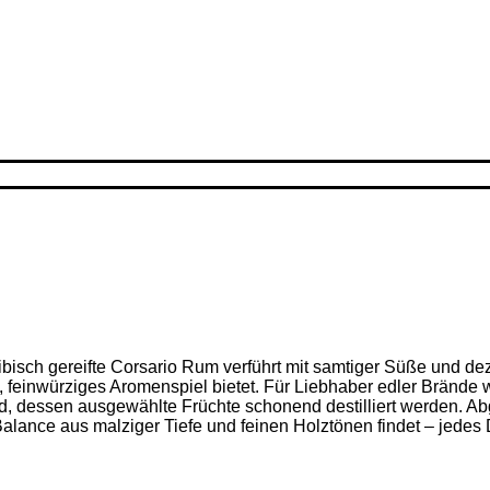
ribisch gereifte Corsario Rum verführt mit samtiger Süße und d
feinwürziges Aromenspiel bietet. Für Liebhaber edler Brände w
nd, dessen ausgewählte Früchte schonend destilliert werden. Ab
alance aus malziger Tiefe und feinen Holz­tönen findet – jedes D