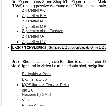
Der Zigarrenhaus-Sturm-Shop führt Zigaretten aller Mar
(1886) und aggressive Werbung der 1930er zum global
Zigaretten A-D
Zigaretten E-H
Zigaretten I-L
Zigaretten M-P
Zigaretten ohne Zusätze
Zigaretten Q-T
Zigaretten U-Z
E-Zigaretten/Liquids
Schließe E-Zigaretten/Liquids
Öffne E-Zig
Zur Kategorie E-Zigaretten/Liquids
Unser Shop deckt die ganze Bandbreite des teerfreien Da
vielfältiger und in vielen Lokalen erlaubt sind, steigt ihre
E-Liquids & Pods
E-Shisha to go
IQOS Iluma & Terea & Delia
blu 2.0
Nexione by SALT
Vuse
Ploom & Evo