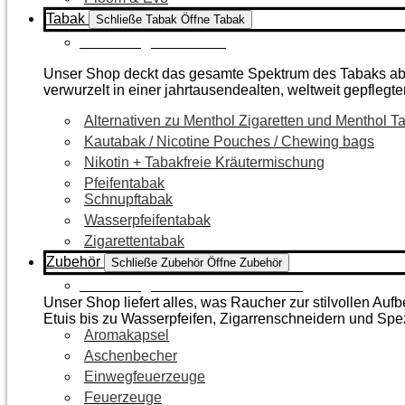
Tabak
Schließe Tabak
Öffne Tabak
Zur Kategorie Tabak
Unser Shop deckt das gesamte Spektrum des Tabaks ab – 
verwurzelt in einer jahrtausendealten, weltweit gepflegte
Alternativen zu Menthol Zigaretten und Menthol T
Kautabak / Nicotine Pouches / Chewing bags
Nikotin + Tabakfreie Kräutermischung
Pfeifentabak
Schnupftabak
Wasserpfeifentabak
Zigarettentabak
Zubehör
Schließe Zubehör
Öffne Zubehör
Zur Kategorie Raucherzubehör
Unser Shop liefert alles, was Raucher zur stilvollen A
Etuis bis zu Wasserpfeifen, Zigarrenschneidern und Spe
Aromakapsel
Aschenbecher
Einwegfeuerzeuge
Feuerzeuge