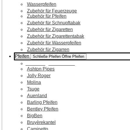
Wasserpfeifen
Zubehör für Feuerzeuge
Zubehör für Pfeifen
Zubehör für Schnupftabak
Zubehör für Zigaretten
Zubehör für Zigarettentabak
Zubehör für Wasserpfeifen
Zubehör für Zigarren
Pfeifen
Schließe Pfeifen
Öffne Pfeifen
Zur Kategorie Pfeifen
Ashton Pipes
Jolly Roger
Molina
Tsuge
Auenland
Barling Pfeifen
Bentley Pfeifen
BigBen
Bruyèrekantel
Caminetto