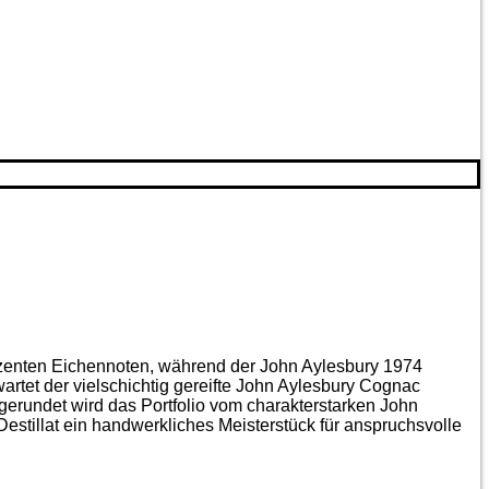
ezenten Eichen­noten, während der John Aylesbury 1974
artet der vielschichtig gereifte John Aylesbury Cognac
gerundet wird das Portfolio vom charakterstarken John
estillat ein handwerkliches Meister­stück für anspruchsvolle