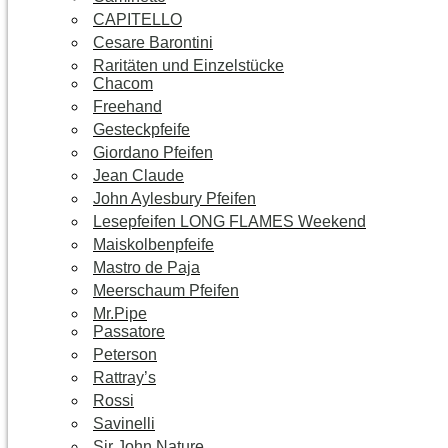
CAPITELLO
Cesare Barontini
Raritäten und Einzelstücke
Chacom
Freehand
Gesteckpfeife
Giordano Pfeifen
Jean Claude
John Aylesbury Pfeifen
Lesepfeifen LONG FLAMES Weekend
Maiskolbenpfeife
Mastro de Paja
Meerschaum Pfeifen
Mr.Pipe
Passatore
Peterson
Rattray’s
Rossi
Savinelli
Sir John Nature