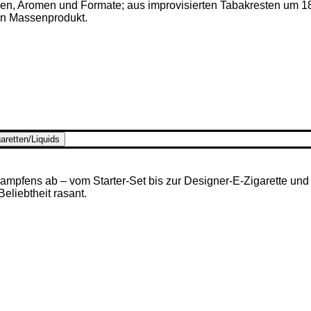
ken, Aromen und Formate; aus improvisierten Tabakresten um 1
en Massenprodukt.
aretten/Liquids
mpfens ab – vom Starter-Set bis zur Designer-E-Zigarette und u
 Beliebtheit rasant.