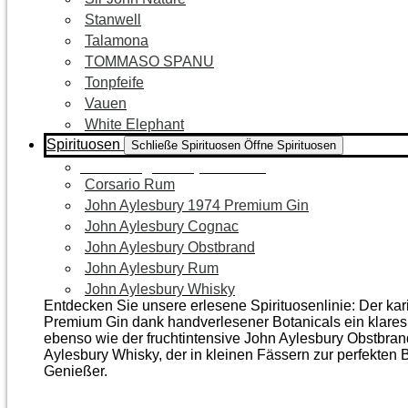
Stanwell
Talamona
TOMMASO SPANU
Tonpfeife
Vauen
White Elephant
Spirituosen
Schließe Spirituosen
Öffne Spirituosen
Zur Kategorie Spirituosen
Corsario Rum
John Aylesbury 1974 Premium Gin
John Aylesbury Cognac
John Aylesbury Obstbrand
John Aylesbury Rum
John Aylesbury Whisky
Entdecken Sie unsere erlesene Spirituosenlinie: Der ka
Premium Gin dank handverlesener Botanicals ein klares, 
ebenso wie der frucht­intensive John Aylesbury Obstbra
Aylesbury Whisky, der in kleinen Fässern zur perfekten B
Genießer.