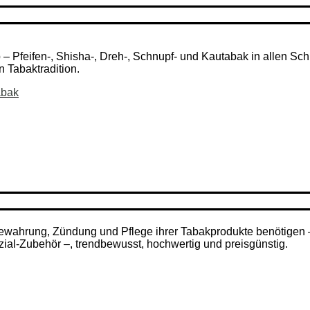
Pfeifen-, Shisha-, Dreh-, Schnupf- und Kautabak in allen Schni
n Tabaktradition.
abak
ufbewahrung, Zündung und Pflege ihrer Tabakprodukte benötigen
zial-Zubehör –, trendbewusst, hochwertig und preisgünstig.