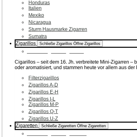
Honduras
Italien
Mexiko
Nicaragua
Sturm Hausmarke Zigarren
Sumatra
Zigarillos
Schließe Zigarillos
Öffne Zigarillos
Zur Kategorie Zigarillos
Cigarillos – seit dem 16. Jh. verbreitete Mini-Zigarren 
oder aromatisiert, und stammen heute vor allem aus de
Filterzigarillos
Zigarillos A-D
Zigarillos E-H
Zigarillos I-L
Zigarillos M-P
Zigarillos Q-T
Zigarillos U-Z
Zigaretten
Schließe Zigaretten
Öffne Zigaretten
Zur Kategorie Zigaretten