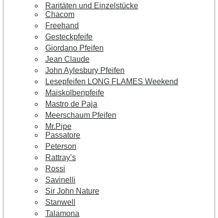
Raritäten und Einzelstücke
Chacom
Freehand
Gesteckpfeife
Giordano Pfeifen
Jean Claude
John Aylesbury Pfeifen
Lesepfeifen LONG FLAMES Weekend
Maiskolbenpfeife
Mastro de Paja
Meerschaum Pfeifen
Mr.Pipe
Passatore
Peterson
Rattray’s
Rossi
Savinelli
Sir John Nature
Stanwell
Talamona