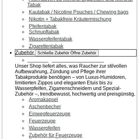
Tabak
Kautabak / Nicotine Pouches / Chewing bags
Nikotin + Tabakfreie Kräutermischung
Pfeifentabak
Schnupftabak
Wasserpfeifentabak
Zigarettentabak
Zubehör
Schließe Zubehör
Öffne Zubehör
Zur Kategorie Raucherzubehör
Unser Shop liefert alles, was Raucher zur stilvollen
Aufbewahrung, Zündung und Pflege ihrer
Tabakprodukte benötigen – von Luxus-Humidoren,
limitierten Zippos und eleganten Etuis bis zu
Wasserpfeifen, Zigarrenschneidern und Spezial-
Zubehör –, trendbewusst, hochwertig und preisgünstig.
Aromakapsel
Aschenbecher
Einwegfeuerzeuge
Feuerzeuge
Wasserpfeifen
Zubehör für Feuerzeuge