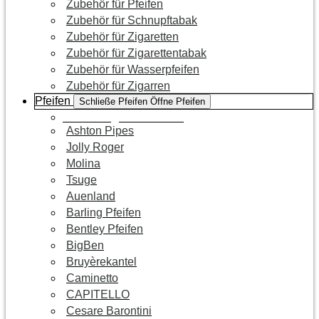
Zubehör für Pfeifen
Zubehör für Schnupftabak
Zubehör für Zigaretten
Zubehör für Zigarettentabak
Zubehör für Wasserpfeifen
Zubehör für Zigarren
Pfeifen
Schließe Pfeifen
Öffne Pfeifen
Zur Kategorie Pfeifen
Ashton Pipes
Jolly Roger
Molina
Tsuge
Auenland
Barling Pfeifen
Bentley Pfeifen
BigBen
Bruyèrekantel
Caminetto
CAPITELLO
Cesare Barontini