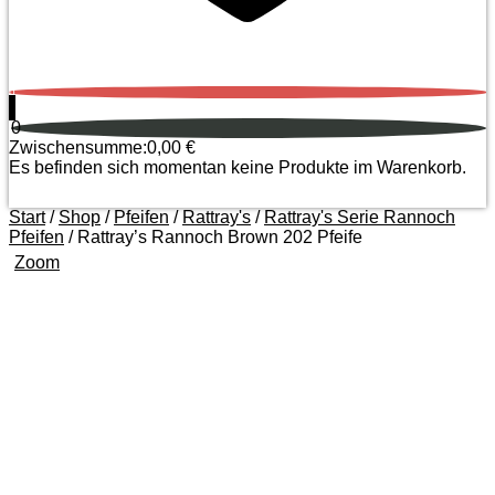
0
0
Zwischensumme:
0,00
€
Es befinden sich momentan keine Produkte im Warenkorb.
Start
/
Shop
/
Pfeifen
/
Rattray's
/
Rattray's Serie Rannoch
Pfeifen
/ Rattray’s Rannoch Brown 202 Pfeife
Zoom