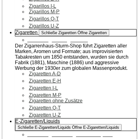
Zigarillos I-L
Zigarillos M-P
Zigarillos Q-T
Zigarillos U-Z
Zigaretten
Schließe Zigaretten
Öffne Zigaretten
Zur Kategorie Zigaretten
Der Zigarrenhaus-Sturm-Shop führt Zigaretten aller
Marken, Aromen und Formate; aus improvisierten
Tabakresten um 1850 entstanden, wurden sie durch
Fabrik (1881), Maschine (1886) und aggressive
Werbung der 1930er zum globalen Massenprodukt.
Zigaretten A-D
Zigaretten E-H
Zigaretten I-L
Zigaretten M-P
Zigaretten ohne Zusätze
Zigaretten Q-T
Zigaretten U-Z
E-Zigaretten/Liquids
Schließe E-Zigaretten/Liquids
Öffne E-Zigaretten/Liquids
Zur Kategorie E-Zigaretten/Liquids