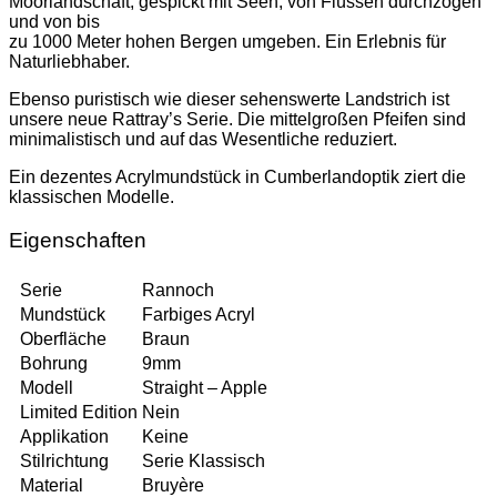
Moorlandschaft, gespickt mit Seen, von Flüssen durchzogen
und von bis
zu 1000 Meter hohen Bergen umgeben. Ein Erlebnis für
Naturliebhaber.
Ebenso puristisch wie dieser sehenswerte Landstrich ist
unsere neue Rattray’s Serie. Die mittelgroßen Pfeifen sind
minimalistisch und auf das Wesentliche reduziert.
Ein dezentes Acrylmundstück in Cumberlandoptik ziert die
klassischen Modelle.
Eigenschaften
Serie
Rannoch
Mundstück
Farbiges Acryl
Oberfläche
Braun
Bohrung
9mm
Modell
Straight – Apple
Limited Edition
Nein
Applikation
Keine
Stilrichtung
Serie Klassisch
Material
Bruyère