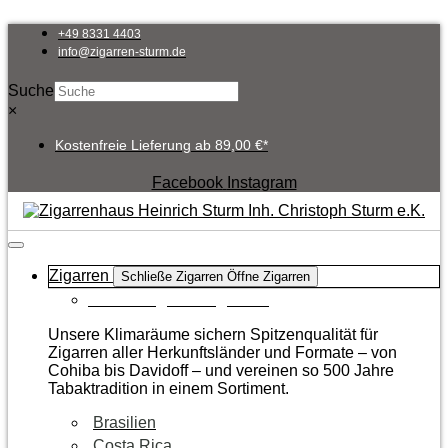
Zum
Inhalt
+49 8331 4403
springen
info@zigarren-sturm.de
Suche
×
Kostenfreie Lieferung ab 89,00 €*
Facebook
Instagram
Zigarren
Schließe Zigarren
Öffne Zigarren
Zur Kategorie Zigarren
Unsere Klimaräume sichern Spitzenqualität für
Zigarren aller Herkunftsländer und Formate – von
Cohiba bis Davidoff – und vereinen so 500 Jahre
Tabaktradition in einem Sortiment.
Brasilien
Costa Rica