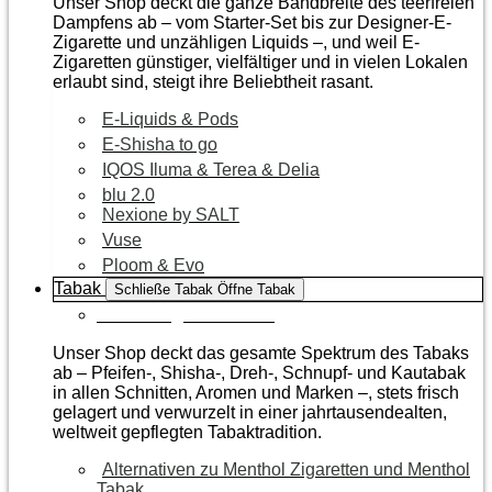
Unser Shop deckt die ganze Bandbreite des teerfreien
Dampfens ab – vom Starter-Set bis zur Designer-E-
Zigarette und unzähligen Liquids –, und weil E-
Zigaretten günstiger, vielfältiger und in vielen Lokalen
erlaubt sind, steigt ihre Beliebtheit rasant.
E-Liquids & Pods
E-Shisha to go
IQOS Iluma & Terea & Delia
blu 2.0
Nexione by SALT
Vuse
Ploom & Evo
Tabak
Schließe Tabak
Öffne Tabak
Zur Kategorie Tabak
Unser Shop deckt das gesamte Spektrum des Tabaks
ab – Pfeifen-, Shisha-, Dreh-, Schnupf- und Kautabak
in allen Schnitten, Aromen und Marken –, stets frisch
gelagert und verwurzelt in einer jahrtausendealten,
weltweit gepflegten Tabaktradition.
Alternativen zu Menthol Zigaretten und Menthol
Tabak