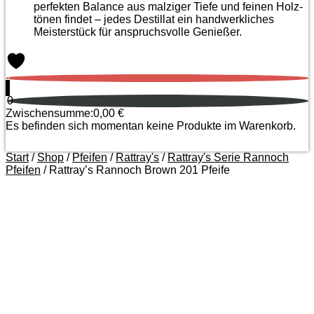
perfekten Balance aus malziger Tiefe und feinen Holz­
tönen findet – jedes Destillat ein handwerkliches
Meister­stück für anspruchsvolle Genießer.
0
0
Zwischensumme:
0,00
€
Es befinden sich momentan keine Produkte im Warenkorb.
Start
/
Shop
/
Pfeifen
/
Rattray's
/
Rattray's Serie Rannoch
Pfeifen
/ Rattray’s Rannoch Brown 201 Pfeife
Zoom