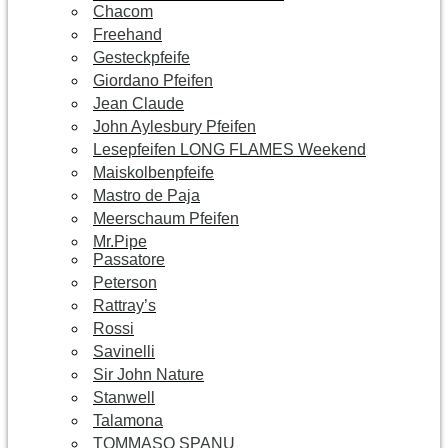
Chacom
Freehand
Gesteckpfeife
Giordano Pfeifen
Jean Claude
John Aylesbury Pfeifen
Lesepfeifen LONG FLAMES Weekend
Maiskolbenpfeife
Mastro de Paja
Meerschaum Pfeifen
Mr.Pipe
Passatore
Peterson
Rattray’s
Rossi
Savinelli
Sir John Nature
Stanwell
Talamona
TOMMASO SPANU