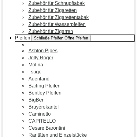
Zubehör für Schnupftabak
Zubehör für Zigaretten
Zubehör für Zigarettentabak
Zubehör für Wasserpfeifen
Zubehör für Zigarren
Pfeifen
Schließe Pfeifen
Öffne Pfeifen
Zur Kategorie Pfeifen
Ashton Pipes
Jolly Roger
Molina
Tsuge
Auenland
Barling Pfeifen
Bentley Pfeifen
BigBen
Bruyèrekantel
Caminetto
CAPITELLO
Cesare Barontini
Raritäten und Einzelstücke