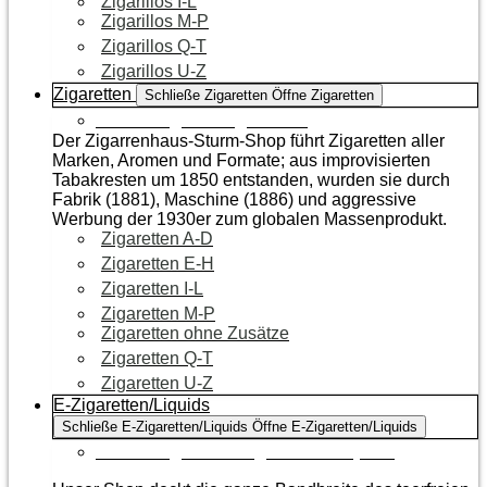
Zigarillos I-L
Zigarillos M-P
Zigarillos Q-T
Zigarillos U-Z
Zigaretten
Schließe Zigaretten
Öffne Zigaretten
Zur Kategorie Zigaretten
Der Zigarrenhaus-Sturm-Shop führt Zigaretten aller
Marken, Aromen und Formate; aus improvisierten
Tabakresten um 1850 entstanden, wurden sie durch
Fabrik (1881), Maschine (1886) und aggressive
Werbung der 1930er zum globalen Massenprodukt.
Zigaretten A-D
Zigaretten E-H
Zigaretten I-L
Zigaretten M-P
Zigaretten ohne Zusätze
Zigaretten Q-T
Zigaretten U-Z
E-Zigaretten/Liquids
Schließe E-Zigaretten/Liquids
Öffne E-Zigaretten/Liquids
Zur Kategorie E-Zigaretten/Liquids