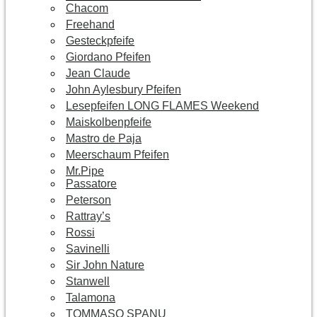
Chacom
Freehand
Gesteckpfeife
Giordano Pfeifen
Jean Claude
John Aylesbury Pfeifen
Lesepfeifen LONG FLAMES Weekend
Maiskolbenpfeife
Mastro de Paja
Meerschaum Pfeifen
Mr.Pipe
Passatore
Peterson
Rattray’s
Rossi
Savinelli
Sir John Nature
Stanwell
Talamona
TOMMASO SPANU