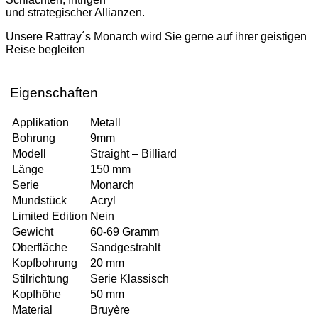
und strategischer Allianzen.
Unsere Rattray´s Monarch wird Sie gerne auf ihrer geistigen
Reise begleiten
Eigenschaften
Applikation
Metall
Bohrung
9mm
Modell
Straight – Billiard
Länge
150 mm
Serie
Monarch
Mundstück
Acryl
Limited Edition
Nein
Gewicht
60-69 Gramm
Oberfläche
Sandgestrahlt
Kopfbohrung
20 mm
Stilrichtung
Serie Klassisch
Kopfhöhe
50 mm
Material
Bruyère