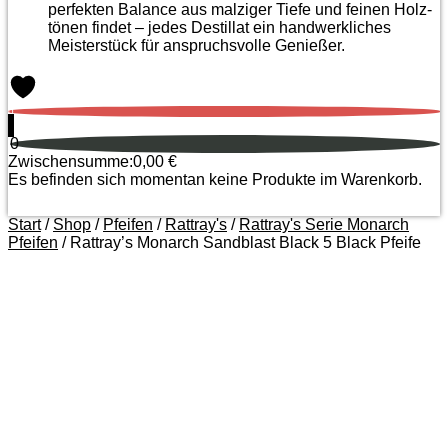
perfekten Balance aus malziger Tiefe und feinen Holz­
tönen findet – jedes Destillat ein handwerkliches
Meister­stück für anspruchsvolle Genießer.
0
0
Zwischensumme:
0,00
€
Es befinden sich momentan keine Produkte im Warenkorb.
Start
/
Shop
/
Pfeifen
/
Rattray's
/
Rattray's Serie Monarch
Pfeifen
/ Rattray’s Monarch Sandblast Black 5 Black Pfeife
Zoom