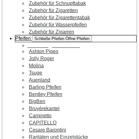
Zubehör für Schnupftabak
Zubehör für Zigaretten
Zubehör für Zigarettentabak
Zubehör für Wasserpfeifen
Zubehör für Zigarren
Pfeifen
Schließe Pfeifen
Öffne Pfeifen
Zur Kategorie Pfeifen
Ashton Pipes
Jolly Roger
Molina
Tsuge
Auenland
Barling Pfeifen
Bentley Pfeifen
BigBen
Bruyèrekantel
Caminetto
CAPITELLO
Cesare Barontini
Raritäten und Einzelstücke