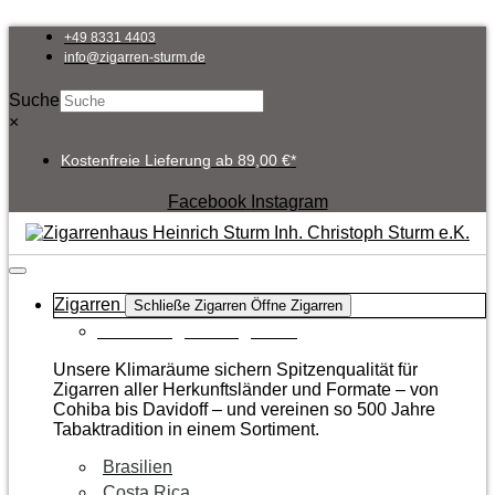
Zum
Inhalt
+49 8331 4403
springen
info@zigarren-sturm.de
Suche
×
Kostenfreie Lieferung ab 89,00 €*
Facebook
Instagram
Zigarren
Schließe Zigarren
Öffne Zigarren
Zur Kategorie Zigarren
Unsere Klimaräume sichern Spitzenqualität für
Zigarren aller Herkunftsländer und Formate – von
Cohiba bis Davidoff – und vereinen so 500 Jahre
Tabaktradition in einem Sortiment.
Brasilien
Costa Rica