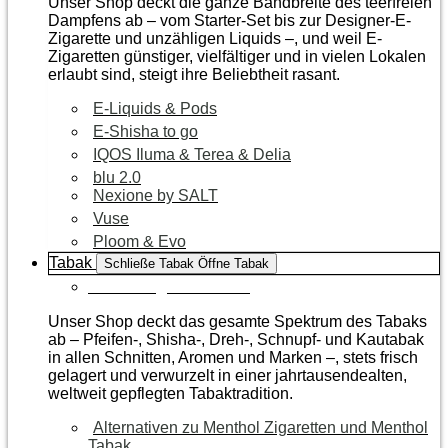
Unser Shop deckt die ganze Bandbreite des teerfreien
Dampfens ab – vom Starter-Set bis zur Designer-E-
Zigarette und unzähligen Liquids –, und weil E-
Zigaretten günstiger, vielfältiger und in vielen Lokalen
erlaubt sind, steigt ihre Beliebtheit rasant.
E-Liquids & Pods
E-Shisha to go
IQOS Iluma & Terea & Delia
blu 2.0
Nexione by SALT
Vuse
Ploom & Evo
Tabak
Schließe Tabak
Öffne Tabak
Zur Kategorie Tabak
Unser Shop deckt das gesamte Spektrum des Tabaks
ab – Pfeifen-, Shisha-, Dreh-, Schnupf- und Kautabak
in allen Schnitten, Aromen und Marken –, stets frisch
gelagert und verwurzelt in einer jahrtausendealten,
weltweit gepflegten Tabaktradition.
Alternativen zu Menthol Zigaretten und Menthol
Tabak