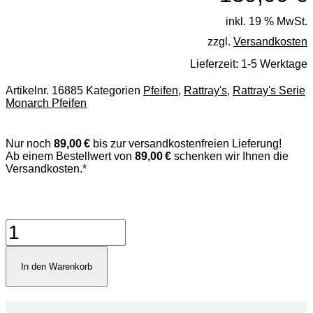
inkl. 19 % MwSt.
zzgl.
Versandkosten
Lieferzeit:
1-5 Werktage
Artikelnr.
16885
Kategorien
Pfeifen
,
Rattray's
,
Rattray's Serie
Monarch Pfeifen
Nur noch
89,00 €
bis zur versandkostenfreien Lieferung!
Ab einem Bestellwert von
89,00 €
schenken wir Ihnen die
Versandkosten.*
Rattray's
Monarch
Sandblast
Black
In den Warenkorb
5
Black
Pfeife
Menge