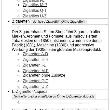
Zigarillos I-L
Zigarillos M-P
Zigarillos Q-T
Zigarillos U-Z
Zigaretten
Schließe Zigaretten
Öffne Zigaretten
Zur Kategorie Zigaretten
Der Zigarrenhaus-Sturm-Shop führt Zigaretten aller
Marken, Aromen und Formate; aus improvisierten
Tabakresten um 1850 entstanden, wurden sie durch
Fabrik (1881), Maschine (1886) und aggressive
Werbung der 1930er zum globalen Massenprodukt.
Zigaretten A-D
Zigaretten E-H
Zigaretten I-L
Zigaretten M-P
Zigaretten ohne Zusätze
Zigaretten Q-T
Zigaretten U-Z
E-Zigaretten/Liquids
Schließe E-Zigaretten/Liquids
Öffne E-Zigaretten/Liquids
Zur Kategorie E-Zigaretten/Liquids