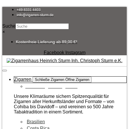
Zum
Inhalt
+49 8331 4403
springen
info@zigarren-sturm.de
Suche
×
Kostenfreie Lieferung ab 89,00 €*
Facebook
Instagram
Zigarren
Schließe Zigarren
Öffne Zigarren
Zur Kategorie Zigarren
Unsere Klimaräume sichern Spitzenqualität für
Zigarren aller Herkunftsländer und Formate – von
Cohiba bis Davidoff – und vereinen so 500 Jahre
Tabaktradition in einem Sortiment.
Brasilien
Costa Rica