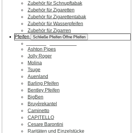
Zubehör für Schnupftabak
Zubehör für Zigaretten
Zubehör für Zigarettentabak
Zubehör für Wasserpfeifen
Zubehör für Zigarren
Pfeifen
Schließe Pfeifen
Öffne Pfeifen
Zur Kategorie Pfeifen
Ashton Pipes
Jolly Roger
Molina
Tsuge
Auenland
Barling Pfeifen
Bentley Pfeifen
BigBen
Bruyèrekantel
Caminetto
CAPITELLO
Cesare Barontini
Raritäten und Einzelstücke