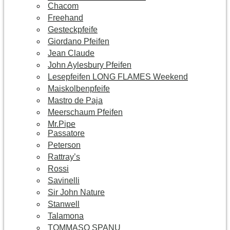
Chacom
Freehand
Gesteckpfeife
Giordano Pfeifen
Jean Claude
John Aylesbury Pfeifen
Lesepfeifen LONG FLAMES Weekend
Maiskolbenpfeife
Mastro de Paja
Meerschaum Pfeifen
Mr.Pipe
Passatore
Peterson
Rattray’s
Rossi
Savinelli
Sir John Nature
Stanwell
Talamona
TOMMASO SPANU