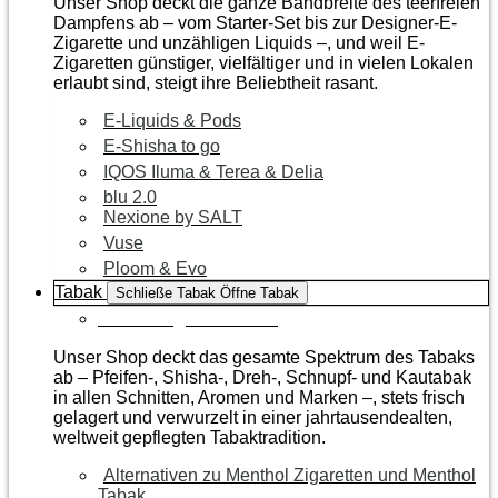
Unser Shop deckt die ganze Bandbreite des teerfreien
Dampfens ab – vom Starter-Set bis zur Designer-E-
Zigarette und unzähligen Liquids –, und weil E-
Zigaretten günstiger, vielfältiger und in vielen Lokalen
erlaubt sind, steigt ihre Beliebtheit rasant.
E-Liquids & Pods
E-Shisha to go
IQOS Iluma & Terea & Delia
blu 2.0
Nexione by SALT
Vuse
Ploom & Evo
Tabak
Schließe Tabak
Öffne Tabak
Zur Kategorie Tabak
Unser Shop deckt das gesamte Spektrum des Tabaks
ab – Pfeifen-, Shisha-, Dreh-, Schnupf- und Kautabak
in allen Schnitten, Aromen und Marken –, stets frisch
gelagert und verwurzelt in einer jahrtausendealten,
weltweit gepflegten Tabaktradition.
Alternativen zu Menthol Zigaretten und Menthol
Tabak