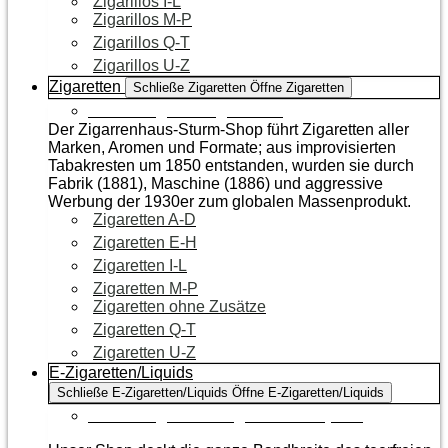
Zigarillos I-L
Zigarillos M-P
Zigarillos Q-T
Zigarillos U-Z
Zigaretten
Schließe Zigaretten
Öffne Zigaretten
Zur Kategorie Zigaretten
Der Zigarrenhaus-Sturm-Shop führt Zigaretten aller
Marken, Aromen und Formate; aus improvisierten
Tabakresten um 1850 entstanden, wurden sie durch
Fabrik (1881), Maschine (1886) und aggressive
Werbung der 1930er zum globalen Massenprodukt.
Zigaretten A-D
Zigaretten E-H
Zigaretten I-L
Zigaretten M-P
Zigaretten ohne Zusätze
Zigaretten Q-T
Zigaretten U-Z
E-Zigaretten/Liquids
Schließe E-Zigaretten/Liquids
Öffne E-Zigaretten/Liquids
Zur Kategorie E-Zigaretten/Liquids