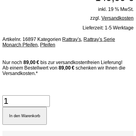
inkl. 19 % MwSt.
zzgl.
Versandkosten
Lieferzeit:
1-5 Werktage
Artikelnr.
16897
Kategorien
Rattray's
,
Rattray's Serie
Monarch Pfeifen
,
Pfeifen
Nur noch
89,00 €
bis zur versandkostenfreien Lieferung!
Ab einem Bestellwert von
89,00 €
schenken wir Ihnen die
Versandkosten.*
Rattray's
Monarch
Contrast
5
In den Warenkorb
Black
Pfeife
Menge