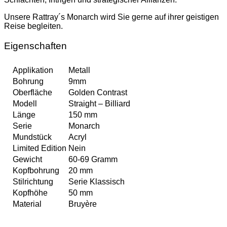
Unsere Rattray´s Monarch wird Sie gerne auf ihrer geistigen
Reise begleiten.
Eigenschaften
Applikation
Metall
Bohrung
9mm
Oberfläche
Golden Contrast
Modell
Straight – Billiard
Länge
150 mm
Serie
Monarch
Mundstück
Acryl
Limited Edition
Nein
Gewicht
60-69 Gramm
Kopfbohrung
20 mm
Stilrichtung
Serie Klassisch
Kopfhöhe
50 mm
Material
Bruyère