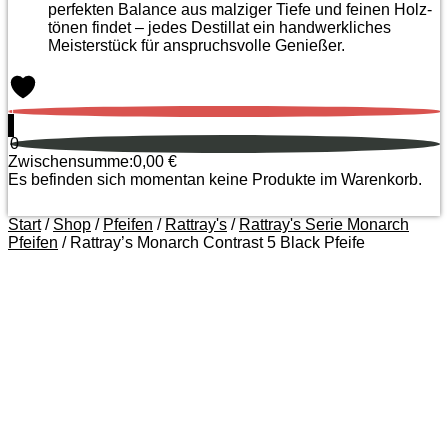
perfekten Balance aus malziger Tiefe und feinen Holz­
tönen findet – jedes Destillat ein handwerkliches
Meister­stück für anspruchsvolle Genießer.
0
0
Zwischensumme:
0,00
€
Es befinden sich momentan keine Produkte im Warenkorb.
Start
/
Shop
/
Pfeifen
/
Rattray's
/
Rattray's Serie Monarch
Pfeifen
/ Rattray’s Monarch Contrast 5 Black Pfeife
Zoom