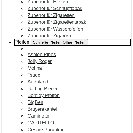
Zubehör für Pfeifen
Zubehör für Schnupftabak
Zubehör für Zigaretten
Zubehör für Zigarettentabak
Zubehör für Wasserpfeifen
Zubehör für Zigarren
Pfeifen
Schließe Pfeifen
Öffne Pfeifen
Zur Kategorie Pfeifen
Ashton Pipes
Jolly Roger
Molina
Tsuge
Auenland
Barling Pfeifen
Bentley Pfeifen
BigBen
Bruyèrekantel
Caminetto
CAPITELLO
Cesare Barontini