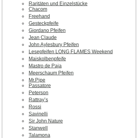
Raritäten und Einzelstücke
Chacom
Freehand
Gesteckpfeife
Giordano Pfeifen
Jean Claude
John Aylesbury Pfeifen
Lesepfeifen LONG FLAMES Weekend
Maiskolbenpfeife
Mastro de Paja
Meerschaum Pfeifen
Mr.Pipe
Passatore
Peterson
Rattray’s
Rossi
Savinelli
Sir John Nature
Stanwell
Talamona