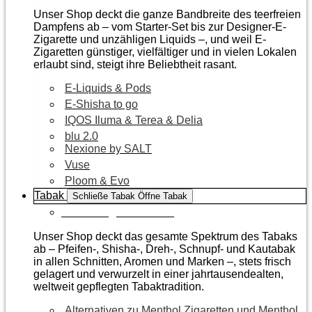
Unser Shop deckt die ganze Bandbreite des teerfreien
Dampfens ab – vom Starter-Set bis zur Designer-E-
Zigarette und unzähligen Liquids –, und weil E-
Zigaretten günstiger, vielfältiger und in vielen Lokalen
erlaubt sind, steigt ihre Beliebtheit rasant.
E-Liquids & Pods
E-Shisha to go
IQOS Iluma & Terea & Delia
blu 2.0
Nexione by SALT
Vuse
Ploom & Evo
Tabak
Schließe Tabak
Öffne Tabak
Zur Kategorie Tabak
Unser Shop deckt das gesamte Spektrum des Tabaks
ab – Pfeifen-, Shisha-, Dreh-, Schnupf- und Kautabak
in allen Schnitten, Aromen und Marken –, stets frisch
gelagert und verwurzelt in einer jahrtausendealten,
weltweit gepflegten Tabaktradition.
Alternativen zu Menthol Zigaretten und Menthol