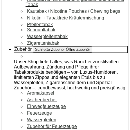
Tabak
Kautabak / Nicotine Pouches / Chewing bags
Nikotin + Tabakfreie Kräutermischung
Pfeifentabak
Schnupftabak
Wasserpfeifentabak
Zigarettentabak
Zubehör
Schließe Zubehör
Öffne Zubehör
Zur Kategorie Raucherzubehör
Unser Shop liefert alles, was Raucher zur stilvollen
Aufbewahrung, Zündung und Pflege ihrer
Tabakprodukte benötigen – von Luxus-Humidoren,
limitierten Zippos und eleganten Etuis bis zu
Wasserpfeifen, Zigarrenschneidern und Spezial-
Zubehör –, trendbewusst, hochwertig und preisgünstig.
Aromakapsel
Aschenbecher
Einwegfeuerzeuge
Feuerzeuge
Wasserpfeifen
Zubehör für Feuerzeuge