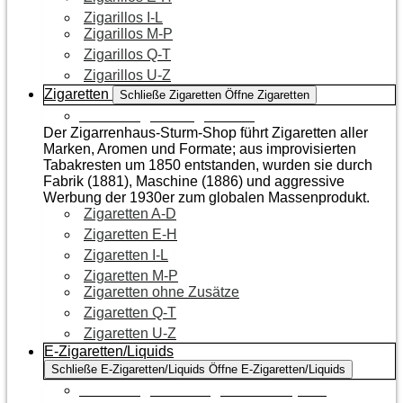
Zigarillos I-L
Zigarillos M-P
Zigarillos Q-T
Zigarillos U-Z
Zigaretten
Schließe Zigaretten
Öffne Zigaretten
Zur Kategorie Zigaretten
Der Zigarrenhaus-Sturm-Shop führt Zigaretten aller
Marken, Aromen und Formate; aus improvisierten
Tabakresten um 1850 entstanden, wurden sie durch
Fabrik (1881), Maschine (1886) und aggressive
Werbung der 1930er zum globalen Massenprodukt.
Zigaretten A-D
Zigaretten E-H
Zigaretten I-L
Zigaretten M-P
Zigaretten ohne Zusätze
Zigaretten Q-T
Zigaretten U-Z
E-Zigaretten/Liquids
Schließe E-Zigaretten/Liquids
Öffne E-Zigaretten/Liquids
Zur Kategorie E-Zigaretten/Liquids