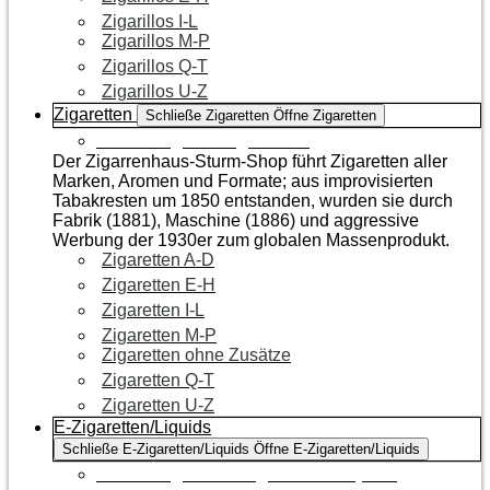
Zigarillos I-L
Zigarillos M-P
Zigarillos Q-T
Zigarillos U-Z
Zigaretten
Schließe Zigaretten
Öffne Zigaretten
Zur Kategorie Zigaretten
Der Zigarrenhaus-Sturm-Shop führt Zigaretten aller
Marken, Aromen und Formate; aus improvisierten
Tabakresten um 1850 entstanden, wurden sie durch
Fabrik (1881), Maschine (1886) und aggressive
Werbung der 1930er zum globalen Massenprodukt.
Zigaretten A-D
Zigaretten E-H
Zigaretten I-L
Zigaretten M-P
Zigaretten ohne Zusätze
Zigaretten Q-T
Zigaretten U-Z
E-Zigaretten/Liquids
Schließe E-Zigaretten/Liquids
Öffne E-Zigaretten/Liquids
Zur Kategorie E-Zigaretten/Liquids