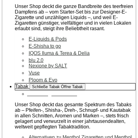
Unser Shop deckt die ganze Bandbreite des teerfreien
Dampfens ab – vom Starter-Set bis zur Designer-E-
Zigarette und unzähligen Liquids –, und weil E-
Zigaretten günstiger, vielfältiger und in vielen Lokalen
erlaubt sind, steigt ihre Beliebtheit rasant.
E-Liquids & Pods
E-Shisha to go
IQOS Iluma & Terea & Delia
blu 2.0
Nexione by SALT
Vuse
Ploom & Evo
Tabak
Schließe Tabak
Öffne Tabak
Zur Kategorie Tabak
Unser Shop deckt das gesamte Spektrum des Tabaks
ab – Pfeifen-, Shisha-, Dreh-, Schnupf- und Kautabak
in allen Schnitten, Aromen und Marken –, stets frisch
gelagert und verwurzelt in einer jahrtausendealten,
weltweit gepflegten Tabaktradition.
Alternativen zu Menthol Zigaretten und Menthol