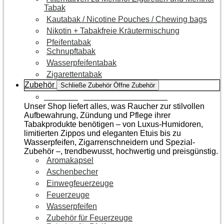
Tabak
Kautabak / Nicotine Pouches / Chewing bags
Nikotin + Tabakfreie Kräutermischung
Pfeifentabak
Schnupftabak
Wasserpfeifentabak
Zigarettentabak
Zubehör
Schließe Zubehör
Öffne Zubehör
Zur Kategorie Raucherzubehör
Unser Shop liefert alles, was Raucher zur stilvollen
Aufbewahrung, Zündung und Pflege ihrer
Tabakprodukte benötigen – von Luxus-Humidoren,
limitierten Zippos und eleganten Etuis bis zu
Wasserpfeifen, Zigarrenschneidern und Spezial-
Zubehör –, trendbewusst, hochwertig und preisgünstig.
Aromakapsel
Aschenbecher
Einwegfeuerzeuge
Feuerzeuge
Wasserpfeifen
Zubehör für Feuerzeuge