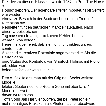
Die Idee zu diesem Klassiker wurde 1987 im Pub ‘The Horse
&
Hound’ geboren. Der legendäre Pfeifenimporteur Töff Seiffert
war wieder
einmal zu Besuch in der Stadt um bei seinem Freund Jim
Nicholson die
Neuheiten für den deutschen Markt einzukaufen. Nach
einem arbeitsreichen
Tag mussten die ausgetrockneten Kehlen benässt
werden. Von beiden
Herren ist überliefert, daß sie nicht nur trinkfest waren,
sondern der
Alkohol die kreativen Potentiale sogar verstärkte. Als die
Herren dann
eine Statue des Konterfeis von Sherlock Holmes mit Pfeife
erblickten war
beiden sofort klar was zu tun ist.
Den Auftakt feierte man mit der Original. Sechs weitere
Modelle
folgten. Später noch die Return Serie mit ebenfalls 7
Modellen, zwei
davon wurden von
Töffs Sohn Jan Harry entworfen, der bei Peterson ein
mehrmonatiges Praktikum als Pfeifenmacher absolvieren