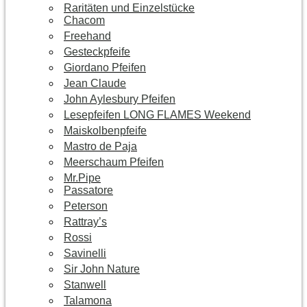
Raritäten und Einzelstücke
Chacom
Freehand
Gesteckpfeife
Giordano Pfeifen
Jean Claude
John Aylesbury Pfeifen
Lesepfeifen LONG FLAMES Weekend
Maiskolbenpfeife
Mastro de Paja
Meerschaum Pfeifen
Mr.Pipe
Passatore
Peterson
Rattray’s
Rossi
Savinelli
Sir John Nature
Stanwell
Talamona