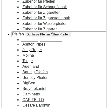
Zubehör für Pfeifen
Zubehör für Schnupftabak
Zubehör für Zigaretten
Zubehör für Zigarettentabak
Zubehör für Wasserpfeifen
Zubehör für Zigarren
Pfeifen
Schließe Pfeifen
Öffne Pfeifen
Zur Kategorie Pfeifen
Ashton Pipes
Jolly Roger
Molina
Tsuge
Auenland
Barling Pfeifen
Bentley Pfeifen
BigBen
Bruyèrekantel
Caminetto
CAPITELLO
Cesare Barontini